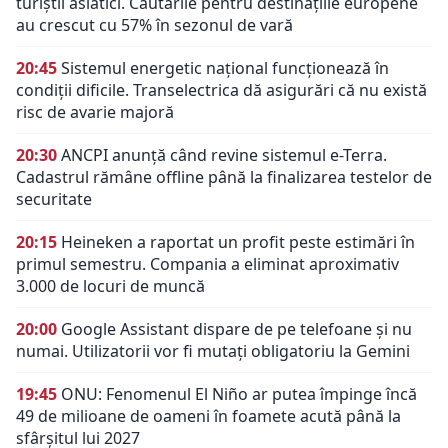
turiștii asiatici. Căutările pentru destinațiile europene
au crescut cu 57% în sezonul de vară
20:45
Sistemul energetic național funcționează în
condiții dificile. Transelectrica dă asigurări că nu există
risc de avarie majoră
20:30
ANCPI anunță când revine sistemul e-Terra.
Cadastrul rămâne offline până la finalizarea testelor de
securitate
20:15
Heineken a raportat un profit peste estimări în
primul semestru. Compania a eliminat aproximativ
3.000 de locuri de muncă
20:00
Google Assistant dispare de pe telefoane și nu
numai. Utilizatorii vor fi mutați obligatoriu la Gemini
19:45
ONU: Fenomenul El Niño ar putea împinge încă
49 de milioane de oameni în foamete acută până la
sfârșitul lui 2027