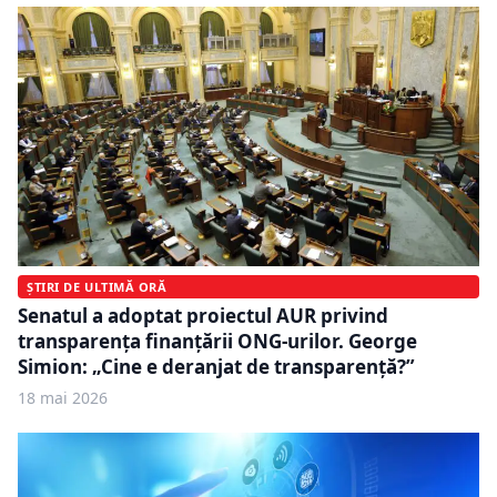
ȘTIRI DE ULTIMĂ ORĂ
Senatul a adoptat proiectul AUR privind
transparența finanțării ONG-urilor. George
Simion: „Cine e deranjat de transparență?”
18 mai 2026