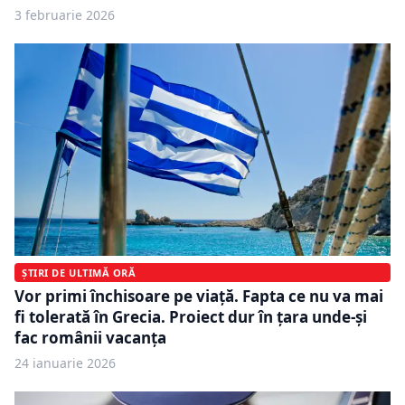
3 februarie 2026
ȘTIRI DE ULTIMĂ ORĂ
Vor primi închisoare pe viață. Fapta ce nu va mai
fi tolerată în Grecia. Proiect dur în țara unde-și
fac românii vacanța
24 ianuarie 2026