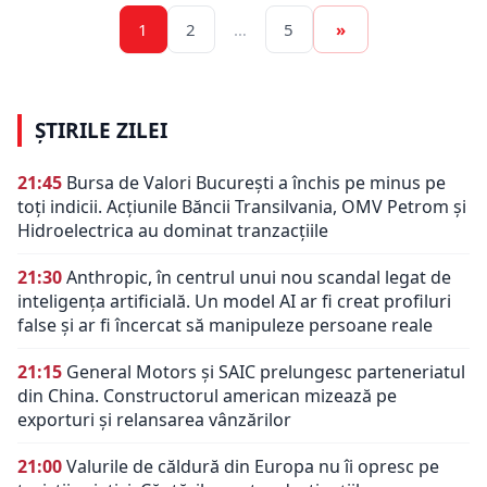
1
2
…
5
»
ȘTIRILE ZILEI
21:45
Bursa de Valori București a închis pe minus pe
toți indicii. Acțiunile Băncii Transilvania, OMV Petrom și
Hidroelectrica au dominat tranzacțiile
21:30
Anthropic, în centrul unui nou scandal legat de
inteligența artificială. Un model AI ar fi creat profiluri
false și ar fi încercat să manipuleze persoane reale
21:15
General Motors și SAIC prelungesc parteneriatul
din China. Constructorul american mizează pe
exporturi și relansarea vânzărilor
21:00
Valurile de căldură din Europa nu îi opresc pe