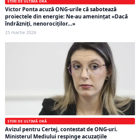
ȘTIRI DE ULTIMĂ ORĂ
Victor Ponta acuză ONG-urile că sabotează
proiectele din energie: Ne-au amenințat «Dacă
îndrăzniți, nenorociților…»
25 martie 2026
ȘTIRI DE ULTIMĂ ORĂ
Avizul pentru Certej, contestat de ONG-uri.
Ministerul Mediului respinge acuzațiile