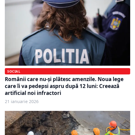
SOCIAL
Românii care nu-și plătesc amenzile. Noua lege
care îi va pedepsi aspru după 12 luni: Creează
artificial noi infractori
21 ianuarie 2026