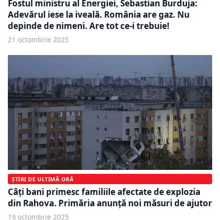
Fostul ministru al Energiei, Sebastian Burduja:
Adevărul iese la iveală. România are gaz. Nu
depinde de nimeni. Are tot ce-i trebuie!
21 octombrie 2025
ȘTIRI DE ULTIMĂ ORĂ
Câți bani primesc familiile afectate de explozia
din Rahova. Primăria anunță noi măsuri de ajutor
19 octombrie 2025