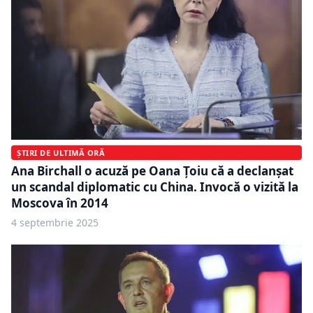
ȘTIRI DE ULTIMĂ ORĂ
Ana Birchall o acuză pe Oana Țoiu că a declanșat
un scandal diplomatic cu China. Invocă o vizită la
Moscova în 2014
4 septembrie 2025