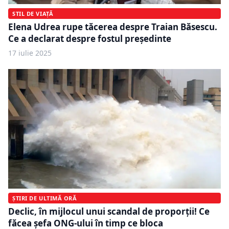
STIL DE VIAȚĂ
Elena Udrea rupe tăcerea despre Traian Băsescu.
Ce a declarat despre fostul președinte
17 iulie 2025
ȘTIRI DE ULTIMĂ ORĂ
Declic, în mijlocul unui scandal de proporții! Ce
făcea șefa ONG-ului în timp ce bloca