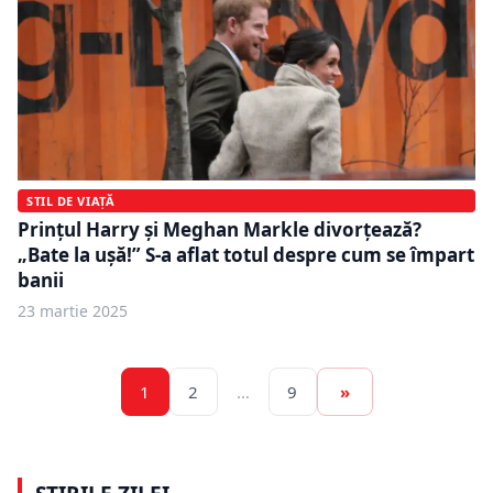
STIL DE VIAȚĂ
Prințul Harry și Meghan Markle divorțează?
„Bate la ușă!” S-a aflat totul despre cum se împart
banii
23 martie 2025
1
2
…
9
»