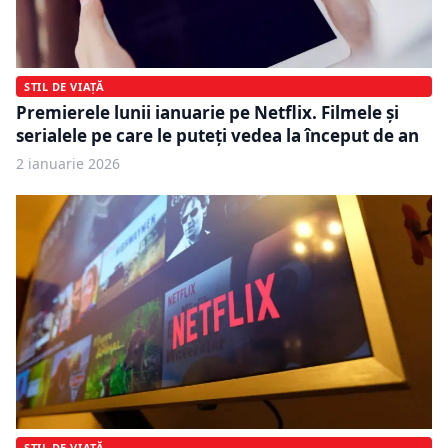
STIL DE VIAȚĂ
Premierele lunii ianuarie pe Netflix. Filmele și
serialele pe care le puteți vedea la început de an
2 ianuarie 2026
STIL DE VIAȚĂ