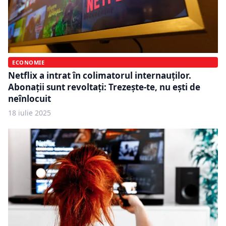
ECONOMIE
Netflix a intrat în colimatorul internauților.
Abonații sunt revoltați: Trezește-te, nu ești de
neînlocuit
18 iulie 2025