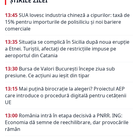
ȘTIRILE ZILEI
13:45
SUA lovesc industria chineză a cipurilor: taxă de
15% pentru importurile de polisiliciu și noi bariere
comerciale
13:35
Situația se complică în Sicilia după noua erupție
a Etnei. Turiștii, afectați de restricțiile impuse pe
aeroportul din Catania
13:30
Bursa de Valori București începe ziua sub
presiune. Ce acțiuni au ieșit din tipar
13:15
Mai puțină birocrație la alegeri? Proiectul AEP
care introduce o procedură digitală pentru cetățenii
UE
13:00
România intră în etapa decisivă a PNRR. ING:
Economia dă semne de reechilibrare, dar provocările
rămân