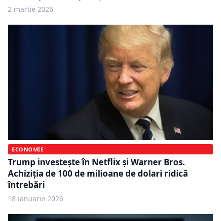
2 martie 2026
ECONOMIE
Trump investește în Netflix și Warner Bros.
Achiziția de 100 de milioane de dolari ridică
întrebări
18 ianuarie 2026