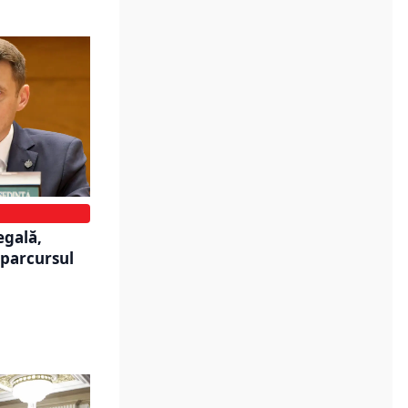
egală,
 parcursul