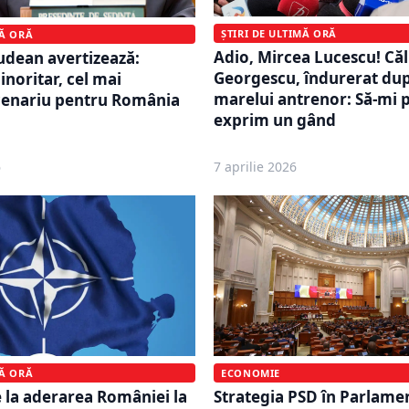
ȘTIRI DE ULTIMĂ ORĂ
MĂ ORĂ
Adio, Mircea Lucescu! Căl
udean avertizează:
Georgescu, îndurerat du
noritar, cel mai
marelui antrenor: Să-mi p
cenariu pentru România
exprim un gând
6
7 aprilie 2026
MĂ ORĂ
ECONOMIE
e la aderarea României la
Strategia PSD în Parlame