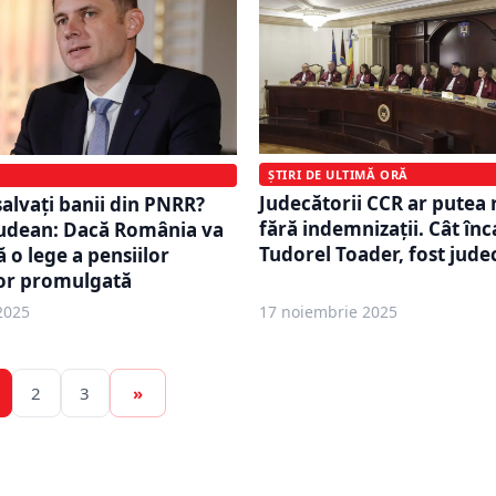
ȘTIRI DE ULTIMĂ ORĂ
Judecătorii CCR ar putea
salvați banii din PNRR?
fără indemnizații. Cât în
udean: Dacă România va
Tudorel Toader, fost jud
ă o lege a pensiilor
lor promulgată
2025
17 noiembrie 2025
2
3
»