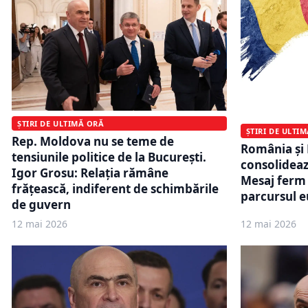
ȘTIRI DE ULTIMĂ ORĂ
ȘTIRI DE ULTI
Rep. Moldova nu se teme de
România și 
tensiunile politice de la București.
consolideaz
Igor Grosu: Relația rămâne
Mesaj ferm 
frățească, indiferent de schimbările
parcursul e
de guvern
12 mai 2026
12 mai 2026