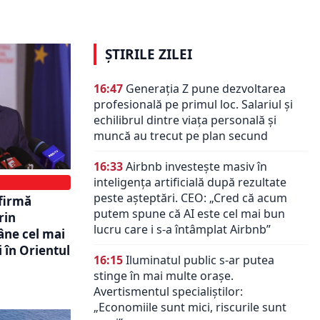
construiește în România
ȘTIRILE ZILEI
16:47
Generația Z pune dezvoltarea
profesională pe primul loc. Salariul și
echilibrul dintre viața personală și
muncă au trecut pe plan secund
16:33
Airbnb investește masiv în
inteligența artificială după rezultate
peste așteptări. CEO: „Cred că acum
afirmă
putem spune că AI este cel mai bun
rin
lucru care i s-a întâmplat Airbnb”
âne cel mai
 în Orientul
16:15
Iluminatul public s-ar putea
stinge în mai multe orașe.
Avertismentul specialiștilor:
„Economiile sunt mici, riscurile sunt