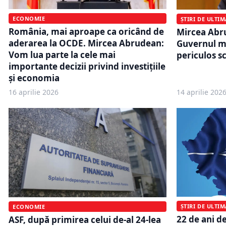
ECONOMIE
ȘTIRI DE ULTI
România, mai aproape ca oricând de
Mircea Abr
aderarea la OCDE. Mircea Abrudean:
Guvernul mi
Vom lua parte la cele mai
periculos s
importante decizii privind investițiile
și economia
16 aprilie 2026
14 aprilie 202
ȘTIRI DE ULTI
ECONOMIE
22 de ani d
ASF, după primirea celui de-al 24-lea