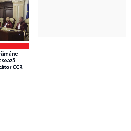
 rămâne
casează
ecător CCR