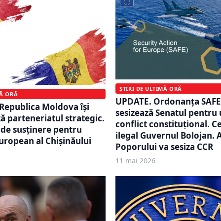
ȘTIRI DE ULTIMĂ ORĂ
MĂ ORĂ
UPDATE. Ordonanța SAFE
Republica Moldova își
sesizează Senatul pentru 
ă parteneriatul strategic.
conflict constituțional. Ce
de susținere pentru
ilegal Guvernul Bolojan. 
uropean al Chișinăului
Poporului va sesiza CCR
11 mai 2026