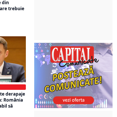
e din
care trebuie
te derapaje
n: România
bil să