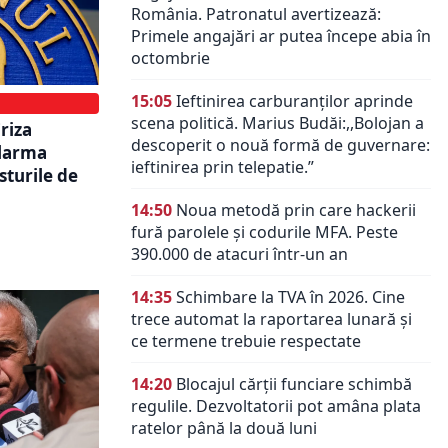
România. Patronatul avertizează:
Primele angajări ar putea începe abia în
octombrie
15:05
Ieftinirea carburanților aprinde
scena politică. Marius Budăi:,,Bolojan a
riza
descoperit o nouă formă de guvernare:
alarma
ieftinirea prin telepatie.”
osturile de
14:50
Noua metodă prin care hackerii
fură parolele și codurile MFA. Peste
390.000 de atacuri într-un an
14:35
Schimbare la TVA în 2026. Cine
trece automat la raportarea lunară și
ce termene trebuie respectate
14:20
Blocajul cărții funciare schimbă
regulile. Dezvoltatorii pot amâna plata
ratelor până la două luni