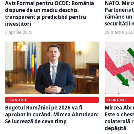
NATO. Mirc
Aviz Formal pentru OCDE: România
Parteneriat
dispune de un mediu deschis,
rămâne un p
transparent şi predictibil pentru
securităţii 
investitori
3 aprilie 2026
29 martie 202
ECONOMIE
ECONOMIE
Bugetul României pe 2026 va fi
Mircea Abr
aprobat în curând. Mircea Abrudean:
Este o ches
Se lucrează de ceva timp
colaterală r
depășită