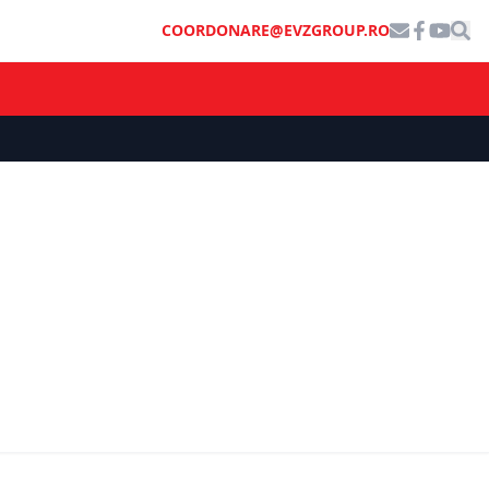
COORDONARE@EVZGROUP.RO
ce după
ECONOMIE
omac.
deră că
Primul centru de date din lume cu
ecizie
Inteligență Artificială Cuantică se