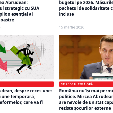
ea Abrudean:
bugetul pe 2026. Măsuril
ul strategic cu SUA
pachetul de solidaritate 
ilon esenţial al
incluse
noastre
6
15 martie 2026
ȘTIRI DE ULTIMĂ ORĂ
udean, despre recesiune:
România nu își mai permi
tiune temporară,
politice. Mircea Abrudea
eformelor, care va fi
are nevoie de un stat capa
reziste şocurilor externe