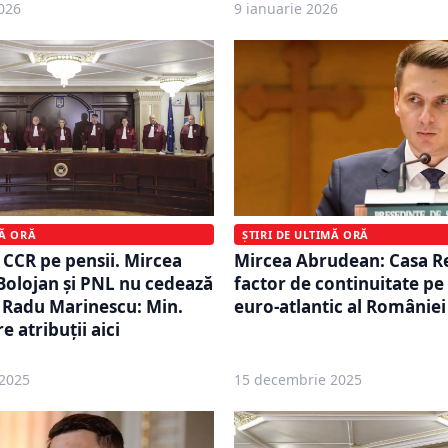
026
9 ianuarie 2026
MĂ ORĂ
ȘTIRI DE ULTIMĂ ORĂ
CCR pe pensii. Mircea
Mircea Abrudean: Casa R
olojan și PNL nu cedează
factor de continuitate pe
. Radu Marinescu: Min.
euro-atlantic al României
re atribuții aici
2025
15 decembrie 2025