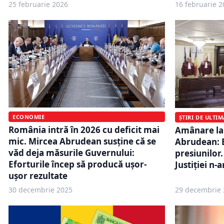
25 februarie 2026
16 februarie 2
ECONOMIE
ȘTIRI DE ULTI
România intră în 2026 cu deficit mai
Amânare la 
mic. Mircea Abrudean susține că se
Abrudean: B
văd deja măsurile Guvernului:
presiunilor
Eforturile încep să producă ușor-
Justiției n-a
ușor rezultate
30 decembrie 2025
29 decembrie 