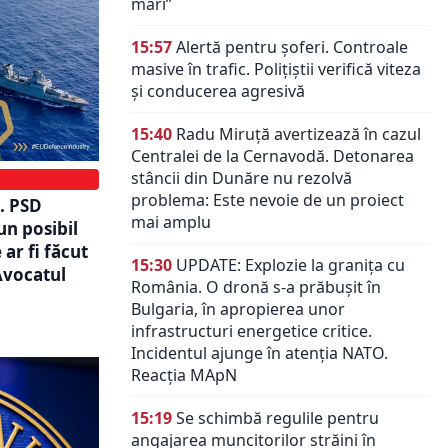
mari”
15:57
Alertă pentru șoferi. Controale
masive în trafic. Polițiștii verifică viteza
și conducerea agresivă
15:40
Radu Miruță avertizează în cazul
Centralei de la Cernavodă. Detonarea
stâncii din Dunăre nu rezolvă
problema: Este nevoie de un proiect
. PSD
mai amplu
un posibil
 ar fi făcut
15:30
UPDATE: Explozie la granița cu
Avocatul
România. O dronă s-a prăbușit în
Bulgaria, în apropierea unor
infrastructuri energetice critice.
Incidentul ajunge în atenția NATO.
Reacția MApN
15:19
Se schimbă regulile pentru
angajarea muncitorilor străini în