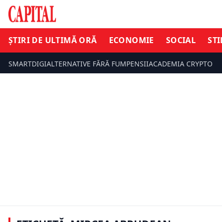
ȘTIRI DE ULTIMĂ ORĂ
ECONOMIE
SOCIAL
STI
SMARTDIGI
ALTERNATIVE FĂRĂ FUM
PENSII
ACADEMIA CRYPTO
PROFESIONIȘTI
Mircea Abrudean cere adoptarea
ȘTIRI DE UL
urgentă a proiectelor din PNRR.
România riscă să piardă 3,48
După respi
miliarde de euro până la finalul
proiectul 