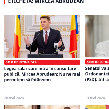
ETICHETĂ: MIRCEA ABRUDEAN
lunii
etapă. Cale
ȘTIRI DE ULTI
ȘTIRI DE ULTIMĂ ORĂ
Senatul va s
Legea salarizării intră în consultare
Ordonanţei 
publică. Mircea Abrudean: Nu ne mai
(PSD): Intră
permitem să întârziem
26 mai 2026
14 mai 2026