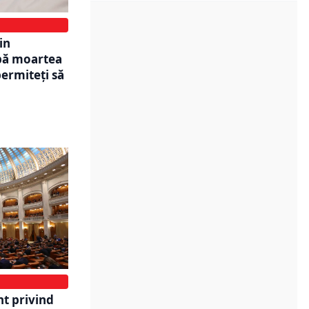
in
pă moartea
ermiteți să
nt privind