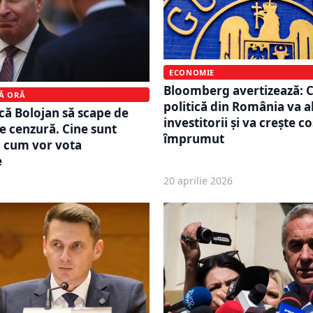
ECONOMIE
Bloomberg avertizează: C
MĂ ORĂ
politică din România va 
ă Bolojan să scape de
investitorii și va crește c
 cenzură. Cine sunt
împrumut
și cum vor vota
e
20 aprilie 2026