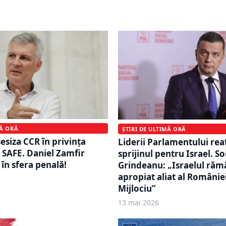
ndarul a fost stabilit
întâmplătoare
MĂ ORĂ
ȘTIRI DE ULTIMĂ ORĂ
esiza CCR în privinţa
Liderii Parlamentului re
SAFE. Daniel Zamfir
sprijinul pentru Israel. So
 în sfera penală!
Grindeanu: „Israelul răm
apropiat aliat al României
Mijlociu”
13 mai 2026