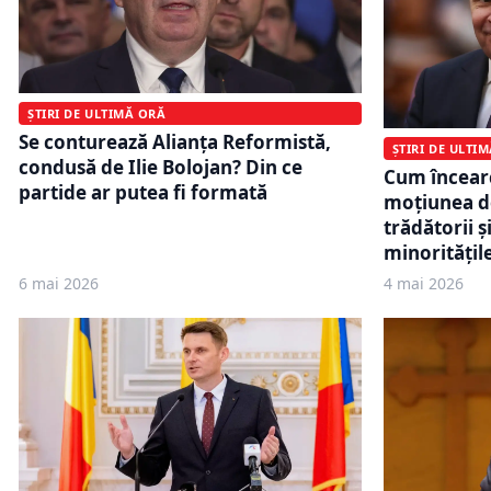
ȘTIRI DE ULTIMĂ ORĂ
Se conturează Alianța Reformistă,
ȘTIRI DE ULTI
condusă de Ilie Bolojan? Din ce
Cum încearc
partide ar putea fi formată
moțiunea de
trădătorii 
minoritățil
6 mai 2026
4 mai 2026