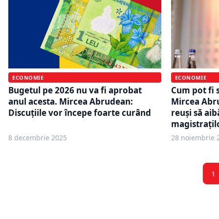
ECONOMIE
ECONOMIE
Bugetul pe 2026 nu va fi aprobat
Cum pot fi 
anul acesta. Mircea Abrudean:
Mircea Abr
Discuţiile vor începe foarte curând
reuşi să aib
magistraţi
8 decembrie 2025
28 noiembrie 
1