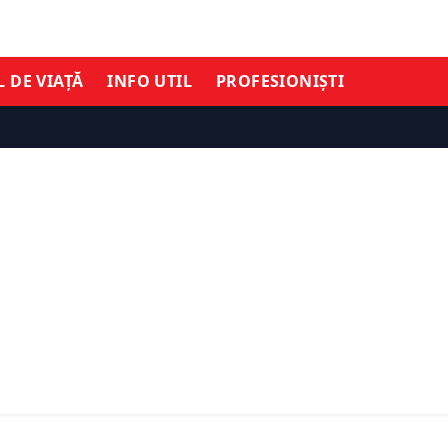
L DE VIAȚĂ
INFO UTIL
PROFESIONIȘTI
ȘTIRI DE ULTIMĂ ORĂ
UPDATE: Reacții puterni
TIMĂ ORĂ
desemnarea lui Eugen T
ngerea din Senat,
Cristian Pîrvulescu consi
ANI intră într-o nouă
numirea lui nu a fost o d