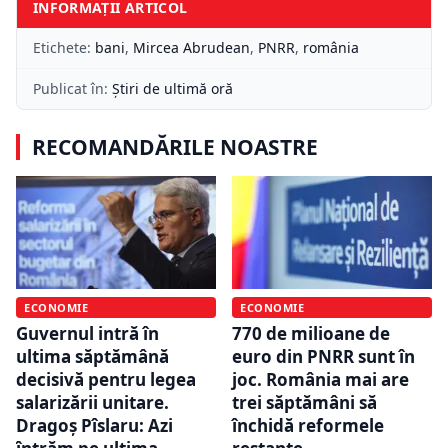
INFORMAȚII ARTICOL
Etichete:
bani
,
Mircea Abrudean
,
PNRR
,
românia
Publicat în:
Știri de ultimă oră
RECOMANDĂRILE NOASTRE
ECONOMIE
ECONOMIE
Guvernul intră în
770 de milioane de
ultima săptămână
euro din PNRR sunt în
decisivă pentru legea
joc. România mai are
salarizării unitare.
trei săptămâni să
Dragoș Pîslaru: Azi
închidă reformele