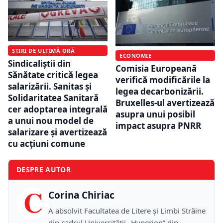
ȘTIRI DE ULTIMĂ ORĂ
ECONOMIE
Sindicaliștii din
Comisia Europeană
Sănătate critică legea
verifică modificările la
salarizării. Sanitas și
legea decarbonizării.
Solidaritatea Sanitară
Bruxelles-ul avertizează
cer adoptarea integrală
asupra unui posibil
a unui nou model de
impact asupra PNRR
salarizare și avertizează
cu acțiuni comune
DESPRE AUTOR
C
Corina Chiriac
A absolvit Facultatea de Litere și Limbi Străine
din cadrul Universității „Hyperion” din