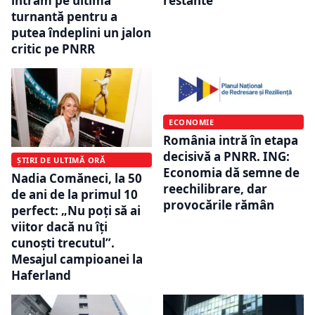
întrăm pe ultima
restante
turnantă pentru a
putea îndeplini un jalon
critic pe PNRR
ECONOMIE
România intră în etapa
decisivă a PNRR. ING:
ȘTIRI DE ULTIMĂ ORĂ
Economia dă semne de
Nadia Comăneci, la 50
reechilibrare, dar
de ani de la primul 10
provocările rămân
perfect: „Nu poţi să ai
viitor dacă nu îţi
cunoşti trecutul”.
Mesajul campioanei la
Haferland