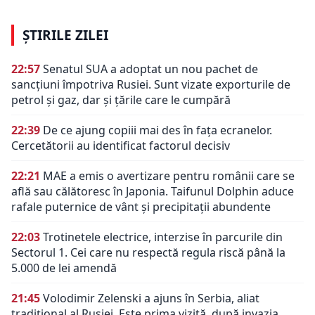
ȘTIRILE ZILEI
22:57
Senatul SUA a adoptat un nou pachet de
sancțiuni împotriva Rusiei. Sunt vizate exporturile de
petrol și gaz, dar și țările care le cumpără
22:39
De ce ajung copiii mai des în fața ecranelor.
Cercetătorii au identificat factorul decisiv
22:21
MAE a emis o avertizare pentru românii care se
află sau călătoresc în Japonia. Taifunul Dolphin aduce
rafale puternice de vânt și precipitații abundente
22:03
Trotinetele electrice, interzise în parcurile din
Sectorul 1. Cei care nu respectă regula riscă până la
5.000 de lei amendă
21:45
Volodimir Zelenski a ajuns în Serbia, aliat
tradiţional al Rusiei. Este prima vizită după invazia