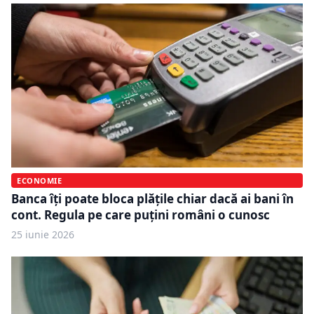
ECONOMIE
Banca îți poate bloca plățile chiar dacă ai bani în
cont. Regula pe care puțini români o cunosc
25 iunie 2026