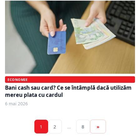
ECONOMIE
Bani cash sau card? Ce se întâmplă dacă utilizăm
mereu plata cu cardul
6 mai 2026
1
2
…
8
»