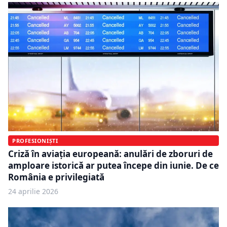
PROFESIONIȘTI
Criză în aviația europeană: anulări de zboruri de
amploare istorică ar putea începe din iunie. De ce
România e privilegiată
24 aprilie 2026