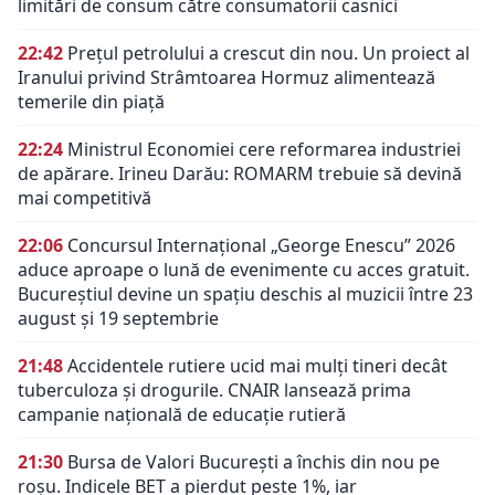
limitări de consum către consumatorii casnici
22:42
Prețul petrolului a crescut din nou. Un proiect al
Iranului privind Strâmtoarea Hormuz alimentează
temerile din piață
22:24
Ministrul Economiei cere reformarea industriei
de apărare. Irineu Darău: ROMARM trebuie să devină
mai competitivă
22:06
Concursul Internațional „George Enescu” 2026
aduce aproape o lună de evenimente cu acces gratuit.
Bucureștiul devine un spațiu deschis al muzicii între 23
august și 19 septembrie
21:48
Accidentele rutiere ucid mai mulți tineri decât
tuberculoza și drogurile. CNAIR lansează prima
campanie națională de educație rutieră
21:30
Bursa de Valori București a închis din nou pe
roșu. Indicele BET a pierdut peste 1%, iar