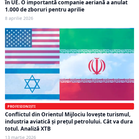
în UE. O importantă companie aeriană a anulat
1.000 de zboruri pentru aprilie
8 aprilie 2026
PROFESIONIȘTI
Conflictul din Orientul Mijlociu lovește turismul,
industria aviatică și prețul petrolului. Cât va dura
totul. Analiză XTB
13 martie 2026