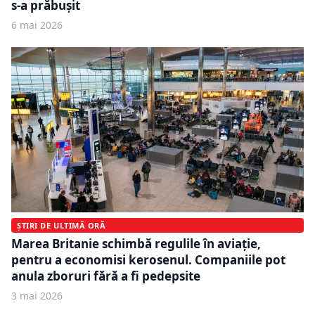
s-a prăbușit
6 mai 2026
ȘTIRI DE ULTIMĂ ORĂ
Marea Britanie schimbă regulile în aviație,
pentru a economisi kerosenul. Companiile pot
anula zboruri fără a fi pedepsite
3 mai 2026