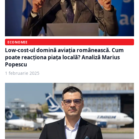
ECONOMIE
Low-cost-ul domină aviația românească. Cum
poate reacționa piața locală? Analiză Marius
Popescu
1 februarie 2025