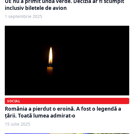
UE nu a primit undă verde. Decizia ar fi scumpit
inclusiv biletele de avion
1 septembrie 2025
SOCIAL
România a pierdut o eroină. A fost o legendă a
țării. Toată lumea admirat-o
15 iulie 2025