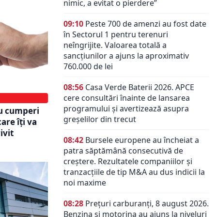
nimic, a evitat o pierdere”
09:10
Peste 700 de amenzi au fost date
în Sectorul 1 pentru terenuri
neîngrijite. Valoarea totală a
sancțiunilor a ajuns la aproximativ
760.000 de lei
08:56
Casa Verde Baterii 2026. APCE
cere consultări înainte de lansarea
programului și avertizează asupra
nu cumperi
greșelilor din trecut
are îți va
ivit
08:42
Bursele europene au încheiat a
patra săptămână consecutivă de
creștere. Rezultatele companiilor și
tranzacțiile de tip M&A au dus indicii la
noi maxime
08:28
Prețuri carburanți, 8 august 2026.
Benzina și motorina au ajuns la niveluri