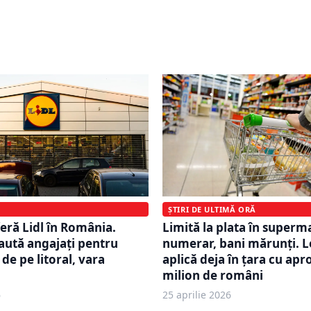
tip Retail 2.0 și o
16 milioane de euro. Pri
artistică semnată
Metigla anunță extinderi
 Comănescu
importante în retail și in
ȘTIRI DE ULTIMĂ ORĂ
Limită la plata în superm
feră Lidl în România.
numerar, bani mărunți. L
caută angajați pentru
aplică deja în țara cu apr
de pe litoral, vara
milion de români
6
25 aprilie 2026