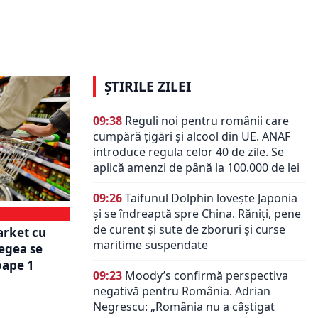
mark și
DALB din The Grand Avenue din
Hotelul Marriott care găzduiește
dustrie
colecția „Perfect 10”
ȘTIRILE ZILEI
09:38
Reguli noi pentru românii care
cumpără țigări și alcool din UE. ANAF
introduce regula celor 40 de zile. Se
aplică amenzi de până la 100.000 de lei
09:26
Taifunul Dolphin lovește Japonia
și se îndreaptă spre China. Răniți, pene
de curent și sute de zboruri și curse
arket cu
maritime suspendate
egea se
oape 1
09:23
Moody’s confirmă perspectiva
negativă pentru România. Adrian
Negrescu: „România nu a câștigat