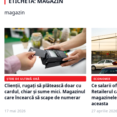
ETICHETĂ: MAGAZIN
Lidl și-a extins rețeaua într-o nouă
concept de 
locație. Noul magazin a creat 24 de
instalație 
magazin
locuri de muncă
Sebastian
ȘTIRI DE ULTIMĂ ORĂ
ECONOMIE
Clienții, rugați să plătească doar cu
Ce salarii o
cardul, chiar și sume mici. Magazinul
Retailerul 
care încearcă să scape de numerar
magazinele 
aceasta
17 mai 2026
27 aprilie 202