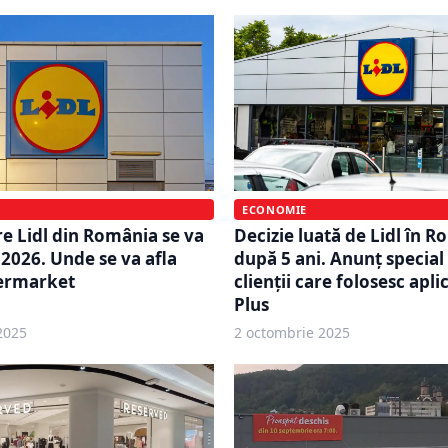
ECONOMIE
e Lidl din România se va
Decizie luată de Lidl în 
 2026. Unde se va afla
după 5 ani. Anunț special
permarket
clienții care folosesc aplic
Plus
2025
2 octombrie 2025