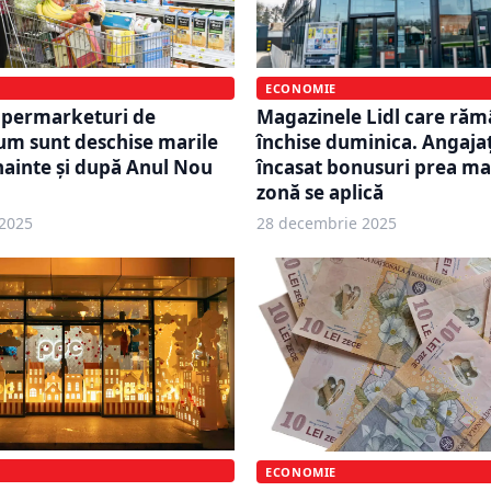
ECONOMIE
permarketuri de
Magazinele Lidl care ră
um sunt deschise marile
închise duminica. Angajați
ainte și după Anul Nou
încasat bonusuri prea mar
zonă se aplică
2025
28 decembrie 2025
ECONOMIE