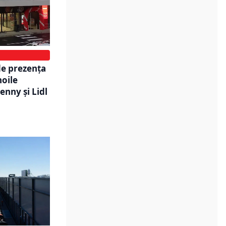
de prezența
noile
enny și Lidl