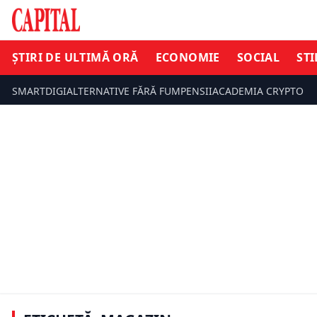
ȘTIRI DE ULTIMĂ ORĂ
ECONOMIE
SOCIAL
STI
SMARTDIGI
ALTERNATIVE FĂRĂ FUM
PENSII
ACADEMIA CRYPTO
ECONOMIE
ȘTIRI DE ULTIMĂ ORĂ
Noul IQOS 