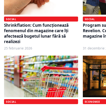
SOCIAL
SOCIAL
Shrinkflation: Cum funcționează
Program su
fenomenul din magazine care îți
Revelion. C
afectează bugetul lunar fără să
magazine în
realizezi
25 februarie 2026
31 decembrie 
ECONOMIE
SOCIAL