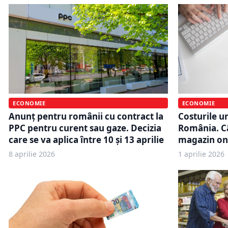
ECONOMIE
ECONOMIE
Anunț pentru românii cu contract la
Costurile u
PPC pentru curent sau gaze. Decizia
România. Câ
care se va aplica între 10 și 13 aprilie
magazin onl
8 aprilie 2026
1 aprilie 2026