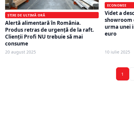
ECONOMIE
Videt a des
ȘTIRI DE ULTIMĂ ORĂ
showroom d
Alertă alimentară în România.
urma unei i
Produs retras de urgență de la raft.
euro
Clienții Profi NU trebuie să mai
consume
20 august 2025
10 iulie 2025
1