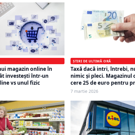
ȘTIRI DE ULTIMĂ ORĂ
nui magazin online în
Taxă dacă intri, întrebi, 
t investești într-un
nimic și pleci. Magazinul c
ine vs unul fizic
cere 25 de euro pentru pr
7 martie 2026