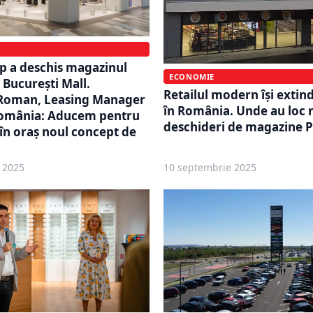
p a deschis magazinul
ECONOMIE
 București Mall.
Retailul modern își extin
Roman, Leasing Manager
în România. Unde au loc 
omânia: Aducem pentru
deschideri de magazine P
în oraș noul concept de
 2025
10 septembrie 2025