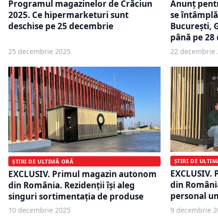
Anunț pentr
Programul magazinelor de Crăciun
se întâmplă
2025. Ce hipermarketuri sunt
București, G
deschise pe 25 decembrie
până pe 28
25 decembrie 2025
22 decembrie 
ȘTIRI DE ULTI
ȘTIRI DE ULTIMĂ ORĂ
EXCLUSIV. 
EXCLUSIV. Primul magazin autonom
din România
din România. Rezidenții își aleg
personal um
singuri sortimentația de produse
10 decembrie 2025
9 decembrie 2