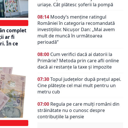
uriașe. Cât plătesc șoferii la pompă
08:14
Moody’s menține ratingul
României în categoria recomandată
investițiilor. Nicușor Dan: „Mai avem
mân complet
mult de muncă în următoarea
i ar fi
perioadă”
i. În ce
08:00
Cum verifici dacă ai datorii la
Primărie? Metoda prin care afli online
dacă ai restanțe la taxe și impozite
07:30
Topul județelor după prețul apei.
Cine plătește cel mai mult pentru un
metru cub
07:00
Regula pe care mulți români din
străinătate nu o cunosc despre
contribuțiile la pensie