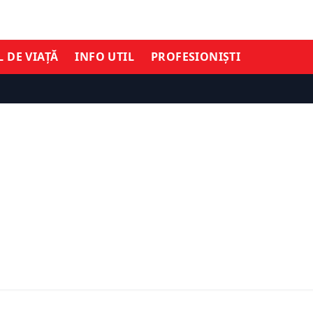
L DE VIAȚĂ
INFO UTIL
PROFESIONIȘTI
ECONOMIE
Boutique Victoriei:
România atrage investiți