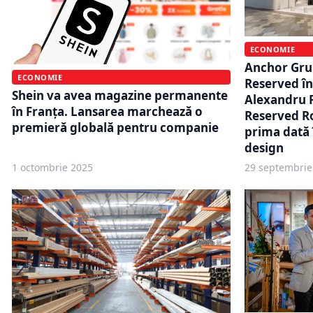
ECONOMIE
Anchor Gru
ECONOMIE
Reserved în
Shein va avea magazine permanente
Alexandru 
în Franța. Lansarea marchează o
Reserved R
premieră globală pentru companie
prima dată 
design
1 octombrie 2025
29 septembrie