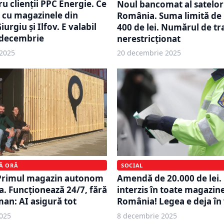
u clienții PPC Energie. Ce
Noul bancomat al satelor
 cu magazinele din
România. Suma limită de 
iurgiu și Ilfov. E valabil
400 de lei. Numărul de tra
 decembrie
nerestricționat
2025
20 decembrie 2025
MĂ ORĂ
SOCIAL
Primul magazin autonom
Amendă de 20.000 de lei.
. Funcționează 24/7, fără
interzis în toate magazine
an: AI asigură tot
România! Legea e deja în
025
8 decembrie 2025