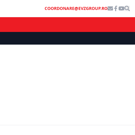
COORDONARE@EVZGROUP.RO
STIL DE VIAȚĂ
i de peste
Nadia Comăneci a vizitat magazinul