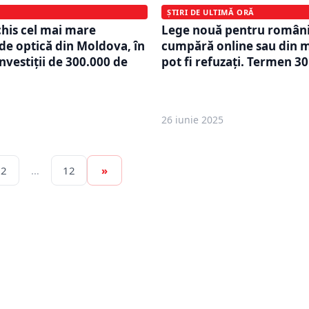
ȘTIRI DE ULTIMĂ ORĂ
chis cel mai mare
Lege nouă pentru români
e optică din Moldova, ȋn
cumpără online sau din 
nvestiții de 300.000 de
pot fi refuzați. Termen 30
26 iunie 2025
2
…
12
»