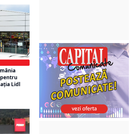
România
 pentru
ația Lidl