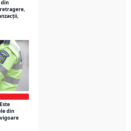
 din
retragere,
nzacții,
 Este
le din
 vigoare