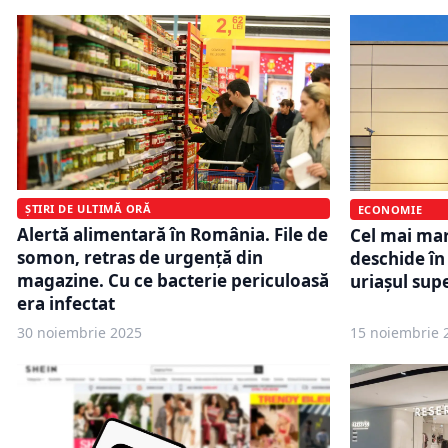
ȘTIRI DE ULTIMĂ ORĂ
ECONOMIE
Alertă alimentară în România. File de
Cel mai mar
somon, retras de urgență din
deschide în
magazine. Cu ce bacterie periculoasă
uriașul su
era infectat
30 noiembrie 2025
15 noiembrie 