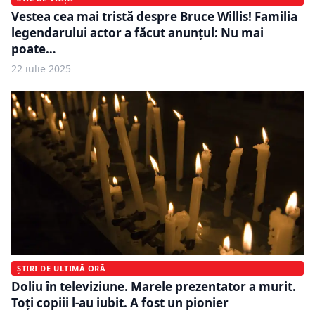
Vestea cea mai tristă despre Bruce Willis! Familia
legendarului actor a făcut anunțul: Nu mai
poate…
22 iulie 2025
ȘTIRI DE ULTIMĂ ORĂ
Doliu în televiziune. Marele prezentator a murit.
Toți copiii l-au iubit. A fost un pionier