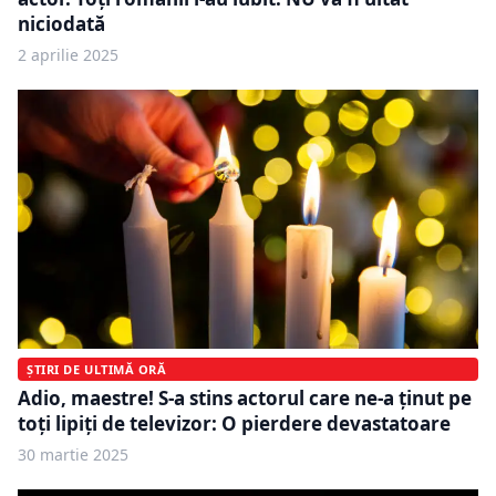
niciodată
2 aprilie 2025
ȘTIRI DE ULTIMĂ ORĂ
Adio, maestre! S-a stins actorul care ne-a ținut pe
toți lipiți de televizor: O pierdere devastatoare
30 martie 2025