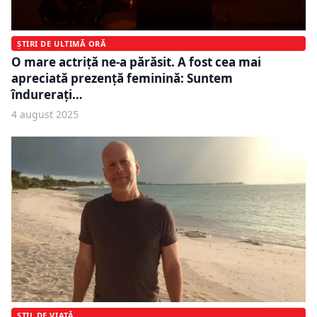
ȘTIRI DE ULTIMĂ ORĂ
O mare actriță ne-a părăsit. A fost cea mai
apreciată prezență feminină: Suntem
îndurerați…
4 august 2025
STIL DE VIAȚĂ