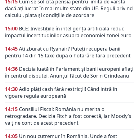
15:15
Cum se solicită pensia pentru limită de vârstă
dacă ați lucrat în mai multe state din UE. Reguli privind
calculul, plata și condițiile de acordare
15:00
BCE: Investițiile în inteligența artificială reduc
impactul incertitudinilor asupra economiei zonei euro
14:45
Ați zburat cu Ryanair? Puteți recupera banii
pentru 14 din 15 taxe după o hotărâre fără precedent
14:36
Decizia luată în Parlament și banii europeni aflați
în centrul disputei. Anunțul făcut de Sorin Grindeanu
14:30
Adio plăți cash fără restricții! Când intră în
vigoare regula europeană
14:15
Consiliul Fiscal: România nu merita o
retrogradare. Decizia Fitch a fost corectă, iar Moody’s
va ține cont de acest precedent
14:05
Un nou cutremur în România. Unde a fost