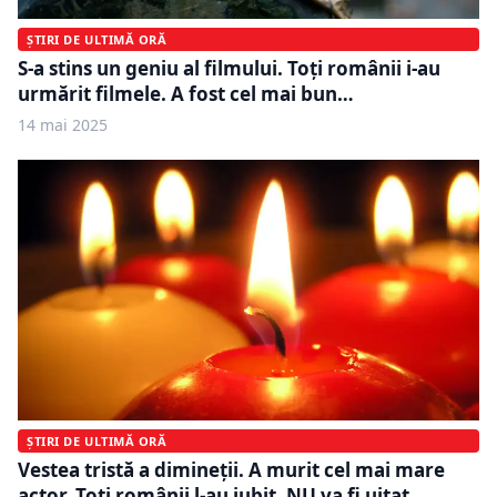
ȘTIRI DE ULTIMĂ ORĂ
S-a stins un geniu al filmului. Toți românii i-au
urmărit filmele. A fost cel mai bun…
14 mai 2025
ȘTIRI DE ULTIMĂ ORĂ
Vestea tristă a dimineții. A murit cel mai mare
actor. Toți românii l-au iubit. NU va fi uitat