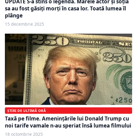
UPDATE S-a stins o legendă. Marele actor şi soţia
sa au fost găsiţi morţi în casa lor. Toată lumea îl
plânge
15 decembrie 2025
ȘTIRI DE ULTIMĂ ORĂ
Taxă pe filme. Amenințările lui Donald Trump cu
noi tarife vamale n-au speriat însă lumea filmului
18 octombrie 2025