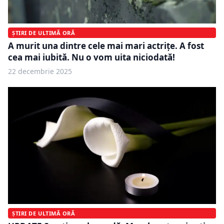
ȘTIRI DE ULTIMĂ ORĂ
A murit una dintre cele mai mari actrițe. A fost
cea mai iubită. Nu o vom uita niciodată!
22 decembrie 2025
ȘTIRI DE ULTIMĂ ORĂ