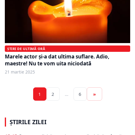
ȘTIRI DE ULTIMĂ ORĂ
Marele actor și-a dat ultima suflare. Adio,
maestre! Nu te vom uita niciodată
21 martie 2025
1
2
…
6
»
ȘTIRILE ZILEI