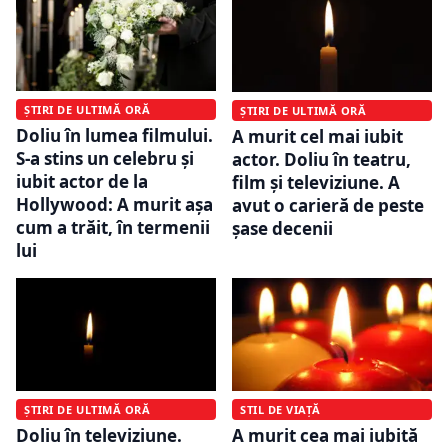
ȘTIRI DE ULTIMĂ ORĂ
ȘTIRI DE ULTIMĂ ORĂ
Doliu în lumea filmului.
A murit cel mai iubit
S-a stins un celebru și
actor. Doliu în teatru,
iubit actor de la
film și televiziune. A
Hollywood: A murit așa
avut o carieră de peste
cum a trăit, în termenii
șase decenii
lui
ȘTIRI DE ULTIMĂ ORĂ
STIL DE VIAȚĂ
Doliu în televiziune.
A murit cea mai iubită