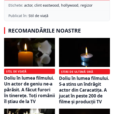
Etichete:
actor
,
clint eastwood
,
hollywood
,
regizor
Publicat în:
Stil de viață
RECOMANDĂRILE NOASTRE
STIL DE VIAȚĂ
ȘTIRI DE ULTIMĂ ORĂ
Doliu în lumea filmului.
Doliu în lumea filmului.
Un actor de geniu ne-a
S-a stins un îndrăgit
părăsit. A făcut furori
actor din Caracatița. A
în tinerețe. Toți românii
jucat în peste 200 de
îl știau de la TV
filme și producții TV