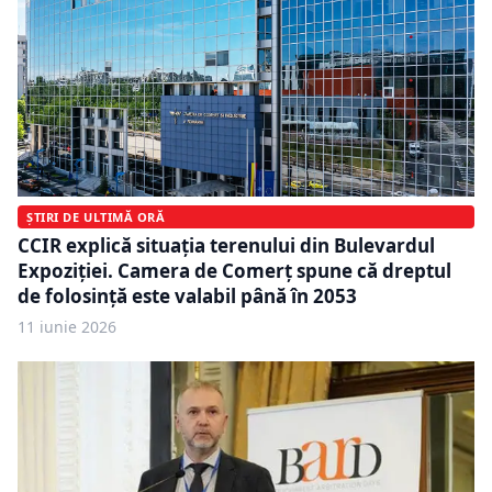
ȘTIRI DE ULTIMĂ ORĂ
CCIR explică situația terenului din Bulevardul
Expoziției. Camera de Comerț spune că dreptul
de folosință este valabil până în 2053
11 iunie 2026