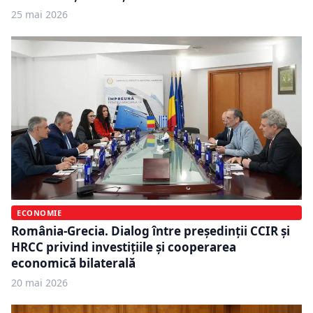
25 mai 2026
ECONOMIE
România-Grecia. Dialog între președinții CCIR și
HRCC privind investițiile și cooperarea
economică bilaterală
20 mai 2026