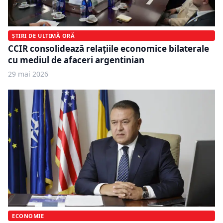
ȘTIRI DE ULTIMĂ ORĂ
CCIR consolidează relațiile economice bilaterale
cu mediul de afaceri argentinian
29 mai 2026
ECONOMIE