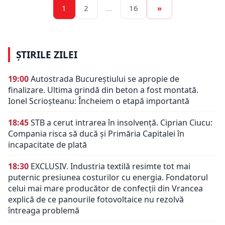
1
2
…
16
»
ȘTIRILE ZILEI
19:00
Autostrada Bucureștiului se apropie de
finalizare. Ultima grindă din beton a fost montată.
Ionel Scrioșteanu: Încheiem o etapă importantă
18:45
STB a cerut intrarea în insolvență. Ciprian Ciucu:
Compania risca să ducă și Primăria Capitalei în
incapacitate de plată
18:30
EXCLUSIV. Industria textilă resimte tot mai
puternic presiunea costurilor cu energia. Fondatorul
celui mai mare producător de confecții din Vrancea
explică de ce panourile fotovoltaice nu rezolvă
întreaga problemă