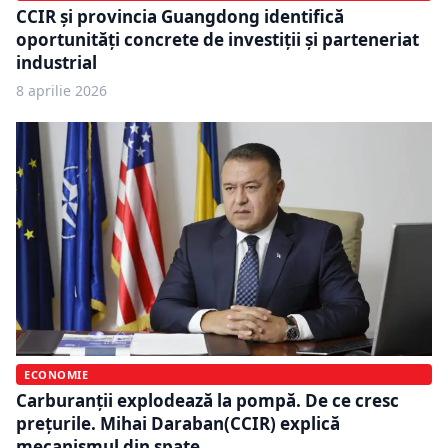
CCIR și provincia Guangdong identifică
oportunități concrete de investiții și parteneriat
industrial
8 aprilie 2026
ECONOMIE
Carburanții explodează la pompă. De ce cresc
prețurile. Mihai Daraban(CCIR) explică
mecanismul din spate