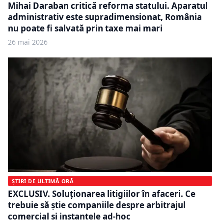
Mihai Daraban critică reforma statului. Aparatul
administrativ este supradimensionat, România
nu poate fi salvată prin taxe mai mari
26 mai 2026
ȘTIRI DE ULTIMĂ ORĂ
EXCLUSIV. Soluționarea litigiilor în afaceri. Ce
trebuie să știe companiile despre arbitrajul
comercial și instanțele ad-hoc