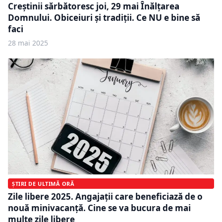
Creștinii sărbătoresc joi, 29 mai Înălțarea
Domnului. Obiceiuri și tradiții. Ce NU e bine să
faci
28 mai 2025
ȘTIRI DE ULTIMĂ ORĂ
Zile libere 2025. Angajații care beneficiază de o
nouă minivacanță. Cine se va bucura de mai
multe zile libere