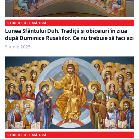
ȘTIRI DE ULTIMĂ ORĂ
Lunea Sfântului Duh. Tradiții și obiceiuri în ziua
după Duminica Rusaliilor. Ce nu trebuie să faci azi
9 iunie 2025
ȘTIRI DE ULTIMĂ ORĂ