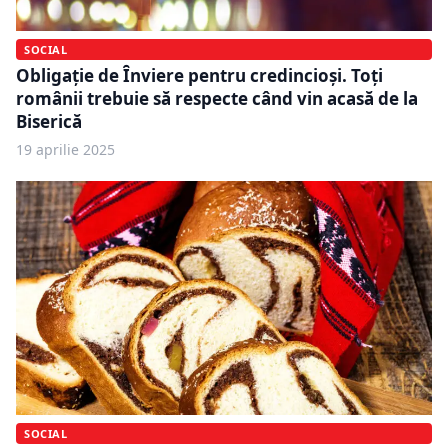
SOCIAL
Obligație de Ȋnviere pentru credincioși. Toți
românii trebuie să respecte când vin acasă de la
Biserică
19 aprilie 2025
SOCIAL