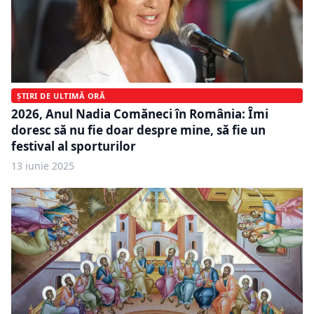
ȘTIRI DE ULTIMĂ ORĂ
2026, Anul Nadia Comăneci în România: Îmi
doresc să nu fie doar despre mine, să fie un
festival al sporturilor
13 iunie 2025