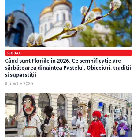
SOCIAL
Când sunt Floriile în 2026. Ce semnificație are
sărbătoarea dinaintea Paștelui. Obiceiuri, tradiții
și superstiții
8 martie 2026