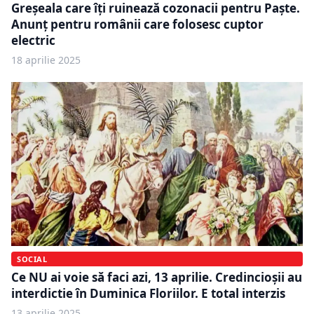
Greșeala care îți ruinează cozonacii pentru Paște.
Anunț pentru românii care folosesc cuptor
electric
18 aprilie 2025
SOCIAL
Ce NU ai voie să faci azi, 13 aprilie. Credincioșii au
interdictie în Duminica Floriilor. E total interzis
13 aprilie 2025