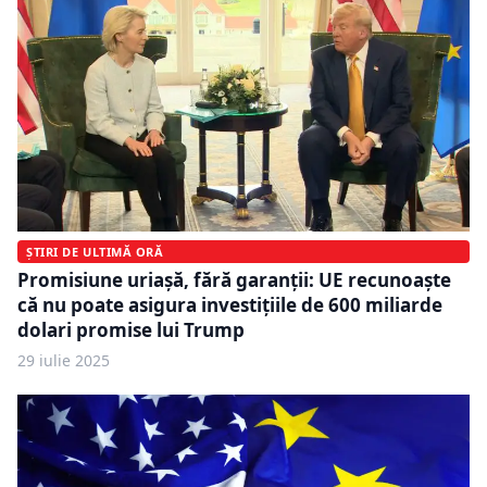
ȘTIRI DE ULTIMĂ ORĂ
Promisiune uriașă, fără garanții: UE recunoaște
că nu poate asigura investițiile de 600 miliarde
dolari promise lui Trump
29 iulie 2025