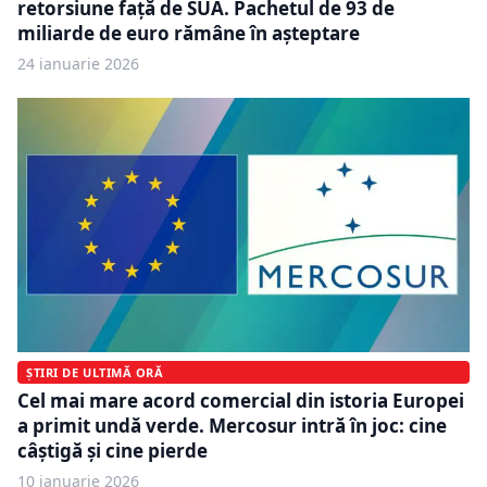
retorsiune față de SUA. Pachetul de 93 de
miliarde de euro rămâne în așteptare
24 ianuarie 2026
ȘTIRI DE ULTIMĂ ORĂ
Cel mai mare acord comercial din istoria Europei
a primit undă verde. Mercosur intră în joc: cine
câștigă și cine pierde
10 ianuarie 2026