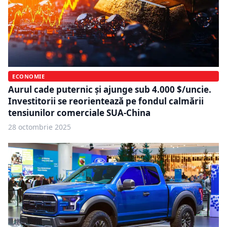
ECONOMIE
Aurul cade puternic și ajunge sub 4.000 $/uncie.
Investitorii se reorientează pe fondul calmării
tensiunilor comerciale SUA-China
28 octombrie 2025