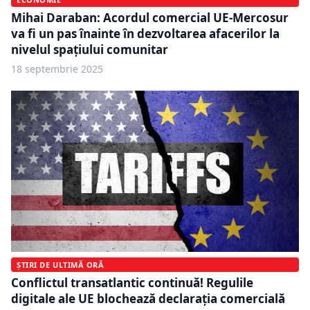
Mihai Daraban: Acordul comercial UE-Mercosur
va fi un pas înainte în dezvoltarea afacerilor la
nivelul spațiului comunitar
18 septembrie 2025
ȘTIRI DE ULTIMĂ ORĂ
Conflictul transatlantic continuă! Regulile
digitale ale UE blochează declarația comercială