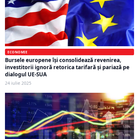
ECONOMIE
Bursele europene își consolidează revenirea,
investitorii ignoră retorica tarifară și pariază pe
dialogul UE-SUA
24 iulie 2025