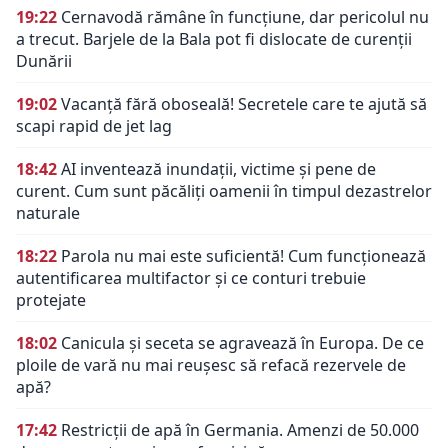
19:22
Cernavodă rămâne în funcțiune, dar pericolul nu
a trecut. Barjele de la Bala pot fi dislocate de curenții
Dunării
19:02
Vacanță fără oboseală! Secretele care te ajută să
scapi rapid de jet lag
18:42
AI inventează inundații, victime și pene de
curent. Cum sunt păcăliți oamenii în timpul dezastrelor
naturale
18:22
Parola nu mai este suficientă! Cum funcționează
autentificarea multifactor și ce conturi trebuie
protejate
18:02
Canicula și seceta se agravează în Europa. De ce
ploile de vară nu mai reușesc să refacă rezervele de
apă?
17:42
Restricții de apă în Germania. Amenzi de 50.000