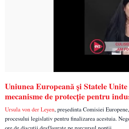
Uniunea Europeană și Statele Unite 
mecanisme de protecție pentru indu
Ursula von der Leyen
, președinta Comisiei Europene, a
procesului legislativ pentru finalizarea acestuia. Ne
ore de discuții desfășurate pe parcursul nopții.