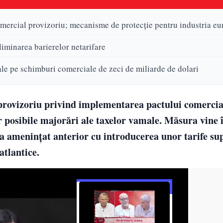
omercial provizoriu; mecanisme de protecție pentru industria e
liminarea barierelor netarifare
le pe schimburi comerciale de zeci de miliarde de dolari
rovizoriu privind implementarea pactului comercial
r posibile majorări ale taxelor vamale. Măsura vine 
a amenințat anterior cu introducerea unor tarife su
atlantice.