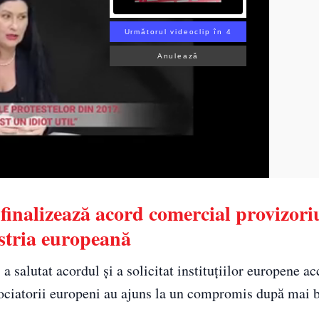
Următorul videoclip în 3
Anulează
finalizează acord comercial provizori
stria europeană
 salutat acordul și a solicitat instituțiilor europene ac
gociatorii europeni au ajuns la un compromis după mai b