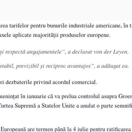
ea tarifelor pentru bunurile industriale americane, în 
axele aplicate majorității produselor europene.
şi respectă angajamentele”, a declarat von der Leyen.
abil, previzibil şi reciproc avantajos”, a adăugat ea.
i dezbaterile privind acordul comercial.
nințat în ianuarie că va prelua controlul asupra Groe
urtea Supremă a Statelor Unite a anulat o parte semnifi
Europeană are termen până la 4 iulie pentru ratificarea