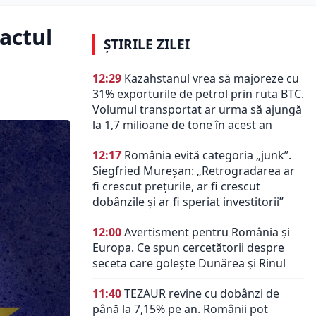
actul
ȘTIRILE ZILEI
12:29
Kazahstanul vrea să majoreze cu
31% exporturile de petrol prin ruta BTC.
Volumul transportat ar urma să ajungă
la 1,7 milioane de tone în acest an
12:17
România evită categoria „junk”.
Siegfried Mureșan: „Retrogradarea ar
fi crescut preţurile, ar fi crescut
dobânzile şi ar fi speriat investitorii”
12:00
Avertisment pentru România și
Europa. Ce spun cercetătorii despre
seceta care golește Dunărea și Rinul
11:40
TEZAUR revine cu dobânzi de
până la 7,15% pe an. Românii pot