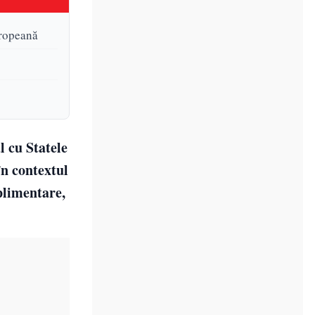
uropeană
 cu Statele
în contextul
plimentare,