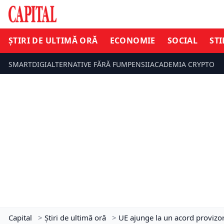
ȘTIRI DE ULTIMĂ ORĂ
ECONOMIE
SOCIAL
STI
SMARTDIGI
ALTERNATIVE FĂRĂ FUM
PENSII
ACADEMIA CRYPTO
Capital
>
Știri de ultimă oră
>
UE ajunge la un acord provizor