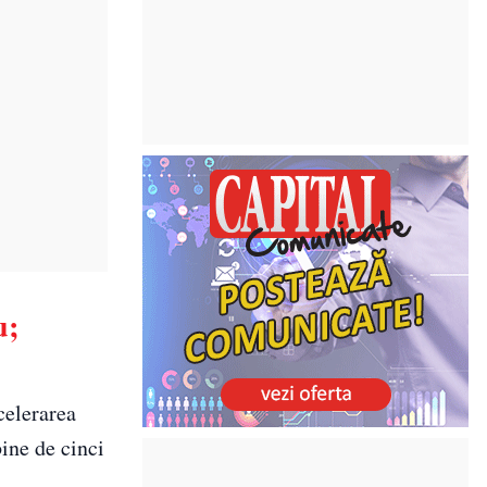
u;
celerarea
ine de cinci