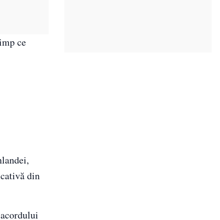
timp ce
nlandei,
cativă din
 acordului