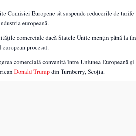
te Comisiei Europene să suspende reducerile de tarife
 industria europeană.
tățile comerciale dacă Statele Unite mențin până la fin
l european procesat.
gerea comercială convenită între Uniunea Europeană și 
erican
Donald Trump
din Turnberry, Scoția.