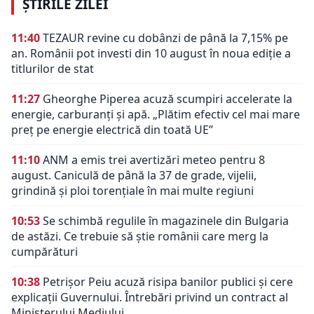
ȘTIRILE ZILEI
11:40
TEZAUR revine cu dobânzi de până la 7,15% pe
an. Românii pot investi din 10 august în noua ediție a
titlurilor de stat
11:27
Gheorghe Piperea acuză scumpiri accelerate la
energie, carburanți și apă. „Plătim efectiv cel mai mare
preț pe energie electrică din toată UE”
11:10
ANM a emis trei avertizări meteo pentru 8
august. Caniculă de până la 37 de grade, vijelii,
grindină și ploi torențiale în mai multe regiuni
10:53
Se schimbă regulile în magazinele din Bulgaria
de astăzi. Ce trebuie să știe românii care merg la
cumpărături
10:38
Petrișor Peiu acuză risipa banilor publici și cere
explicații Guvernului. Întrebări privind un contract al
Ministerului Mediului