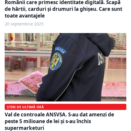
Românii care primesc identitate digitală. Scapă
de hârtii, carduri și drumuri la ghișeu. Care sunt
toate avantajele
20 septembrie 2025
ȘTIRI DE ULTIMĂ ORĂ
Val de controale ANSVSA. S-au dat amenzi de
peste 5 milioane de lei și s-au închis
supermarketuri