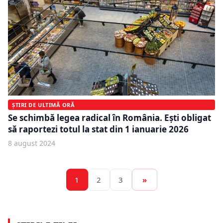
ȘTIRI DE ULTIMĂ ORĂ
Se schimbă legea radical în România. Ești obligat
să raportezi totul la stat din 1 ianuarie 2026
8 august 2024
1
2
3
»