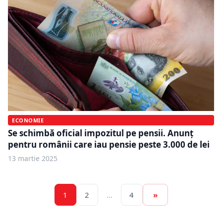
ECONOMIE
Se schimbă oficial impozitul pe pensii. Anunț
pentru românii care iau pensie peste 3.000 de lei
13 martie 2025
1
2
…
4
»