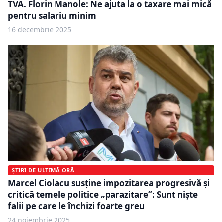
TVA. Florin Manole: Ne ajuta la o taxare mai mică
pentru salariu minim
16 decembrie 2025
ȘTIRI DE ULTIMĂ ORĂ
Marcel Ciolacu susține impozitarea progresivă și
critică temele politice „parazitare”: Sunt niște
falii pe care le închizi foarte greu
24 noiembrie 2025