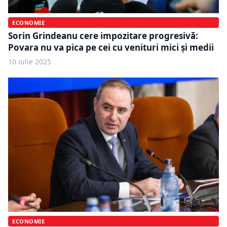
ECONOMIE
Sorin Grindeanu cere impozitare progresivă:
Povara nu va pica pe cei cu venituri mici și medii
10 iulie 2025
ECONOMIE