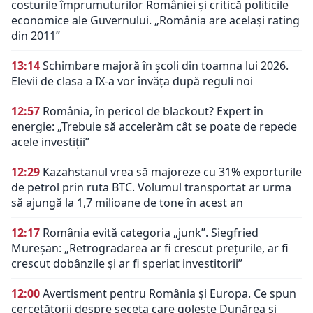
costurile împrumuturilor României și critică politicile
economice ale Guvernului. „România are același rating
din 2011”
13:14
Schimbare majoră în școli din toamna lui 2026.
Elevii de clasa a IX-a vor învăța după reguli noi
12:57
România, în pericol de blackout? Expert în
energie: „Trebuie să accelerăm cât se poate de repede
acele investiții”
12:29
Kazahstanul vrea să majoreze cu 31% exporturile
de petrol prin ruta BTC. Volumul transportat ar urma
să ajungă la 1,7 milioane de tone în acest an
12:17
România evită categoria „junk”. Siegfried
Mureșan: „Retrogradarea ar fi crescut preţurile, ar fi
crescut dobânzile şi ar fi speriat investitorii”
12:00
Avertisment pentru România și Europa. Ce spun
cercetătorii despre seceta care golește Dunărea și