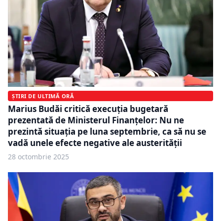
ȘTIRI DE ULTIMĂ ORĂ
Marius Budăi critică execuția bugetară
prezentată de Ministerul Finanțelor: Nu ne
prezintă situația pe luna septembrie, ca să nu se
vadă unele efecte negative ale austerității
28 octombrie 2025