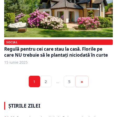
SOCIAL
Regulă pentru cei care stau la casă. Florile pe
care NU trebuie să le plantați niciodată în curte
15 iunie 2025
1
2
…
5
»
ȘTIRILE ZILEI