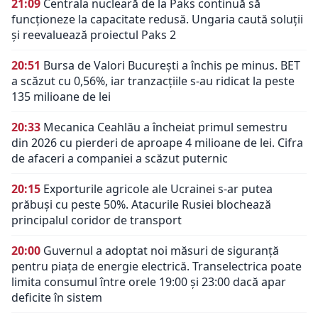
21:09
Centrala nucleară de la Paks continuă să
funcționeze la capacitate redusă. Ungaria caută soluții
și reevaluează proiectul Paks 2
20:51
Bursa de Valori București a închis pe minus. BET
a scăzut cu 0,56%, iar tranzacțiile s-au ridicat la peste
135 milioane de lei
20:33
Mecanica Ceahlău a încheiat primul semestru
din 2026 cu pierderi de aproape 4 milioane de lei. Cifra
de afaceri a companiei a scăzut puternic
20:15
Exporturile agricole ale Ucrainei s-ar putea
prăbuși cu peste 50%. Atacurile Rusiei blochează
principalul coridor de transport
20:00
Guvernul a adoptat noi măsuri de siguranță
pentru piața de energie electrică. Transelectrica poate
limita consumul între orele 19:00 și 23:00 dacă apar
deficite în sistem