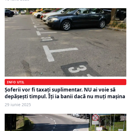
INFO UTIL
Șoferii vor fi taxați suplimentar. NU ai voie să
depășești timpul. Îți ia banii dacă nu muți mașina
29 iunie 2025