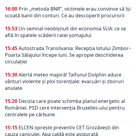
16:00
Prin „metoda BNR”, victimele erau convinse să își
scoată banii din conturi. Ce au descoperit procurorii
15:53
Un semnal neobișnuit din economia SUA: ce se
află în spatele scăderii ratei șomajului
15:45
Autostrada Transilvania: Recepția lotului Zimbor–
Poarta Sălajului începe luni. Se apropie deschiderea
circulației
15:30
Alertă meteo majoră! Taifunul Dolphin aduce
vânturi violente și ploi torențiale: evacuări și zboruri
anulate
15:20
Decizia care poate schimba planul energetic al
României. PSD cere intervenția Bruxelles-ului pentru
centralele pe cărbune
15:15
ELCEN oprește preventiv CET Grozăvești din
cauza caniculei. Apa caldă este asigurată