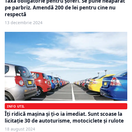
Taxa obligatorie pentru șoferi. Se pune neapărat
pe parbriz. Amendă 200 de lei pentru cine nu
respectă
13 decembrie 2024
INFO UTIL
Îți ridică mașina și ți-o ia imediat. Sunt scoase la
licitație 30 de autoturisme, motociclete și rulote
18 august 2024