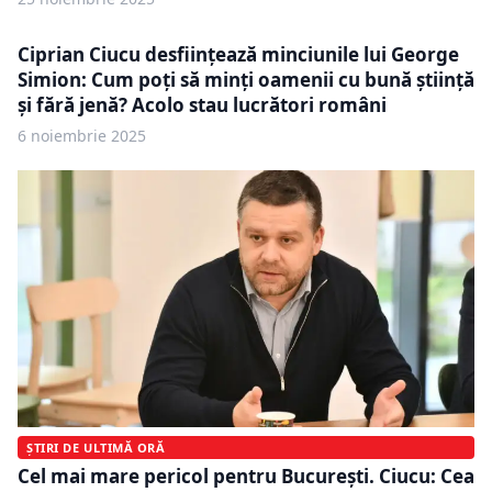
Ciprian Ciucu desființează minciunile lui George
Simion: Cum poți să minți oamenii cu bună știință
și fără jenă? Acolo stau lucrători români
6 noiembrie 2025
ȘTIRI DE ULTIMĂ ORĂ
Cel mai mare pericol pentru București. Ciucu: Cea