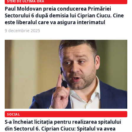
ȘTIRI DE ULTIMĂ ORĂ
Paul Moldovan preia conducerea Primăriei
Sectorului 6 după demisia lui Ciprian Ciucu. Cine
este liberalul care va asigura interimatul
9 decembrie 2025
SOCIAL
S-a încheiat licitația pentru realizarea spitalului
din Sectorul 6. Ciprian Ciucu: Spitalul va avea