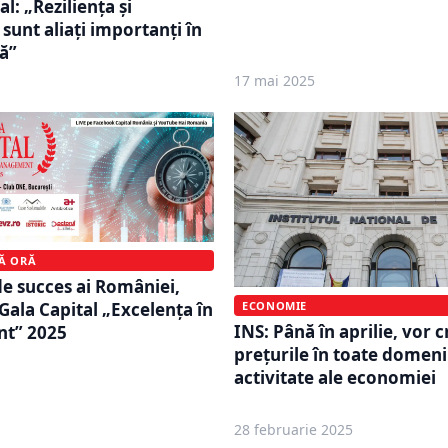
l: „Reziliența și
sunt aliați importanți în
ră”
17 mai 2025
MĂ ORĂ
e succes ai României,
Gala Capital „Excelența în
ECONOMIE
INS: Până în aprilie, vor c
t” 2025
preţurile în toate domeni
activitate ale economiei
28 februarie 2025