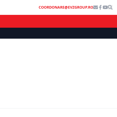
COORDONARE@EVZGROUP.RO
ECONOMIE
in Energie.
INS: Comerțul cu ridicata și