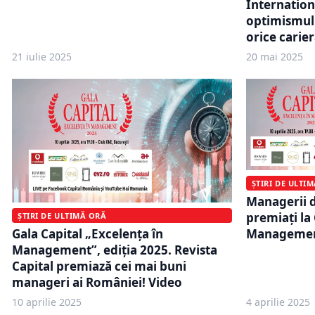
Internationa
optimismul 
orice carie
21 iulie 2025
20 mai 2025
ȘTIRI DE ULTI
Managerii d
premiați la 
ȘTIRI DE ULTIMĂ ORĂ
Gala Capital „Excelența în
Managemen
Management”, ediţia 2025. Revista
Capital premiază cei mai buni
manageri ai României! Video
10 aprilie 2025
4 aprilie 2025