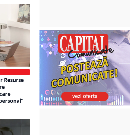
r Resurse
re
 care
 personal”