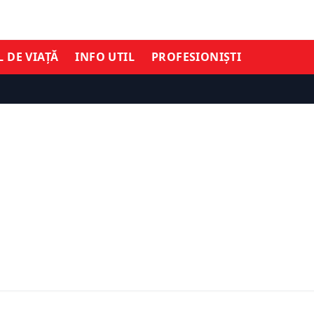
L DE VIAȚĂ
INFO UTIL
PROFESIONIȘTI
ECONOMIE
 directori pentru casele
ri de sănătate.
Ultimatum pentru șefii d