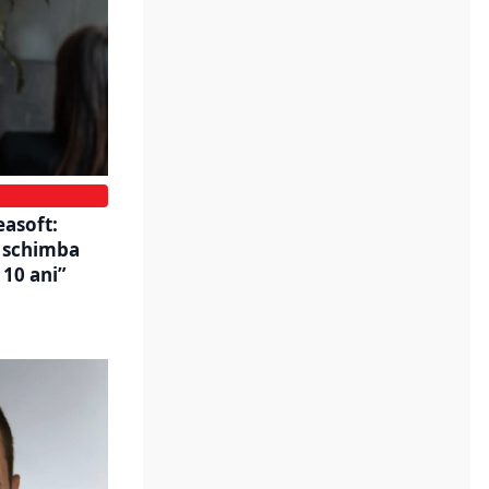
easoft:
a schimba
 10 ani”