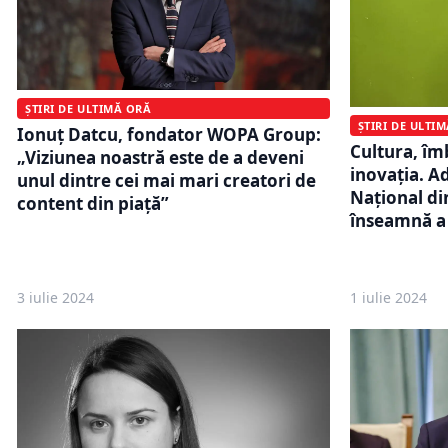
ȘTIRI DE ULTIMĂ ORĂ
ȘTIRI DE ULTI
Ionuț Datcu, fondator WOPA Group:
Cultura, îmb
„Viziunea noastră este de a deveni
inovația. A
unul dintre cei mai mari creatori de
Național di
content din piață”
înseamnă a 
3 iulie 2024
1 iulie 2024