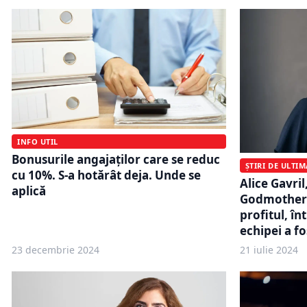
INFO UTIL
Bonusurile angajaților care se reduc
ȘTIRI DE ULTI
cu 10%. S-a hotărât deja. Unde se
Alice Gavri
aplică
Godmother:
profitul, î
echipei a fo
23 decembrie 2024
21 iulie 2024