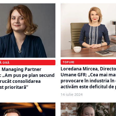
TOPURI
MĂ ORĂ
Loredana Mircea, Directo
l, Managing Partner
Umane GFR: „Cea mai ma
 „Am pus pe plan secund
provocare în industria în
ntrucât consolidarea
activăm este deficitul de
st prioritară”
14 iulie 2024