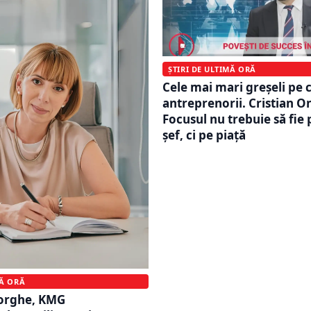
ȘTIRI DE ULTIMĂ ORĂ
Cele mai mari greșeli pe c
antreprenorii. Cristian O
Focusul nu trebuie să fie 
șef, ci pe piață
MĂ ORĂ
orghe, KMG