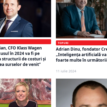
TOPURI
ian, CFO Klass Wagen
Adrian Dinu, fondator Cr
usul în 2024 va fi pe
„Inteligența artificială v
structurii de costuri și
foarte multe în următorii
ea surselor de venit”
11 iulie 2024