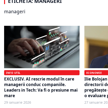
ETICHETĂ: MANAGERI
numerarul de două ori mai repede.
Preşedinte
Capitalul de lucru devine arma
corect, făr
manageri
decisivă pentru creștere
de altă na
INFO UTIL
ECONOMIE
EXCLUSIV. AI rescrie modul în care
Ilie Boloja
managerii conduc companiile.
directorii d
Leaders in Tech: Va fi o presiune mai
pregătește 
mare
o evaluare 
29 ianuarie 2026
27 ianuarie 20