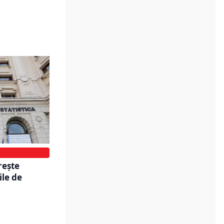
reşte
ile de