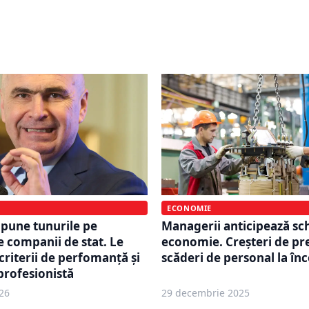
 CNAS: Va fi un concurs
Bolojan va modifica regul
ă ingerinţe politice sau
companiile de stat: Cine
tură
performează, îl înlocuim
ECONOMIE
Managerii anticipează sc
n pune tunurile pe
economie. Creșteri de pre
e companii de stat. Le
scăderi de personal la în
criterii de perfomanță și
profesionistă
26
29 decembrie 2025