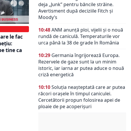
deja „Junk” pentru băncile străine.
Avertisment după deciziile Fitch și
Moody’s
10:48
ANM anunță ploi, vijelii și o nouă
rundă de caniculă. Temperaturile vor
are le fac
urca până la 38 de grade în România
nețiu:
pe tine ca
10:29
Germania îngrijorează Europa.
Rezervele de gaze sunt la un minim
istoric, iar iarna ar putea aduce o nouă
criză energetică
10:10
Soluția neașteptată care ar putea
răcori orașele în timpul caniculei.
Cercetătorii propun folosirea apei de
ploaie de pe acoperișuri