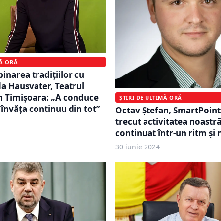
MĂ ORĂ
inarea tradițiilor cu
da Hausvater, Teatrul
n Timișoara: „A conduce
ȘTIRI DE ULTIMĂ ORĂ
învăța continuu din tot”
Octav Ștefan, SmartPoint
trecut activitatea noastră
continuat într-un ritm și 
30 iunie 2024