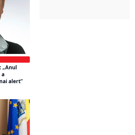
: „Anul
 a
mai alert”