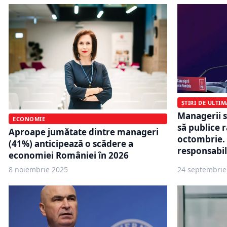
ȘTIRI DE ULTI
Managerii sp
ECONOMIE
să publice 
Aproape jumătate dintre manageri
octombrie. 
(41%) anticipează o scădere a
responsabil
economiei României în 2026
8 noiembrie 2025
24 septembrie