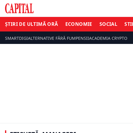
ȘTIRI DE ULTIMĂ ORĂ
ECONOMIE
SOCIAL
STI
SMARTDIGI
ALTERNATIVE FĂRĂ FUM
PENSII
ACADEMIA CRYPTO
SOCIAL
ECONOMIE
CNAS caută
Companiile de top transformă
de asigură