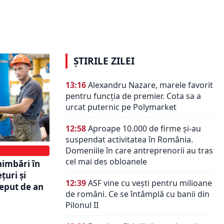
ile în
serviciile pentru firme au crescut în
 nu
2025. Managerii avertizează asupra
unor noi scumpiri în 2026
ȘTIRILE ZILEI
13:16
Alexandru Nazare, marele favorit
pentru funcția de premier. Cota sa a
urcat puternic pe Polymarket
12:58
Aproape 10.000 de firme și-au
suspendat activitatea în România.
Domeniile în care antreprenorii au tras
cel mai des obloanele
himbări în
țuri și
12:39
ASF vine cu vești pentru milioane
ceput de an
de români. Ce se întâmplă cu banii din
Pilonul II