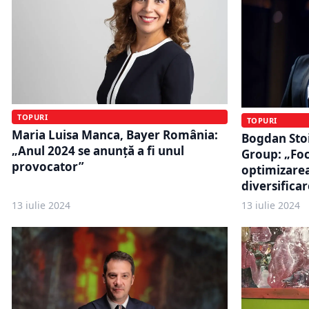
TOPURI
TOPURI
Maria Luisa Manca, Bayer România:
Bogdan Sto
„Anul 2024 se anunță a fi unul
Group: „Foc
provocator”
optimizarea 
diversificar
13 iulie 2024
13 iulie 2024