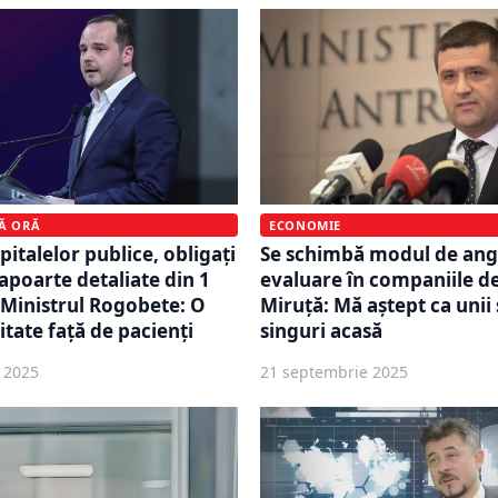
MĂ ORĂ
ECONOMIE
italelor publice, obligați
Se schimbă modul de anga
rapoarte detaliate din 1
evaluare în companiile de
Ministrul Rogobete: O
Miruță: Mă aștept ca unii 
itate față de pacienți
singuri acasă
 2025
21 septembrie 2025