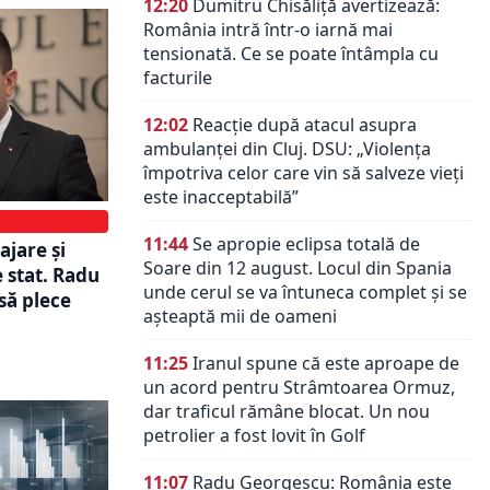
12:20
Dumitru Chisăliță avertizează:
România intră într-o iarnă mai
tensionată. Ce se poate întâmpla cu
facturile
12:02
Reacție după atacul asupra
ambulanței din Cluj. DSU: „Violența
împotriva celor care vin să salveze vieți
este inacceptabilă”
11:44
Se apropie eclipsa totală de
jare și
Soare din 12 august. Locul din Spania
 stat. Radu
unde cerul se va întuneca complet și se
să plece
așteaptă mii de oameni
11:25
Iranul spune că este aproape de
un acord pentru Strâmtoarea Ormuz,
dar traficul rămâne blocat. Un nou
petrolier a fost lovit în Golf
11:07
Radu Georgescu: România este