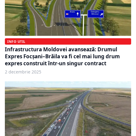
INFO UTIL
Infrastructura Moldovei avansează: Drumul
Expres Focșani–Brăila va fi cel mai lung drum
expres construit într-un singur contract
2 decembrie 2025