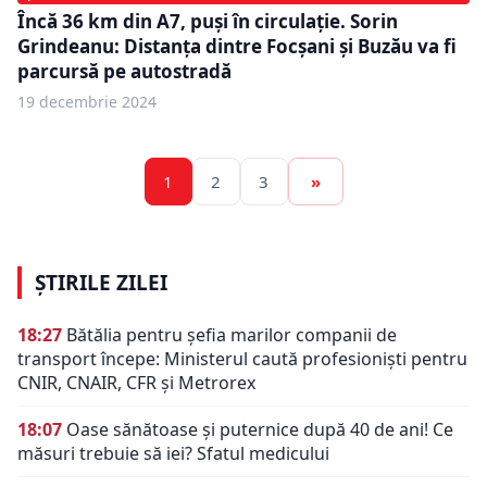
Încă 36 km din A7, puși în circulație. Sorin
Grindeanu: Distanța dintre Focșani și Buzău va fi
parcursă pe autostradă
19 decembrie 2024
1
2
3
»
ȘTIRILE ZILEI
18:27
Bătălia pentru șefia marilor companii de
transport începe: Ministerul caută profesioniști pentru
CNIR, CNAIR, CFR și Metrorex
18:07
Oase sănătoase și puternice după 40 de ani! Ce
măsuri trebuie să iei? Sfatul medicului