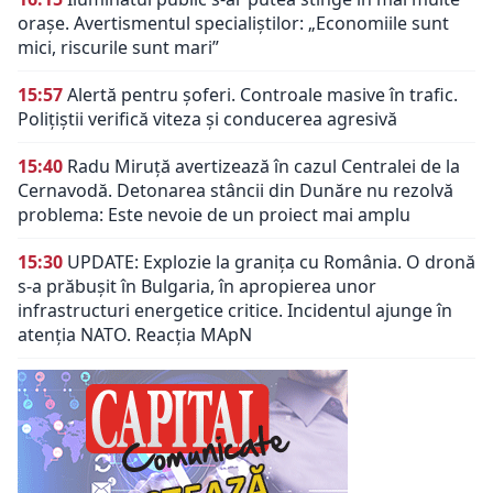
orașe. Avertismentul specialiștilor: „Economiile sunt
mici, riscurile sunt mari”
15:57
Alertă pentru șoferi. Controale masive în trafic.
Polițiștii verifică viteza și conducerea agresivă
15:40
Radu Miruță avertizează în cazul Centralei de la
Cernavodă. Detonarea stâncii din Dunăre nu rezolvă
problema: Este nevoie de un proiect mai amplu
15:30
UPDATE: Explozie la granița cu România. O dronă
s-a prăbușit în Bulgaria, în apropierea unor
infrastructuri energetice critice. Incidentul ajunge în
atenția NATO. Reacția MApN