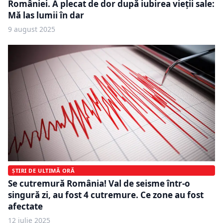
României. A plecat de dor după iubirea vieții sale:
Mă las lumii în dar
9 august 2025
ȘTIRI DE ULTIMĂ ORĂ
Se cutremură România! Val de seisme într-o
singură zi, au fost 4 cutremure. Ce zone au fost
afectate
12 iulie 2025