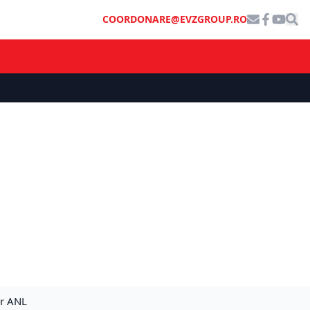
COORDONARE@EVZGROUP.RO
or ANL