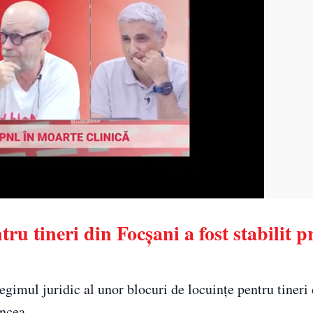
ru tineri din Focșani a fost stabilit p
regimul juridic al unor blocuri de locuințe pentru tineri
ancea.