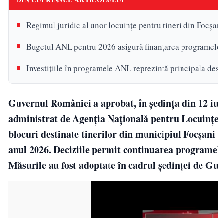
Regimul juridic al unor locuințe pentru tineri din Focșan
Bugetul ANL pentru 2026 asigură finanțarea programelo
Investițiile în programele ANL reprezintă principala des
Guvernul României a aprobat, în ședința din 12 iu
administrat de Agenția Națională pentru Locuințe 
blocuri destinate tinerilor din municipiul Focșani ș
anul 2026. Deciziile permit continuarea programelo
Măsurile au fost adoptate în cadrul ședinței de Gu