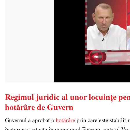
Regimul juridic al unor locuințe pent
hotărâre de Guvern
Guvernul a aprobat o
hotărâre
prin care este stabilit 
închirierii, situate în municipiul Focșani, județul Vr