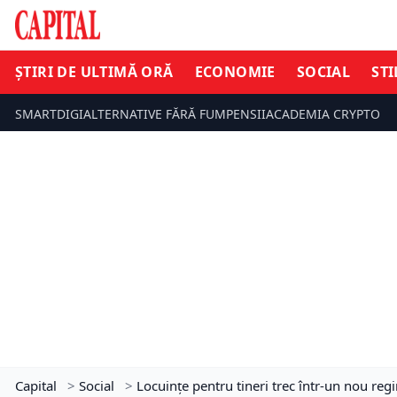
ȘTIRI DE ULTIMĂ ORĂ
ECONOMIE
SOCIAL
STI
SMARTDIGI
ALTERNATIVE FĂRĂ FUM
PENSII
ACADEMIA CRYPTO
Capital
>
Social
>
Locuințe pentru tineri trec într-un nou re