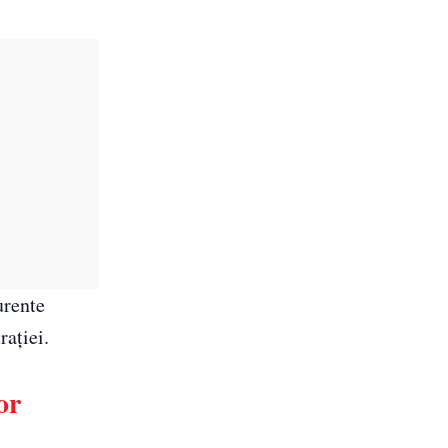
urente
rației.
or