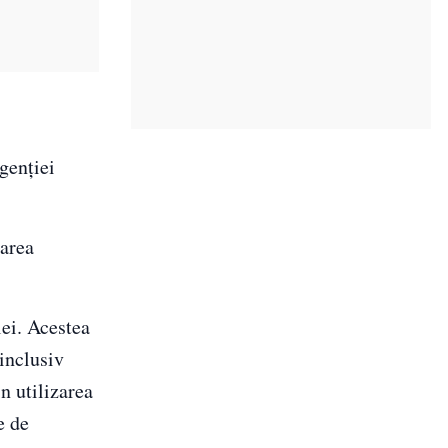
genției
uarea
lei. Acestea
 inclusiv
in utilizarea
e de