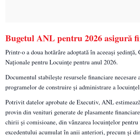
Bugetul ANL pentru 2026 asigură fi
Printr-o a doua hotărâre adoptată în aceeași ședință, 
Naționale pentru Locuințe pentru anul 2026.
Documentul stabilește resursele financiare necesare at
programelor de construire și administrare a locuințelo
Potrivit datelor aprobate de Executiv, ANL estimează
provin din venituri generate de plasamente financiare ș
chirii și comisioane, din vânzarea locuințelor pentru ti
excedentului acumulat în anii anteriori, precum și di