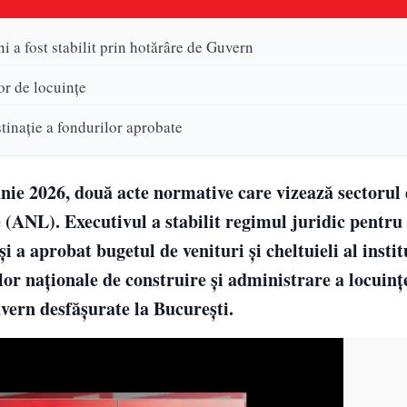
i a fost stabilit prin hotărâre de Guvern
r de locuințe
tinație a fondurilor aprobate
nie 2026, două acte normative care vizează sectorul 
(ANL). Executivul a stabilit regimul juridic pentr
i a aprobat bugetul de venituri și cheltuieli al instit
r naționale de construire și administrare a locuințe
vern desfășurate la București.