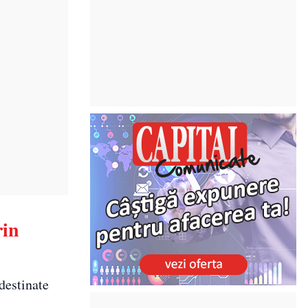
rin
 destinate