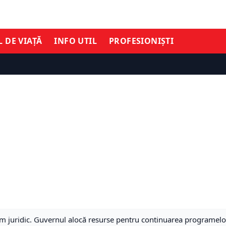
L DE VIAȚĂ
INFO UTIL
PROFESIONIȘTI
gim juridic. Guvernul alocă resurse pentru continuarea programel