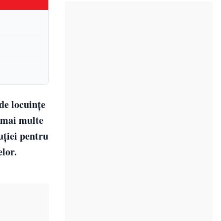
de locuințe
u mai multe
uției pentru
lor.