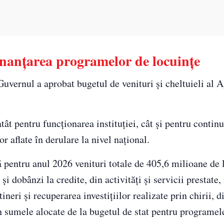
nanțarea programelor de locuințe
Guvernul a aprobat bugetul de venituri și cheltuieli al A
ât pentru funcționarea instituției, cât și pentru contin
r aflate în derulare la nivel național.
 pentru anul 2026 venituri totale de 405,6 milioane de 
i dobânzi la credite, din activități și servicii prestate,
neri și recuperarea investițiilor realizate prin chirii, d
n sumele alocate de la bugetul de stat pentru programel