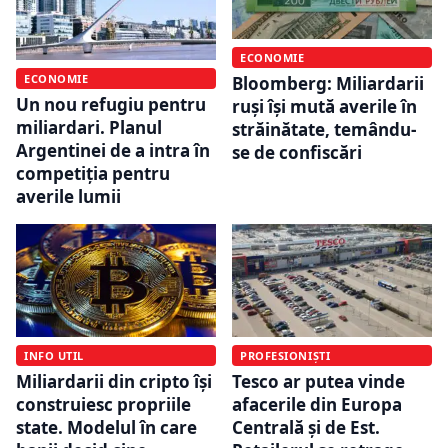
ECONOMIE
ECONOMIE
Bloomberg: Miliardarii
Un nou refugiu pentru
ruși își mută averile în
miliardari. Planul
străinătate, temându-
Argentinei de a intra în
se de confiscări
competiția pentru
averile lumii
INFO UTIL
PROFESIONIȘTI
Miliardarii din cripto își
Tesco ar putea vinde
construiesc propriile
afacerile din Europa
state. Modelul în care
Centrală și de Est.