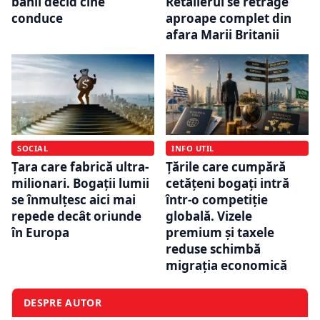
banii decid cine
Retailerul se retrage
conduce
aproape complet din
afara Marii Britanii
SOCIAL
INFO UTIL
Țara care fabrică ultra-
Țările care cumpără
milionari. Bogații lumii
cetățeni bogați intră
se înmulțesc aici mai
într-o competiție
repede decât oriunde
globală. Vizele
în Europa
premium și taxele
reduse schimbă
migrația economică
DESPRE AUTOR