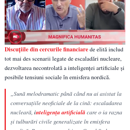
Discuțiile din cercurile financiare
de elită includ
tot mai des scenarii legate de escaladări nucleare,
dezvoltarea necontrolată a inteligenței artificiale și
posibile tensiuni sociale în emisfera nordică.
„Sună melodramatic până când nu ai asistat la
conversațiile neoficiale de la cină: escaladarea
i
nteligența artificială
nucleară,
care o ia razna
și tulburări civile generalizate în emisfera