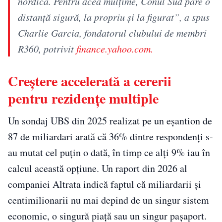
nordică. Pentru acea mulțime, Conul Sud pare o
distanță sigură, la propriu și la figurat”, a spus
Charlie Garcia, fondatorul clubului de membri
R360, potrivit
finance.yahoo.com.
Creștere accelerată a cererii
pentru rezidențe multiple
Un sondaj UBS din 2025 realizat pe un eșantion de
87 de miliardari arată că 36% dintre respondenți s-
au mutat cel puțin o dată, în timp ce alți 9% iau în
calcul această opțiune. Un raport din 2026 al
companiei Altrata indică faptul că miliardarii și
centimilionarii nu mai depind de un singur sistem
economic, o singură piață sau un singur pașaport.