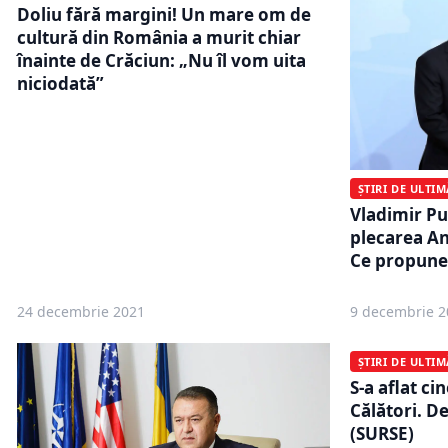
Doliu fără margini! Un mare om de
cultură din România a murit chiar
înainte de Crăciun: „Nu îl vom uita
niciodată”
ȘTIRI DE ULTI
Vladimir Pu
plecarea An
Ce propuner
24 decembrie 2021
9 decembrie 2
ȘTIRI DE ULTI
S-a aflat ci
Călători. De
(SURSE)