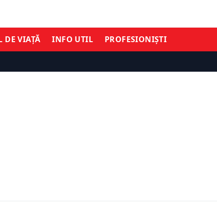
L DE VIAȚĂ
INFO UTIL
PROFESIONIȘTI
TIMĂ ORĂ
ECONOMIE
 care cere scumpirea
Ce pregătește noul CEO a