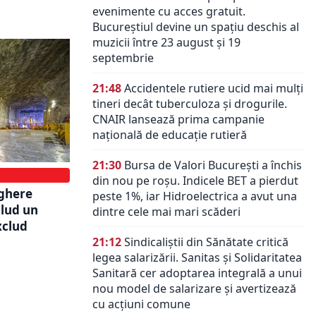
evenimente cu acces gratuit.
Bucureștiul devine un spațiu deschis al
muzicii între 23 august și 19
septembrie
21:48
Accidentele rutiere ucid mai mulți
tineri decât tuberculoza și drogurile.
CNAIR lansează prima campanie
națională de educație rutieră
21:30
Bursa de Valori București a închis
din nou pe roșu. Indicele BET a pierdut
eghere
peste 1%, iar Hidroelectrica a avut una
clud un
dintre cele mai mari scăderi
xclud
21:12
Sindicaliștii din Sănătate critică
legea salarizării. Sanitas și Solidaritatea
Sanitară cer adoptarea integrală a unui
nou model de salarizare și avertizează
cu acțiuni comune