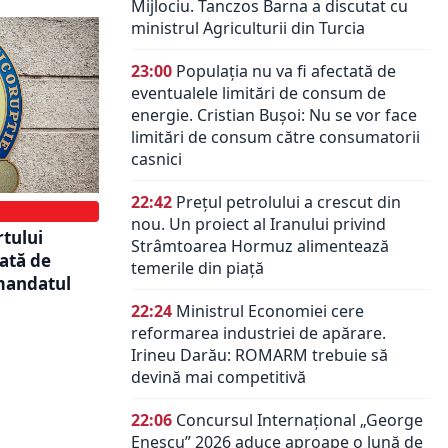
Mijlociu. Tanczos Barna a discutat cu
ministrul Agriculturii din Turcia
23:00
Populația nu va fi afectată de
eventualele limitări de consum de
energie. Cristian Bușoi: Nu se vor face
limitări de consum către consumatorii
casnici
22:42
Prețul petrolului a crescut din
nou. Un proiect al Iranului privind
rtului
Strâmtoarea Hormuz alimentează
cată de
temerile din piață
 mandatul
22:24
Ministrul Economiei cere
reformarea industriei de apărare.
Irineu Darău: ROMARM trebuie să
devină mai competitivă
22:06
Concursul Internațional „George
Enescu” 2026 aduce aproape o lună de