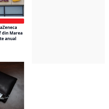
traZeneca
ef din Marea
ște anual