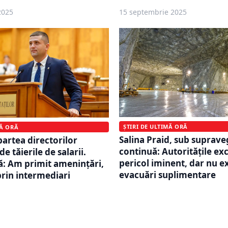
2025
15 septembrie 2025
ȘTIRI DE ULTIMĂ ORĂ
MĂ ORĂ
Salina Praid, sub suprav
partea directorilor
continuă: Autoritățile ex
e tăierile de salarii.
pericol iminent, dar nu e
: Am primit amenințări,
evacuări suplimentare
prin intermediari