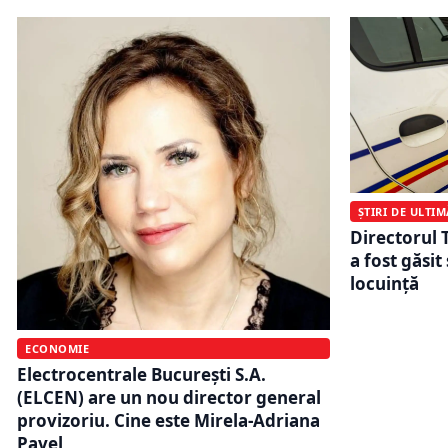
ȘTIRI DE ULTI
Directorul
a fost găsit
locuinţă
ECONOMIE
Electrocentrale București S.A.
(ELCEN) are un nou director general
provizoriu. Cine este Mirela-Adriana
Pavel