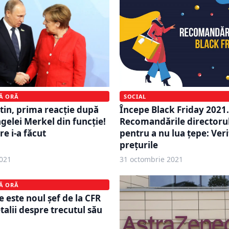
MĂ ORĂ
SOCIAL
tin, prima reacție după
Începe Black Friday 2021
gelei Merkel din funcție!
Recomandările directoru
e i-a făcut
pentru a nu lua țepe: Veri
prețurile
021
31 octombrie 2021
MĂ ORĂ
ne este noul șef de la CFR
talii despre trecutul său