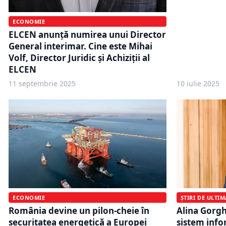
ECONOMIE
ELCEN anunță numirea unui Director
General interimar. Cine este Mihai
Volf, Director Juridic și Achiziții al
ELCEN
11 septembrie 2025
10 iulie 2025
ECONOMIE
ȘTIRI DE ULTI
România devine un pilon-cheie în
Alina Gorgh
securitatea energetică a Europei
sistem info