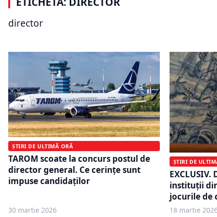
ETICHETĂ: DIRECTOR
televiziunii americane. A fost
gazelor câ
legenda din spatele unor seriale
lei pe lună
director
urmărite de milioane de oameni
declarația
ȘTIRI DE ULTIMĂ ORĂ
TAROM scoate la concurs postul de
ȘTIRI DE ULTI
director general. Ce cerințe sunt
EXCLUSIV. D
impuse candidaților
instituții d
jocurile de
30 martie 2026
18 martie 202