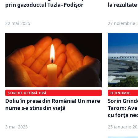
prin gazoductul Tuzla–Podișor
la rezultat
22 mai 2025
27 noiembrie 
ȘTIRI DE ULTIMĂ ORĂ
ECONOMIE
Doliu în presa din România! Un mare
Sorin Grind
nume s-a stins din viață
Tarom: Ave
cu forţa nec
3 mai 2023
25 ianuarie 20