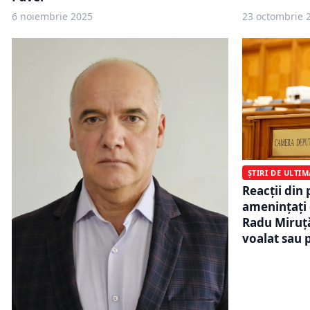
6 noiembrie 2025
23 octombrie 
ȘTIRI DE ULTI
Reacții din 
amenințați d
Radu Miruță
voalat sau 