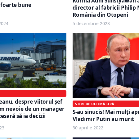
Kurnia Adhi Sulistyawan 
e foarte bune
director al fabricii Philip
România din Otopeni
2024
5 decembrie 2023
eanu, despre viitorul şef
ȘTIRI DE ULTIMĂ ORĂ
m nevoie de un manager
S-au sinucis! Mai mulți apr
esară să ia decizii
Vladimir Putin au murit
23
30 aprilie 2022