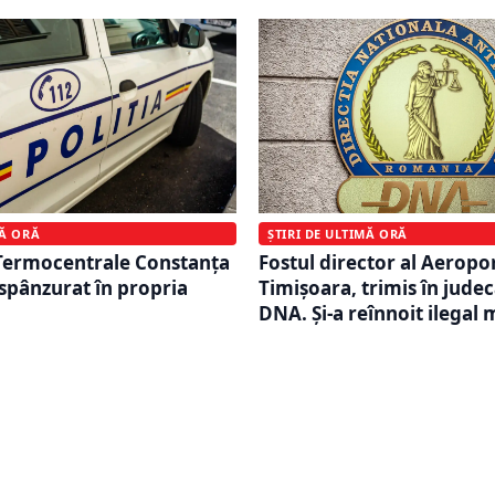
MĂ ORĂ
ȘTIRI DE ULTIMĂ ORĂ
 Termocentrale Constanţa
Fostul director al Aeropo
 spânzurat în propria
Timișoara, trimis în jude
DNA. Și-a reînnoit ilegal