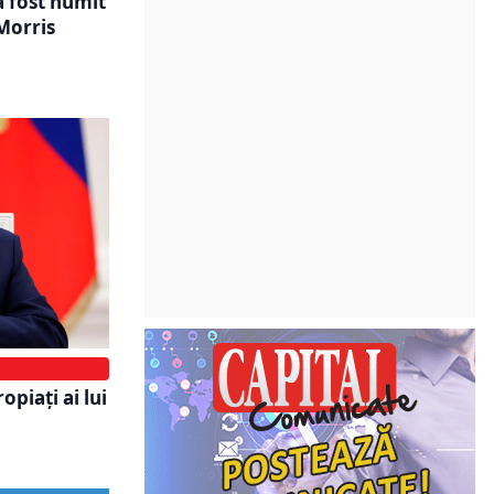
a fost numit
 Morris
opiați ai lui