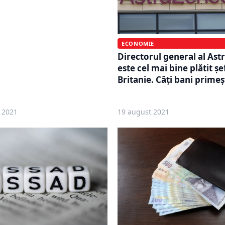
ECONOMIE
Directorul general al As
este cel mai bine plătit ș
Britanie. Câți bani prime
 2021
19 august 2021