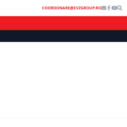
COORDONARE@EVZGROUP.RO
ECONOMIE
l
Mutare de proporții în energia