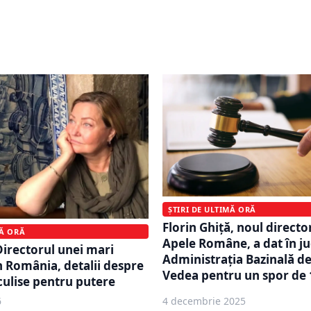
știgă aproape 100.000 de
Hidroelectrica pentru u
. Ce mai apare în
luni: miza uriașă pe car
 sa de avere
o are în față
ȘTIRI DE ULTIMĂ ORĂ
Florin Ghiță, noul directo
MĂ ORĂ
Apele Române, a dat în j
irectorul unei mari
Administrația Bazinală d
in România, detalii despre
Vedea pentru un spor de
 culise pentru putere
6
4 decembrie 2025