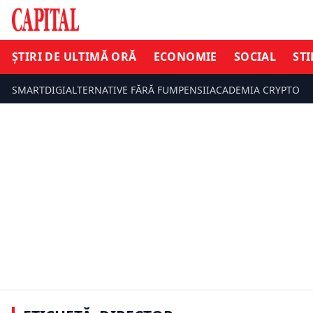
ȘTIRI DE ULTIMĂ ORĂ
ECONOMIE
SOCIAL
STI
SMARTDIGI
ALTERNATIVE FĂRĂ FUM
PENSII
ACADEMIA CRYPTO
ȘTIRI DE ULTIMĂ ORĂ
ȘTIRI DE UL
Lumea filmului este în doliu. S-a
stins un nume de referință al
Directorul