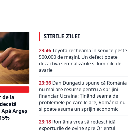
rmătoarele
românească: Șeful CE Oltenia, în
e compania
cărți pentru Hidroelectrica. Cine
este propus să îi ia locul
ȘTIRILE ZILEI
23:46
Toyota recheamă în service peste
500.000 de mașini. Un defect poate
dezactiva semnalizările și luminile de
avarie
23:36
Dan Dungaciu spune că România
nu mai are resurse pentru a sprijini
financiar Ucraina: Ținând seama de
r de la
problemele pe care le are, România nu-
udecată
și poate asuma un sprijin economic
e Apă Argeș
 15%
23:18
România vrea să redeschidă
exporturile de ovine spre Orientul