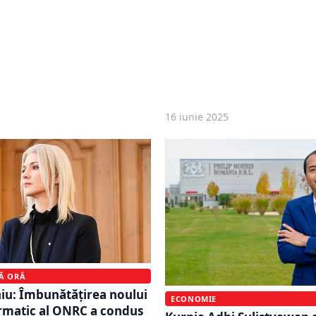
16 iunie 2025
MĂ ORĂ
iu: Îmbunătățirea noului
ECONOMIE
rmatic al ONRC a condus