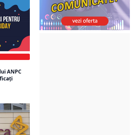
.
lui ANPC
ficați