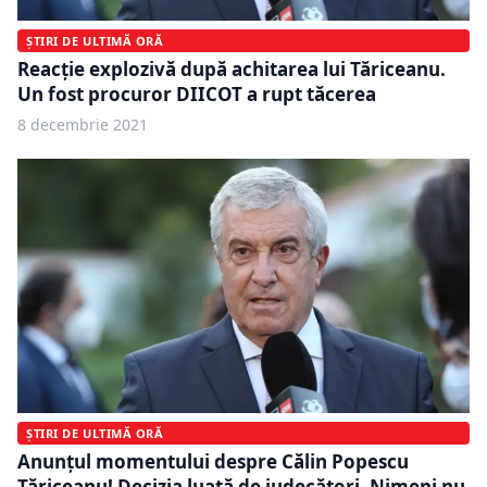
ȘTIRI DE ULTIMĂ ORĂ
Reacție explozivă după achitarea lui Tăriceanu.
Un fost procuror DIICOT a rupt tăcerea
8 decembrie 2021
ȘTIRI DE ULTIMĂ ORĂ
Anunțul momentului despre Călin Popescu
Tăriceanu! Decizia luată de judecători. Nimeni nu