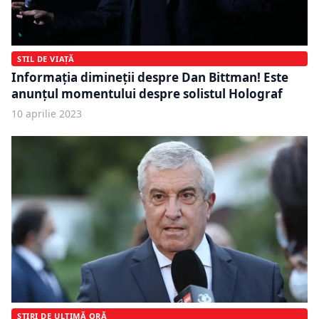
STIL DE VIAȚĂ
Informaţia dimineţii despre Dan Bittman! Este
anunţul momentului despre solistul Holograf
10 aprilie 2023
ȘTIRI DE ULTIMĂ ORĂ