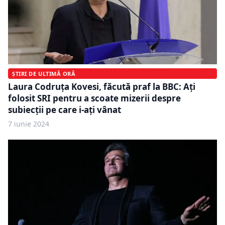
ȘTIRI DE ULTIMĂ ORĂ
Laura Codruța Kovesi, făcută praf la BBC: Ați
folosit SRI pentru a scoate mizerii despre
subiecții pe care i-ați vânat
7 iunie 2024