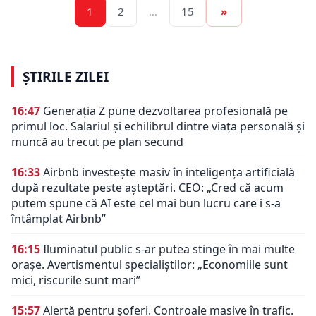
1
2
…
15
»
ȘTIRILE ZILEI
16:47
Generația Z pune dezvoltarea profesională pe
primul loc. Salariul și echilibrul dintre viața personală și
muncă au trecut pe plan secund
16:33
Airbnb investește masiv în inteligența artificială
după rezultate peste așteptări. CEO: „Cred că acum
putem spune că AI este cel mai bun lucru care i s-a
întâmplat Airbnb”
16:15
Iluminatul public s-ar putea stinge în mai multe
orașe. Avertismentul specialiștilor: „Economiile sunt
mici, riscurile sunt mari”
15:57
Alertă pentru șoferi. Controale masive în trafic.