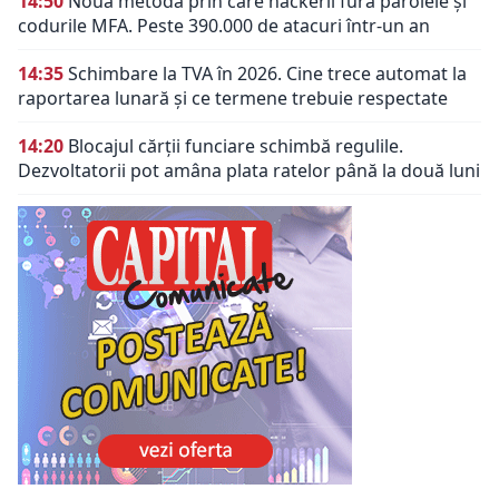
14:50
Noua metodă prin care hackerii fură parolele și
codurile MFA. Peste 390.000 de atacuri într-un an
14:35
Schimbare la TVA în 2026. Cine trece automat la
raportarea lunară și ce termene trebuie respectate
14:20
Blocajul cărții funciare schimbă regulile.
Dezvoltatorii pot amâna plata ratelor până la două luni