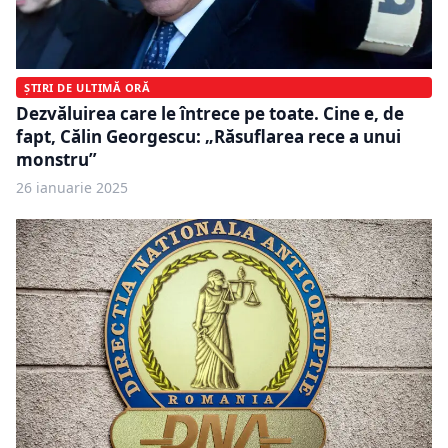
ȘTIRI DE ULTIMĂ ORĂ
Dezvăluirea care le întrece pe toate. Cine e, de
fapt, Călin Georgescu: „Răsuflarea rece a unui
monstru”
26 ianuarie 2025