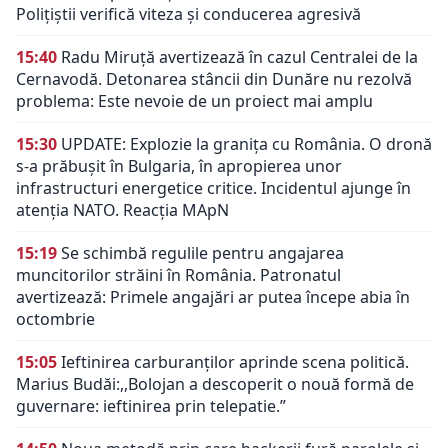
Polițiștii verifică viteza și conducerea agresivă
15:40
Radu Miruță avertizează în cazul Centralei de la
Cernavodă. Detonarea stâncii din Dunăre nu rezolvă
problema: Este nevoie de un proiect mai amplu
15:30
UPDATE: Explozie la granița cu România. O dronă
s-a prăbușit în Bulgaria, în apropierea unor
infrastructuri energetice critice. Incidentul ajunge în
atenția NATO. Reacția MApN
15:19
Se schimbă regulile pentru angajarea
muncitorilor străini în România. Patronatul
avertizează: Primele angajări ar putea începe abia în
octombrie
15:05
Ieftinirea carburanților aprinde scena politică.
Marius Budăi:,,Bolojan a descoperit o nouă formă de
guvernare: ieftinirea prin telepatie.”