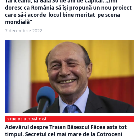
Tăriceanu, la Gala 30 de ani de Capital: „Îmi
doresc ca România să își propună un nou proiect
care să-i acorde locul bine meritat pe scena
mondială”
7 decembrie 2022
ȘTIRI DE ULTIMĂ ORĂ
Adevărul despre Traian Băsescu! Făcea asta tot
timpul. Secretul cel mai mare de la Cotroceni