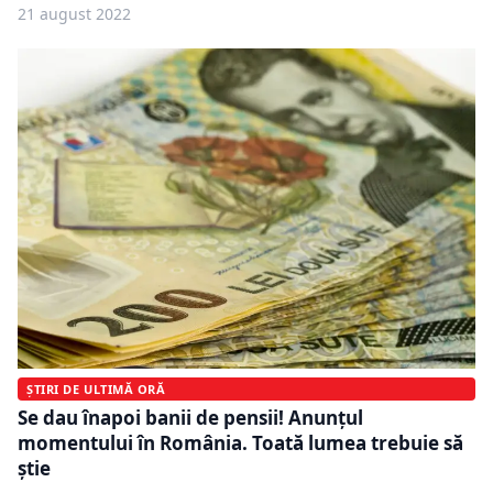
21 august 2022
ȘTIRI DE ULTIMĂ ORĂ
Se dau înapoi banii de pensii! Anunțul
momentului în România. Toată lumea trebuie să
știe