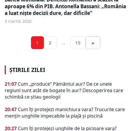
aproape 6% din PIB. Antonella Bassani: „România
a luat nişte decizii dure, dar dificile”
3 martie 2026
1
2
…
15
»
ȘTIRILE ZILEI
21:07
Cum „produce” Pământul aur? De ce unele
regiuni sunt atât de bogate în aur? Descoperirea care
schimbă ce știau geologii
20:47
Cum îți protejezi manichiura vara? Trucurile care
mențin unghiile impecabile la plajă și piscină
20:27
Cum îți protejezi unghiile de la picioare vara?