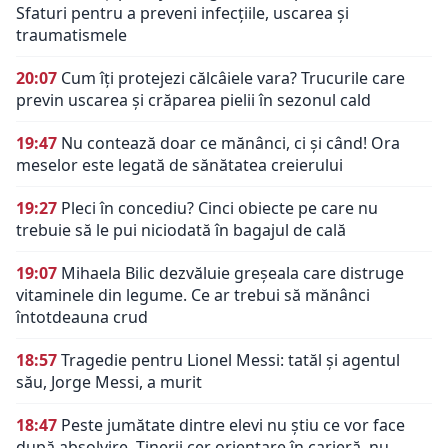
Sfaturi pentru a preveni infecțiile, uscarea și
traumatismele
20:07
Cum îți protejezi călcâiele vara? Trucurile care
previn uscarea și crăparea pielii în sezonul cald
19:47
Nu contează doar ce mănânci, ci și când! Ora
meselor este legată de sănătatea creierului
19:27
Pleci în concediu? Cinci obiecte pe care nu
trebuie să le pui niciodată în bagajul de cală
19:07
Mihaela Bilic dezvăluie greșeala care distruge
vitaminele din legume. Ce ar trebui să mănânci
întotdeauna crud
18:57
Tragedie pentru Lionel Messi: tatăl și agentul
său, Jorge Messi, a murit
18:47
Peste jumătate dintre elevi nu știu ce vor face
după absolvire. Tinerii cer orientare în carieră, nu