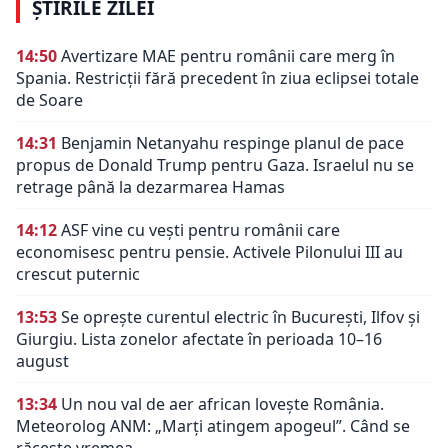
ȘTIRILE ZILEI
14:50
Avertizare MAE pentru românii care merg în
Spania. Restricții fără precedent în ziua eclipsei totale
de Soare
14:31
Benjamin Netanyahu respinge planul de pace
propus de Donald Trump pentru Gaza. Israelul nu se
retrage până la dezarmarea Hamas
14:12
ASF vine cu vești pentru românii care
economisesc pentru pensie. Activele Pilonului III au
crescut puternic
13:53
Se oprește curentul electric în București, Ilfov și
Giurgiu. Lista zonelor afectate în perioada 10–16
august
13:34
Un nou val de aer african lovește România.
Meteorolog ANM: „Marți atingem apogeul”. Când se
răcește vremea