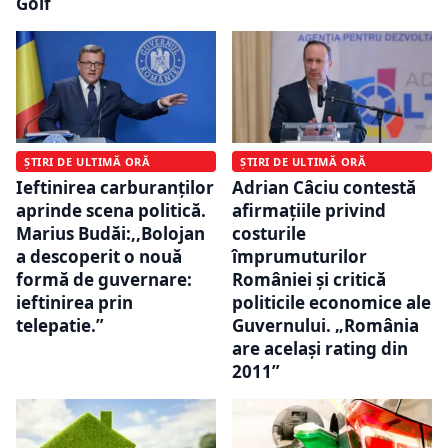
Golf
ȘTIRI DE ULTIMĂ ORĂ
ȘTIRI DE ULTIMĂ ORĂ
Ieftinirea carburanților
Adrian Câciu contestă
aprinde scena politică.
afirmațiile privind
Marius Budăi:,,Bolojan
costurile
a descoperit o nouă
împrumuturilor
formă de guvernare:
României și critică
ieftinirea prin
politicile economice ale
telepatie.”
Guvernului. „România
are același rating din
2011”