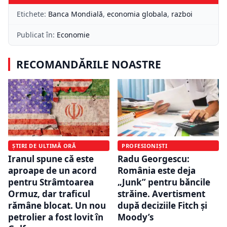
Etichete:
Banca Mondială
,
economia globala
,
razboi
Publicat în:
Economie
RECOMANDĂRILE NOASTRE
ȘTIRI DE ULTIMĂ ORĂ
PROFESIONIȘTI
Iranul spune că este
Radu Georgescu:
aproape de un acord
România este deja
pentru Strâmtoarea
„Junk” pentru băncile
Ormuz, dar traficul
străine. Avertisment
rămâne blocat. Un nou
după deciziile Fitch și
petrolier a fost lovit în
Moody’s