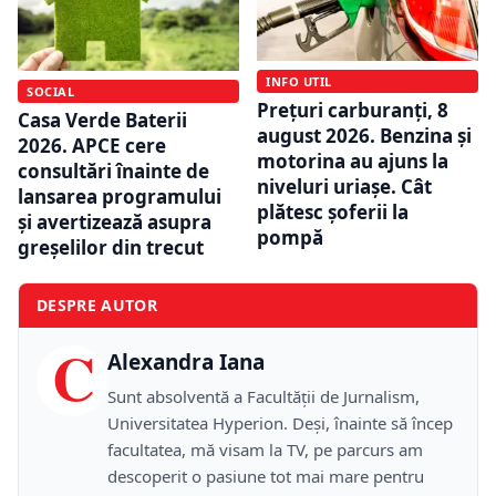
INFO UTIL
SOCIAL
Prețuri carburanți, 8
Casa Verde Baterii
august 2026. Benzina și
2026. APCE cere
motorina au ajuns la
consultări înainte de
niveluri uriașe. Cât
lansarea programului
plătesc șoferii la
și avertizează asupra
pompă
greșelilor din trecut
DESPRE AUTOR
C
Alexandra Iana
Sunt absolventă a Facultății de Jurnalism,
Universitatea Hyperion. Deși, înainte să încep
facultatea, mă visam la TV, pe parcurs am
descoperit o pasiune tot mai mare pentru