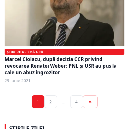
ȘTIRI DE ULTIMĂ ORĂ
Marcel Ciolacu, după decizia CCR privind
revocarea Renatei Weber: PNL și USR au pus la
cale un abuz îngrozitor
29 iunie 2021
1
2
…
4
»
ȘTIRILE ZILEI