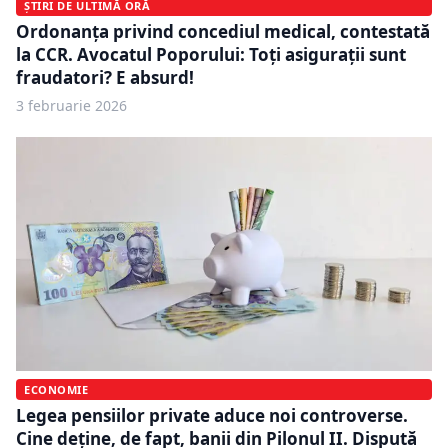
ȘTIRI DE ULTIMĂ ORĂ
Ordonanța privind concediul medical, contestată
la CCR. Avocatul Poporului: Toți asigurații sunt
fraudatori? E absurd!
3 februarie 2026
ECONOMIE
Legea pensiilor private aduce noi controverse.
Cine deține, de fapt, banii din Pilonul II. Dispută