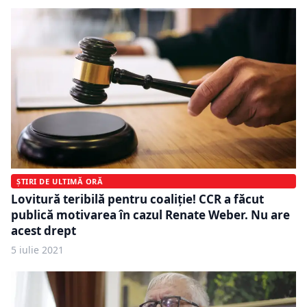
ȘTIRI DE ULTIMĂ ORĂ
Lovitură teribilă pentru coaliţie! CCR a făcut
publică motivarea în cazul Renate Weber. Nu are
acest drept
5 iulie 2021