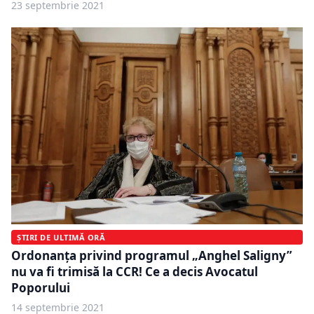
23 septembrie 2021
ȘTIRI DE ULTIMĂ ORĂ
Ordonanța privind programul „Anghel Saligny”
nu va fi trimisă la CCR! Ce a decis Avocatul
Poporului
14 septembrie 2021