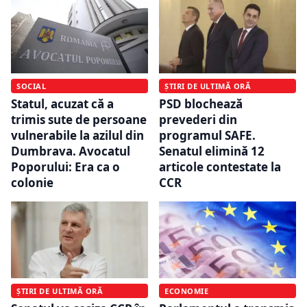
SOCIAL
ȘTIRI DE ULTIMĂ ORĂ
Statul, acuzat că a
PSD blochează
trimis sute de persoane
prevederi din
vulnerabile la azilul din
programul SAFE.
Dumbrava. Avocatul
Senatul elimină 12
Poporului: Era ca o
articole contestate la
colonie
CCR
ȘTIRI DE ULTIMĂ ORĂ
ECONOMIE