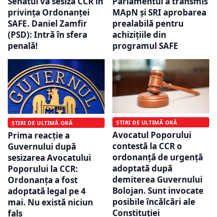
Senatul va sesiza CCR în
Parlamentul a transmis
privinţa Ordonanţei
MApN și SRI aprobarea
SAFE. Daniel Zamfir
prealabilă pentru
(PSD): Intră în sfera
achizițiile din
penală!
programul SAFE
ȘTIRI DE ULTIMĂ ORĂ
ȘTIRI DE ULTIMĂ ORĂ
Avocatul Poporului
Prima reacție a
contestă la CCR o
Guvernului după
ordonanță de urgență
sesizarea Avocatului
adoptată după
Poporului la CCR:
demiterea Guvernului
Ordonanța a fost
Bolojan. Sunt invocate
adoptată legal pe 4
posibile încălcări ale
mai. Nu există niciun
Constituției
fals