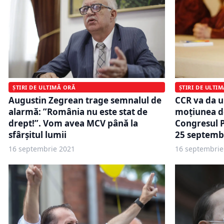
ȘTIRI DE ULTIMĂ ORĂ
ȘTIRI DE ULTI
Augustin Zegrean trage semnalul de
CCR va da u
alarmă: ”România nu este stat de
moțiunea d
drept!”. Vom avea MCV până la
Congresul P
sfârșitul lumii
25 septemb
16 septembrie 2021
16 septembrie