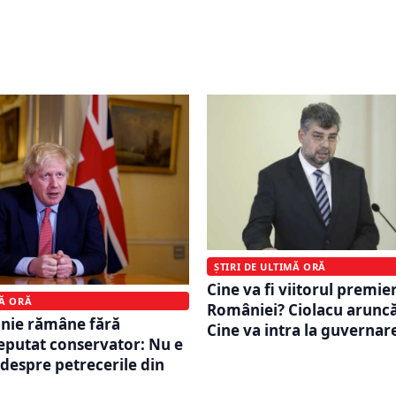
ază Alianța Reformistă,
cenzură în Europa. Preved
 Ilie Bolojan? Din ce
din România. Comparați
 putea fi formată
Germania și Franța
ȘTIRI DE ULTIMĂ ORĂ
Cine va fi viitorul premier
MĂ ORĂ
României? Ciolacu arunc
anie rămâne fără
Cine va intra la guvernar
eputat conservator: Nu e
despre petrecerile din