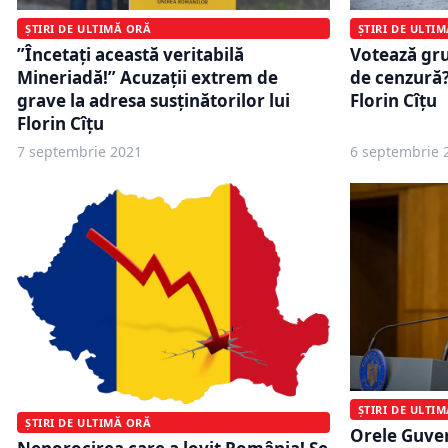
ȘTIRI DE ULTIMĂ ORĂ
ȘTIRI DE ULTI
”Încetați această veritabilă
Votează gr
Mineriadă!” Acuzații extrem de
de cenzură?
grave la adresa susținătorilor lui
Florin Cîțu
Florin Cîțu
7 septembrie 2021
6 septembrie 
ȘTIRI DE ULTI
ȘTIRI DE ULTIMĂ ORĂ
Orele Guve