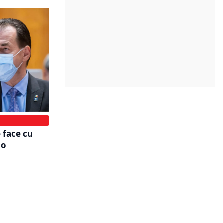
e face cu
 o