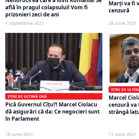
Nenorocirea care a lovit România! Se
Marți va fi
află în pragul colapsului! Vom fi
cenzură
prizonieri zeci de ani
1 septembrie 2021
28 iunie 2021
ȘTIRI DE ULTI
ȘTIRI DE ULTIMĂ ORĂ
Marcel Ciol
Pică Guvernul Cîțu?! Marcel Ciolacu
cenzură va 
dă asigurări că da: Ce negocieri sunt
strângă laț
în Parlament
18 iunie 2021
15 iunie 2021