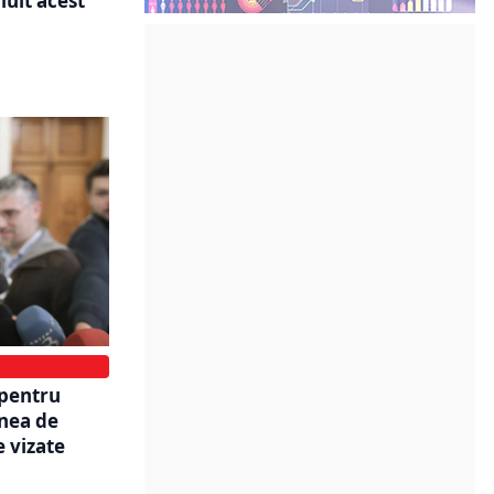
luit acest
 pentru
nea de
 vizate