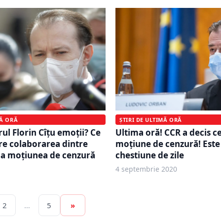
MĂ ORĂ
ȘTIRI DE ULTIMĂ ORĂ
ul Florin Cîțu emoții? Ce
Ultima oră! CCR a decis c
e colaborarea dintre
moțiune de cenzură! Este
la moțiunea de cenzură
chestiune de zile
4 septembrie 2020
2
…
5
»