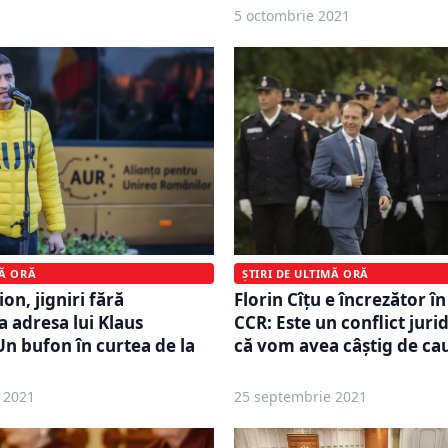
5 octombrie 2021
MĂ ORĂ
ȘTIRI DE ULTIMĂ ORĂ
on, jigniri fără
Florin Cîțu e încrezător în
a adresa lui Klaus
CCR: Este un conflict juri
Un bufon în curtea de la
că vom avea câştig de ca
 2021
25 septembrie 2021