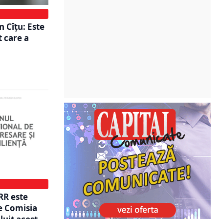
n Cîţu: Este
 care a
RR este
e Comisia