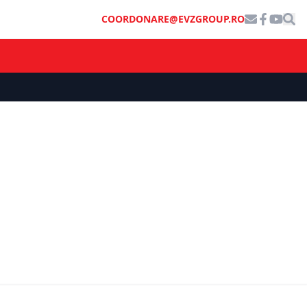
COORDONARE@EVZGROUP.RO
ȘTIRI DE ULTIMĂ ORĂ
nea de