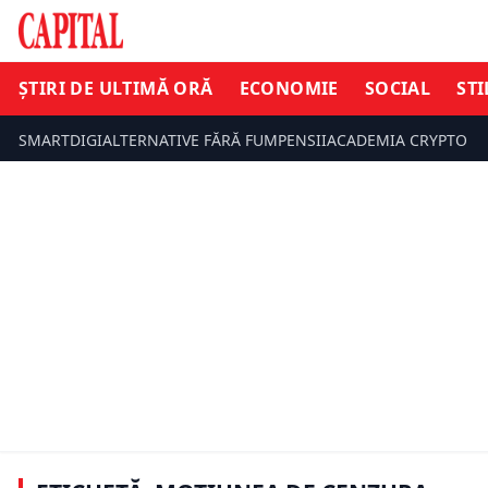
ȘTIRI DE ULTIMĂ ORĂ
ECONOMIE
SOCIAL
STI
SMARTDIGI
ALTERNATIVE FĂRĂ FUM
PENSII
ACADEMIA CRYPTO
ECONOMIE
ȘTIRI DE UL
S&P avertizează asupra României.