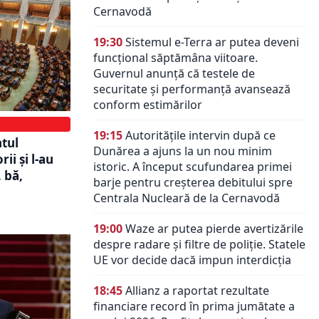
Cernavodă
19:30
Sistemul e-Terra ar putea deveni
funcțional săptămâna viitoare.
Guvernul anunță că testele de
securitate și performanță avansează
conform estimărilor
19:15
Autoritățile intervin după ce
ntul
Dunărea a ajuns la un nou minim
ii și l-au
istoric. A început scufundarea primei
, bă,
barje pentru creșterea debitului spre
Centrala Nucleară de la Cernavodă
19:00
Waze ar putea pierde avertizările
despre radare și filtre de poliție. Statele
UE vor decide dacă impun interdicția
18:45
Allianz a raportat rezultate
financiare record în prima jumătate a