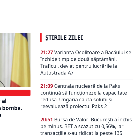
erile legii
Bolojan deschide frontul
e cu
transparenței și impune reguli
stricte în companiile de stat
ȘTIRILE ZILEI
21:27
Varianta Ocolitoare a Bacăului se
închide timp de două săptămâni.
Traficul, deviat pentru lucrările la
Autostrada A7
21:09
Centrala nucleară de la Paks
continuă să funcționeze la capacitate
redusă. Ungaria caută soluții și
 al
reevaluează proiectul Paks 2
ă bomba.
e
20:51
Bursa de Valori București a închis
pe minus. BET a scăzut cu 0,56%, iar
tranzacțiile s-au ridicat la peste 135