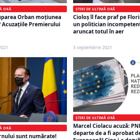
MĂ ORĂ
ȘTIRI DE ULTIMĂ ORĂ
uparea Orban moțiunea
Cioloș îl face praf pe Flori
 Acuzațiile Premierului
un politician incompetent
aruncat totul în aer
2021
3 septembrie 2021
ȘTIRI DE ULTIMĂ ORĂ
Marcel Ciolacu acuză: PN
MĂ ORĂ
departe de a fi aprobat d
rnului sunt numărate!