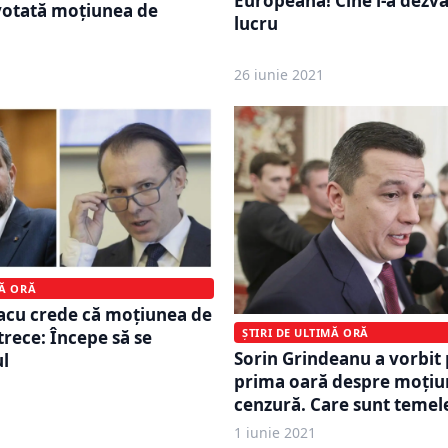
Europeană! Cine i-a dezvă
 votată moțiunea de
lucru
26 iunie 2021
MĂ ORĂ
acu crede că moțiunea de
ȘTIRI DE ULTIMĂ ORĂ
trece: Începe să se
Sorin Grindeanu a vorbit
ul
prima oară despre moțiu
cenzură. Care sunt temele
1 iunie 2021