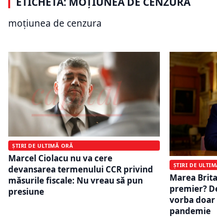
ETICHETĂ: MOȚIUNEA DE CENZURA
Haosul politic de la București pune
Se conture
presiune pe deficit și pe bugetul din
condusă de
moțiunea de cenzura
2027
partide ar
ȘTIRI DE ULTIMĂ ORĂ
Marcel Ciolacu nu va cere
ȘTIRI DE ULTI
devansarea termenului CCR privind
Marea Brit
măsurile fiscale: Nu vreau să pun
premier? D
presiune
vorba doar 
pandemie