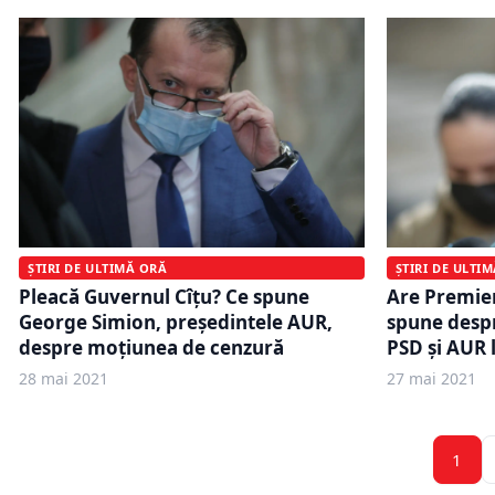
ȘTIRI DE ULTIMĂ ORĂ
ȘTIRI DE ULTI
Pleacă Guvernul Cîțu? Ce spune
Are Premier
George Simion, președintele AUR,
spune despr
despre moțiunea de cenzură
PSD și AUR 
28 mai 2021
27 mai 2021
1