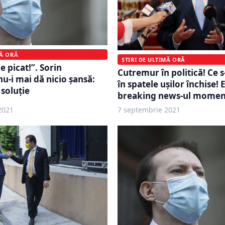
MĂ ORĂ
ȘTIRI DE ULTIMĂ ORĂ
 e picat!”. Sorin
Cutremur în politică! Ce s
u-i mai dă nicio șansă:
în spatele ușilor închise! 
 soluție
breaking news-ul momen
2021
7 septembrie 2021