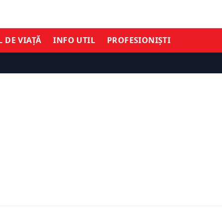
L DE VIAȚĂ
INFO UTIL
PROFESIONIȘTI
SOCIAL
TIMĂ ORĂ
Cum funcționează moțiu