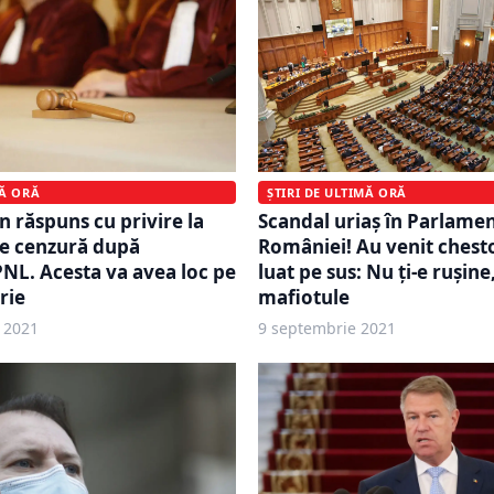
MĂ ORĂ
ȘTIRI DE ULTIMĂ ORĂ
n răspuns cu privire la
Scandal uriaș în Parlame
e cenzură după
României! Au venit chestor
NL. Acesta va avea loc pe
luat pe sus: Nu ți-e rușine
rie
mafiotule
 2021
9 septembrie 2021