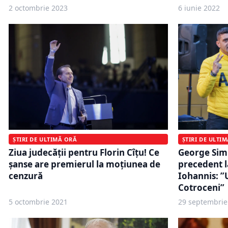
2 octombrie 2023
6 iunie 2022
ȘTIRI DE ULTIMĂ ORĂ
ȘTIRI DE ULTI
Ziua judecăţii pentru Florin Cîţu! Ce
George Simi
şanse are premierul la moţiunea de
precedent l
cenzură
Iohannis: ”
Cotroceni”
5 octombrie 2021
29 septembrie