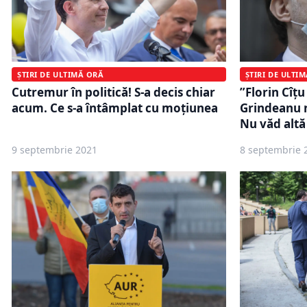
ȘTIRI DE ULTIMĂ ORĂ
ȘTIRI DE ULTI
Cutremur în politică! S-a decis chiar
”Florin Cîțu
acum. Ce s-a întâmplat cu moţiunea
Grindeanu n
Nu văd altă
9 septembrie 2021
8 septembrie 