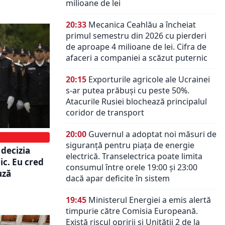
milioane de lei
20:33
Mecanica Ceahlău a încheiat
primul semestru din 2026 cu pierderi
de aproape 4 milioane de lei. Cifra de
afaceri a companiei a scăzut puternic
20:15
Exporturile agricole ale Ucrainei
s-ar putea prăbuși cu peste 50%.
Atacurile Rusiei blochează principalul
coridor de transport
20:00
Guvernul a adoptat noi măsuri de
siguranță pentru piața de energie
 decizia
electrică. Transelectrica poate limita
dic. Eu cred
consumul între orele 19:00 și 23:00
uză
dacă apar deficite în sistem
19:45
Ministerul Energiei a emis alertă
timpurie către Comisia Europeană.
Există riscul opririi și Unității 2 de la