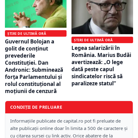
ȘTIRI DE ULTIMĂ ORĂ
ȘTIRI DE ULTIMĂ ORĂ
Guvernul Bolojan a
Legea salarizării în
golit de conținut
România. Marius Budăi
prevederile
avertizează: „O lege
Constituției. Dan
dată peste capul
Andronic: Subminează
sindicatelor riscă să
forța Parlamentului și
paralizeze statul”
rolul constituțional al
moțiunii de cenzură
CONDIȚII DE PRELUARE
Informațiile publicate de capital.ro pot fi preluate de
alte publicații online doar în limita a 500 de caractere și
cu citarea sursei cu link activ. Orice abatere de la