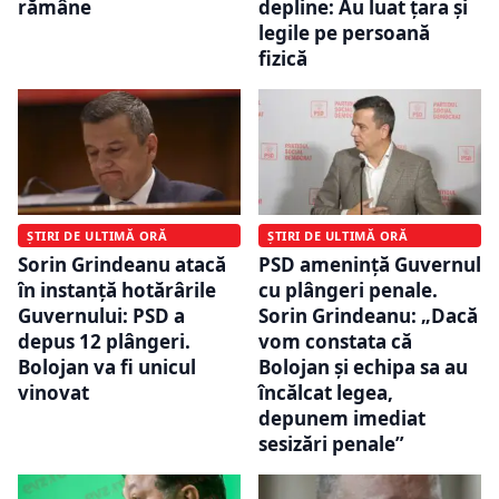
rămâne
depline: Au luat ţara şi
legile pe persoană
fizică
ȘTIRI DE ULTIMĂ ORĂ
ȘTIRI DE ULTIMĂ ORĂ
Sorin Grindeanu atacă
PSD amenință Guvernul
în instanță hotărârile
cu plângeri penale.
Guvernului: PSD a
Sorin Grindeanu: „Dacă
depus 12 plângeri.
vom constata că
Bolojan va fi unicul
Bolojan și echipa sa au
vinovat
încălcat legea,
depunem imediat
sesizări penale”