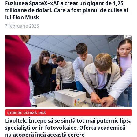
Fuziunea SpaceX–xAI a creat un gigant de 1,25
trilioane de dolari. Care a fost planul de culise al
lui Elon Musk
7 februarie 2026
ȘTIRI DE ULTIMĂ ORĂ
Livoltek: Începe să se simtă tot mai puternic lipsa
specialiștilor în fotovoltaice. Oferta academică
nu acoperă încă această cerere