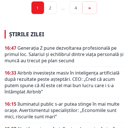
1
2
…
4
»
ȘTIRILE ZILEI
16:47
Generația Z pune dezvoltarea profesională pe
primul loc. Salariul și echilibrul dintre viața personală și
muncă au trecut pe plan secund
16:33
Airbnb investește masiv în inteligența artificială
după rezultate peste așteptări. CEO: „Cred că acum
putem spune că AI este cel mai bun lucru care i s-a
întâmplat Airbnb”
16:15
Iluminatul public s-ar putea stinge în mai multe
orașe. Avertismentul specialiștilor: „Economiile sunt
mici, riscurile sunt mari”