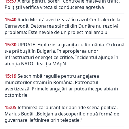
15:57
Alertă pentru șoferi. Controale masive în trafic.
Polițiștii verifică viteza și conducerea agresivă
15:40
Radu Miruță avertizează în cazul Centralei de la
Cernavodă. Detonarea stâncii din Dunăre nu rezolvă
problema: Este nevoie de un proiect mai amplu
15:30
UPDATE: Explozie la granița cu România. O dronă
s-a prăbușit în Bulgaria, în apropierea unor
infrastructuri energetice critice. Incidentul ajunge în
atenția NATO. Reacția MApN
15:19
Se schimbă regulile pentru angajarea
muncitorilor străini în România. Patronatul
avertizează: Primele angajări ar putea începe abia în
octombrie
15:05
Ieftinirea carburanților aprinde scena politică.
Marius Budăi:,,Bolojan a descoperit o nouă formă de
guvernare: ieftinirea prin telepatie.”