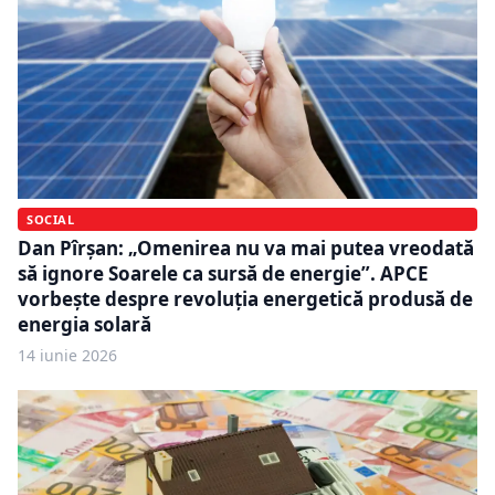
SOCIAL
Dan Pîrșan: „Omenirea nu va mai putea vreodată
să ignore Soarele ca sursă de energie”. APCE
vorbește despre revoluția energetică produsă de
energia solară
14 iunie 2026