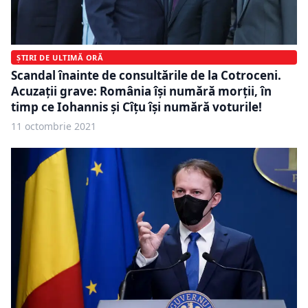
ȘTIRI DE ULTIMĂ ORĂ
Scandal înainte de consultările de la Cotroceni.
Acuzații grave: România își numără morții, în
timp ce Iohannis și Cîțu își numără voturile!
11 octombrie 2021