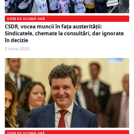
ȘTIRI DE ULTIMĂ ORĂ
CSDR, vocea muncii în fața austerității:
Sindicatele, chemate la consultări, dar ignorate
în decizie
5 iunie 2025
ȘTIRI DE ULTIMĂ ORĂ