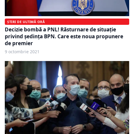
ȘTIRI DE ULTIMĂ ORĂ
Decizie bombă a PNL! Răsturnare de situație
privind ședința BPN. Care este noua propunere
de premier
9 octombrie 2021