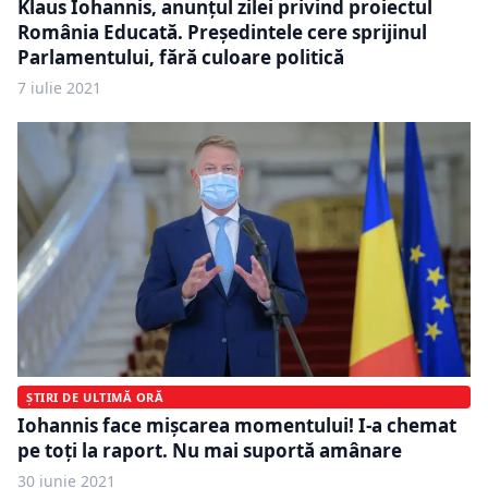
Klaus Iohannis, anunțul zilei privind proiectul
România Educată. Președintele cere sprijinul
Parlamentului, fără culoare politică
7 iulie 2021
ȘTIRI DE ULTIMĂ ORĂ
Iohannis face mișcarea momentului! I-a chemat
pe toți la raport. Nu mai suportă amânare
30 iunie 2021