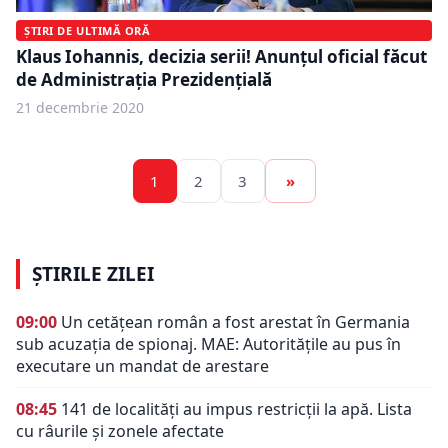
ȘTIRI DE ULTIMĂ ORĂ
Klaus Iohannis, decizia serii! Anunțul oficial făcut
de Administrația Prezidențială
21 decembrie 2020
1
2
3
»
ȘTIRILE ZILEI
09:00
Un cetățean român a fost arestat în Germania
sub acuzația de spionaj. MAE: Autorităţile au pus în
executare un mandat de arestare
08:45
141 de localități au impus restricții la apă. Lista
cu râurile și zonele afectate