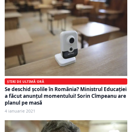
ȘTIRI DE ULTIMĂ ORĂ
Se deschid şcolile în România? Ministrul Educaţiei
a făcut anunţul momentului! Sorin Cîmpeanu are
planul pe masă
4 ianuarie 2021