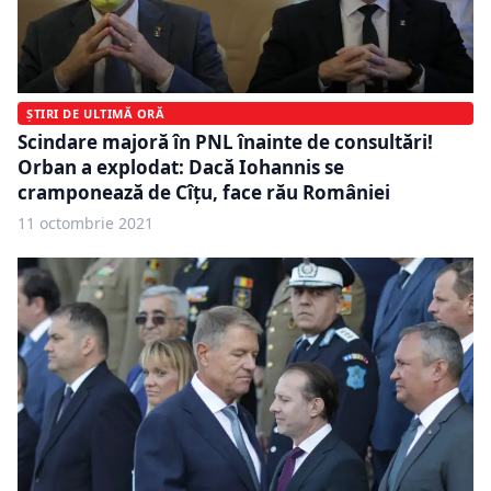
ȘTIRI DE ULTIMĂ ORĂ
Scindare majoră în PNL înainte de consultări!
Orban a explodat: Dacă Iohannis se
cramponează de Cîțu, face rău României
11 octombrie 2021