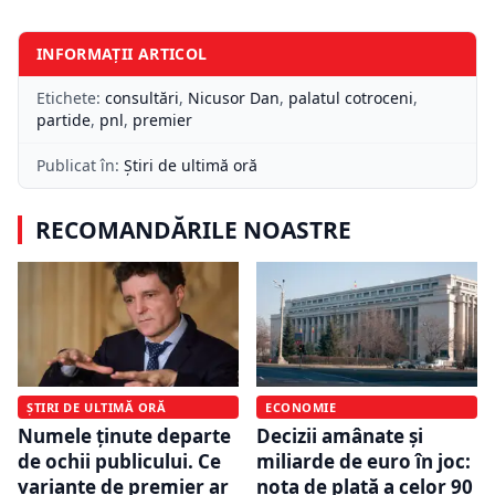
INFORMAȚII ARTICOL
Etichete:
consultări
,
Nicusor Dan
,
palatul cotroceni
,
partide
,
pnl
,
premier
Publicat în:
Știri de ultimă oră
RECOMANDĂRILE NOASTRE
ȘTIRI DE ULTIMĂ ORĂ
ECONOMIE
Numele ținute departe
Decizii amânate și
de ochii publicului. Ce
miliarde de euro în joc:
variante de premier ar
nota de plată a celor 90