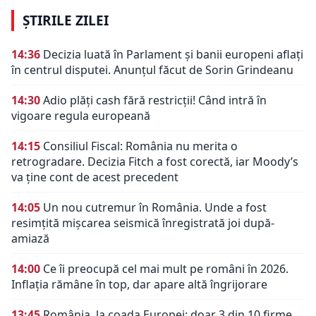
ȘTIRILE ZILEI
14:36
Decizia luată în Parlament și banii europeni aflați
în centrul disputei. Anunțul făcut de Sorin Grindeanu
14:30
Adio plăți cash fără restricții! Când intră în
vigoare regula europeană
14:15
Consiliul Fiscal: România nu merita o
retrogradare. Decizia Fitch a fost corectă, iar Moody’s
va ține cont de acest precedent
14:05
Un nou cutremur în România. Unde a fost
resimțită mișcarea seismică înregistrată joi după-
amiază
14:00
Ce îi preocupă cel mai mult pe români în 2026.
Inflația rămâne în top, dar apare altă îngrijorare
13:45
România, la coada Europei: doar 3 din 10 firme