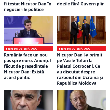
fi testat Nicușor Dan în
de zile fără Guvern plin
negocierile politice
ȘTIRI DE ULTIMĂ ORĂ
ȘTIRI DE ULTIMĂ ORĂ
România face un nou
Nicușor Dan l-a primit
pas spre euro. Anunțul
pe Vasile Tofan la
făcut de președintele
Palatul Cotroceni. Ce
Nicușor Dan: Există
au discutat despre
acord politic
războiul din Ucraina și
Republica Moldova