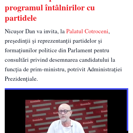
programul întâlnirilor cu
partidele
Nicușor Dan va invita, la
Palatul Cotroceni
,
președinții și reprezentanții partidelor și
formațiunilor politice din Parlament pentru
consultări privind desemnarea candidatului la
funcția de prim-ministru, potrivit Administrației
Prezidențiale.