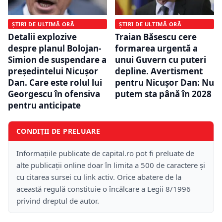
ȘTIRI DE ULTIMĂ ORĂ
ȘTIRI DE ULTIMĂ ORĂ
Detalii explozive
Traian Băsescu cere
despre planul Bolojan-
formarea urgentă a
Simion de suspendare a
unui Guvern cu puteri
președintelui Nicușor
depline. Avertisment
Dan. Care este rolul lui
pentru Nicușor Dan: Nu
Georgescu în ofensiva
putem sta până în 2028
pentru anticipate
CONDIȚII DE PRELUARE
Informațiile publicate de capital.ro pot fi preluate de
alte publicații online doar în limita a 500 de caractere și
cu citarea sursei cu link activ. Orice abatere de la
această regulă constituie o încălcare a Legii 8/1996
privind dreptul de autor.