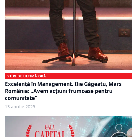
ȘTIRI DE ULTIMĂ ORĂ
Excelență în Management. Ilie Găgeatu, Mars
România: „Avem acțiuni frumoase pentru
comunitate”
13 aprilie 2025