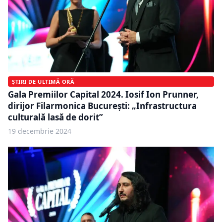
ȘTIRI DE ULTIMĂ ORĂ
Gala Premiilor Capital 2024. Iosif Ion Prunner,
dirijor Filarmonica București: „Infrastructura
culturală lasă de dorit”
19 decembrie 2024