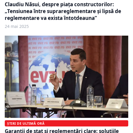
Claudiu Năsui, despre piața constructorilor:
„Tensiunea între suprareglementare și lipsă de
reglementare va exista întotdeauna”
24 mai 2025
ȘTIRI DE ULTIMĂ ORĂ
Garanții de stat și reglementări clare: soluțiile