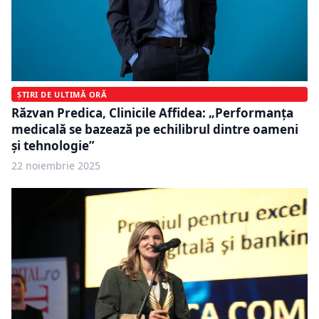
ȘTIRI DE ULTIMĂ ORĂ
Răzvan Predica, Clinicile Affidea: „Performanța
medicală se bazează pe echilibrul dintre oameni
și tehnologie”
22 noiembrie 2025