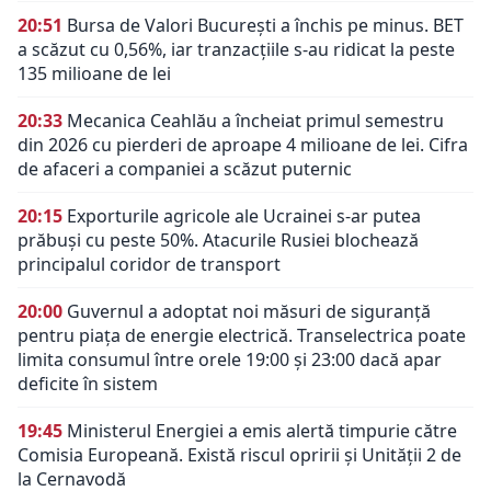
20:51
Bursa de Valori București a închis pe minus. BET
a scăzut cu 0,56%, iar tranzacțiile s-au ridicat la peste
135 milioane de lei
20:33
Mecanica Ceahlău a încheiat primul semestru
din 2026 cu pierderi de aproape 4 milioane de lei. Cifra
de afaceri a companiei a scăzut puternic
20:15
Exporturile agricole ale Ucrainei s-ar putea
prăbuși cu peste 50%. Atacurile Rusiei blochează
principalul coridor de transport
20:00
Guvernul a adoptat noi măsuri de siguranță
pentru piața de energie electrică. Transelectrica poate
limita consumul între orele 19:00 și 23:00 dacă apar
deficite în sistem
19:45
Ministerul Energiei a emis alertă timpurie către
Comisia Europeană. Există riscul opririi și Unității 2 de
la Cernavodă