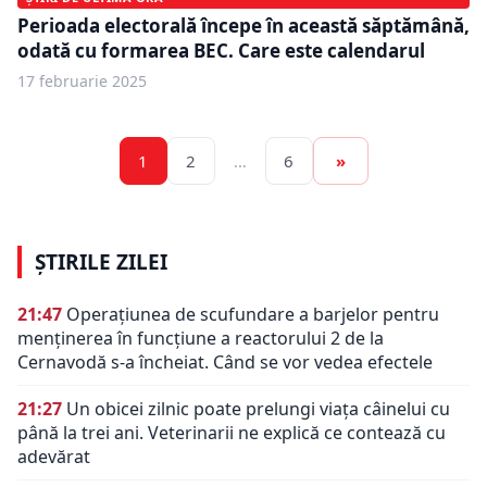
Perioada electorală începe în această săptămână,
odată cu formarea BEC. Care este calendarul
17 februarie 2025
1
2
…
6
»
ȘTIRILE ZILEI
21:47
Operațiunea de scufundare a barjelor pentru
menținerea în funcțiune a reactorului 2 de la
Cernavodă s-a încheiat. Când se vor vedea efectele
21:27
Un obicei zilnic poate prelungi viața câinelui cu
până la trei ani. Veterinarii ne explică ce contează cu
adevărat