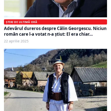
ȘTIRI DE ULTIMĂ ORĂ
Adevărul dureros despre Călin Georgescu. Niciun
român care l-a votat n-a știut: El era chiar…
22 aprilie 2025