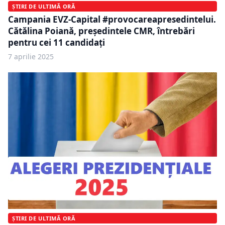
ȘTIRI DE ULTIMĂ ORĂ
Campania EVZ-Capital #provocareapresedintelui.
Cătălina Poiană, președintele CMR, întrebări
pentru cei 11 candidați
7 aprilie 2025
ȘTIRI DE ULTIMĂ ORĂ