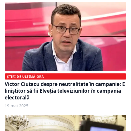
ȘTIRI DE ULTIMĂ ORĂ
Victor Ciutacu despre neutralitate în campanie: E
liniștitor să fii Elveția televiziunilor în campania
electorală
19 mai 2025