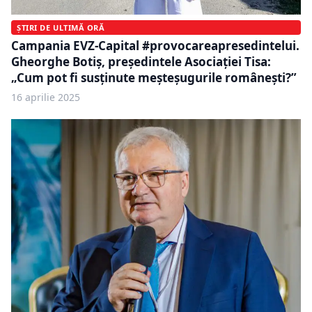
ȘTIRI DE ULTIMĂ ORĂ
Campania EVZ-Capital #provocareapresedintelui.
Gheorghe Botiș, președintele Asociației Tisa:
„Cum pot fi susținute meșteșugurile românești?”
16 aprilie 2025