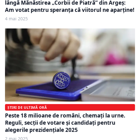
lângă Mănăstirea „Corbii de Piatră” din Argeș:
Am votat pentru speranţa că viitorul ne aparţine!
4 mai 2025
ȘTIRI DE ULTIMĂ ORĂ
Peste 18 milioane de români, chemați la urne.
Reguli, secții de votare și candidați pentru
alegerile prezidențiale 2025
2 mai 2025