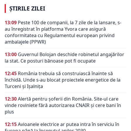
ȘTIRILE ZILEI
13:09
Peste 100 de companii, la 7 zile de la lansare, s-
au înregistrat în platforma Yvora care asigură
conformitatea cu Regulamentul european privind
ambalajele (PPWR)
13:00
Guvernul Bolojan deschide robinetul angajărilor
la stat. Ce posturi bănoase pot fi ocupate
12:45
România trebuia să construiască înainte să
închidă. Unde s-au blocat proiectele energetice de la
Turceni și Ișalnița
12:30
Alertă pentru șoferii din România. Site-ul care
vinde roviniete fără autorizarea CNAIR și cere bani în
plus
12:15
Avioanele electrice ar putea intra în serviciu în
Europa până la începutul anilor 2030