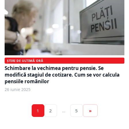
ȘTIRI DE ULTIMĂ ORĂ
Schimbare la vechimea pentru pensie. Se
modifică stagiul de cotizare. Cum se vor calcula
pensiile românilor
26 iunie 2025
1
2
…
5
»