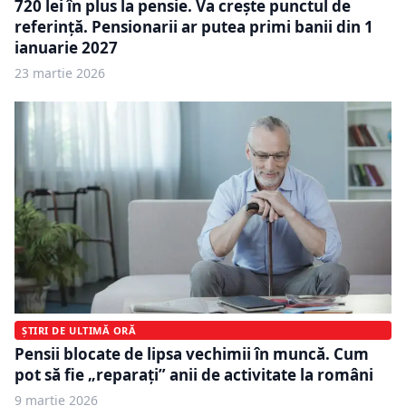
720 lei în plus la pensie. Va crește punctul de
referință. Pensionarii ar putea primi banii din 1
ianuarie 2027
23 martie 2026
ȘTIRI DE ULTIMĂ ORĂ
Pensii blocate de lipsa vechimii în muncă. Cum
pot să fie „reparați” anii de activitate la români
9 martie 2026