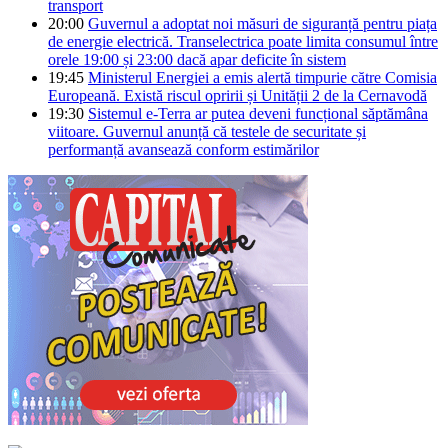
transport
20:00
Guvernul a adoptat noi măsuri de siguranță pentru piața
de energie electrică. Transelectrica poate limita consumul între
orele 19:00 și 23:00 dacă apar deficite în sistem
19:45
Ministerul Energiei a emis alertă timpurie către Comisia
Europeană. Există riscul opririi și Unității 2 de la Cernavodă
19:30
Sistemul e-Terra ar putea deveni funcțional săptămâna
viitoare. Guvernul anunță că testele de securitate și
performanță avansează conform estimărilor