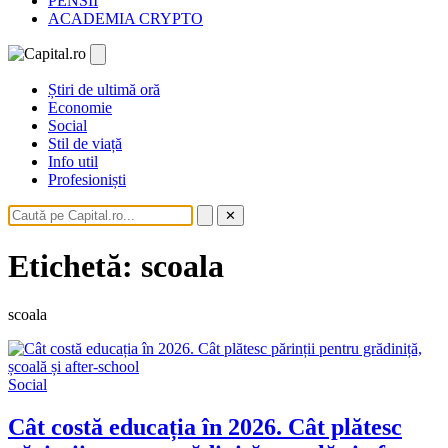
PENSII
ACADEMIA CRYPTO
Știri de ultimă oră
Economie
Social
Stil de viață
Info util
Profesioniști
✕
Etichetă: scoala
scoala
Social
Cât costă educația în 2026. Cât plătesc