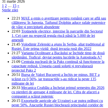
31 martie 2026
1
2
…
15
»
Știrile zilei
22:21
MAE a emis o avertizare pentru românii care se află sau
călătoresc în Japonia. Taifunul Dolphin aduce rafale puternice
de vânt și precipitații abundente
22:03
Trotinetele electrice, interzise în parcurile din Sectorul
1. Cei care nu respectă regula riscă până la 5.000 de lei
amendă
21:45
Volodimir Zelenski a ajuns în Serbia, aliat tradiţional al
Rusiei. Este prima vizită după invazia rusă din 2022
21:27
Varianta Ocolitoare a Bacăului se închide timp de două
săptămâni. Traficul, deviat pentru lucrările la Autostrada A7
21:09
Centrala nucleară de la Paks continuă să funcționeze la
capacitate redusă. Ungaria caută soluții și reevaluează
proiectul Paks 2
20:51
Bursa de Valori București a închis pe minus. BET a
scăzut cu 0,56%, iar tranzacțiile s-au ridicat la peste 135
milioane de lei
20:33
Mecanica Ceahlău a încheiat primul semestru din 2026
cu pierderi de aproape 4 milioane de lei. Cifra de afaceri a
companiei a scăzut puternic
20:15
Exporturile agricole ale Ucrainei s-ar putea prăbuși cu
peste 50%. Atacurile Rusiei blochează principalul coridor de