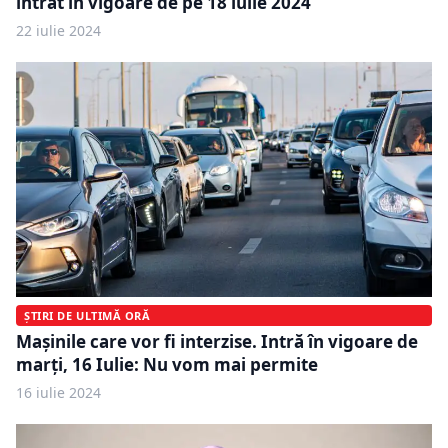
intrat în vigoare de pe 18 iulie 2024
22 iulie 2024
ȘTIRI DE ULTIMĂ ORĂ
Mașinile care vor fi interzise. Intră în vigoare de
marți, 16 Iulie: Nu vom mai permite
16 iulie 2024