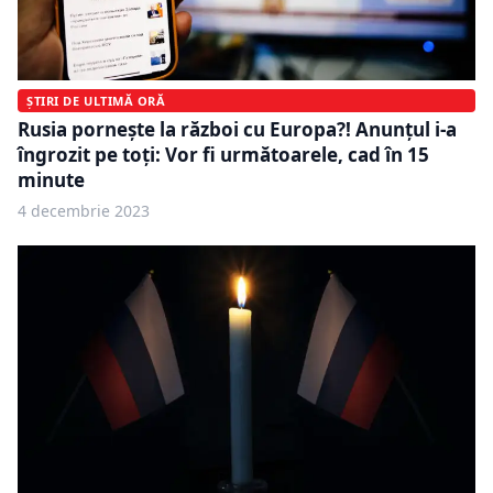
ȘTIRI DE ULTIMĂ ORĂ
Rusia porneşte la război cu Europa?! Anunţul i-a
îngrozit pe toţi: Vor fi următoarele, cad în 15
minute
4 decembrie 2023