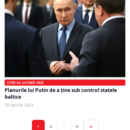
ȘTIRI DE ULTIMĂ ORĂ
Planurile lui Putin de a ține sub control statele
baltice
29 aprilie 2023
1
2
…
4
»