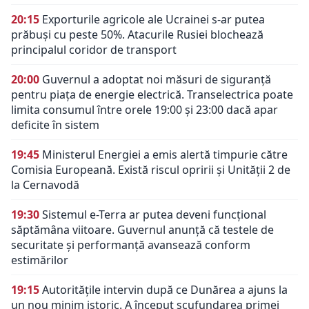
20:15
Exporturile agricole ale Ucrainei s-ar putea
prăbuși cu peste 50%. Atacurile Rusiei blochează
principalul coridor de transport
20:00
Guvernul a adoptat noi măsuri de siguranță
pentru piața de energie electrică. Transelectrica poate
limita consumul între orele 19:00 și 23:00 dacă apar
deficite în sistem
19:45
Ministerul Energiei a emis alertă timpurie către
Comisia Europeană. Există riscul opririi și Unității 2 de
la Cernavodă
19:30
Sistemul e-Terra ar putea deveni funcțional
săptămâna viitoare. Guvernul anunță că testele de
securitate și performanță avansează conform
estimărilor
19:15
Autoritățile intervin după ce Dunărea a ajuns la
un nou minim istoric. A început scufundarea primei