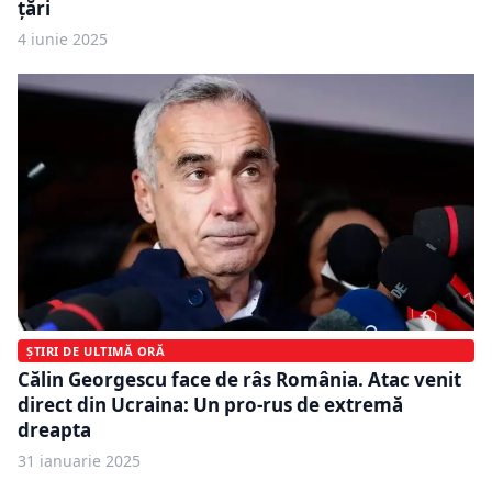
țări
4 iunie 2025
ȘTIRI DE ULTIMĂ ORĂ
Călin Georgescu face de râs România. Atac venit
direct din Ucraina: Un pro-rus de extremă
dreapta
31 ianuarie 2025