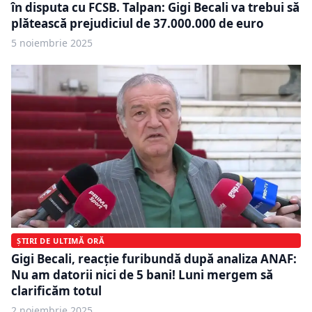
în disputa cu FCSB. Talpan: Gigi Becali va trebui să
plătească prejudiciul de 37.000.000 de euro
5 noiembrie 2025
ȘTIRI DE ULTIMĂ ORĂ
Gigi Becali, reacție furibundă după analiza ANAF:
Nu am datorii nici de 5 bani! Luni mergem să
clarificăm totul
2 noiembrie 2025