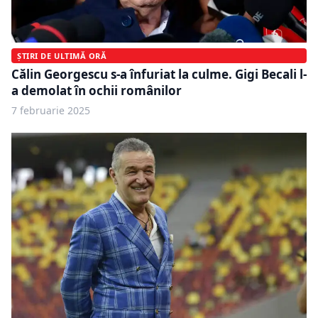
ȘTIRI DE ULTIMĂ ORĂ
Călin Georgescu s-a înfuriat la culme. Gigi Becali l-
a demolat în ochii românilor
7 februarie 2025