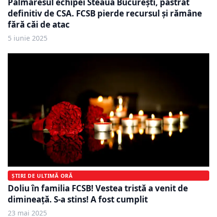
Palmaresul echipei Steaua București, păstrat
definitiv de CSA. FCSB pierde recursul și rămâne
fără căi de atac
5 iunie 2025
ȘTIRI DE ULTIMĂ ORĂ
Doliu în familia FCSB! Vestea tristă a venit de
dimineață. S-a stins! A fost cumplit
23 mai 2025