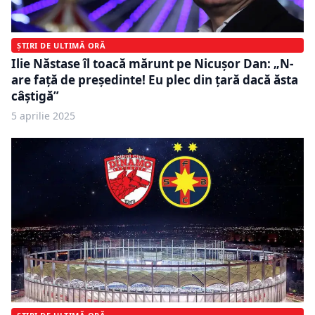
ȘTIRI DE ULTIMĂ ORĂ
Ilie Năstase îl toacă mărunt pe Nicușor Dan: „N-
are față de președinte! Eu plec din țară dacă ăsta
câștigă”
5 aprilie 2025