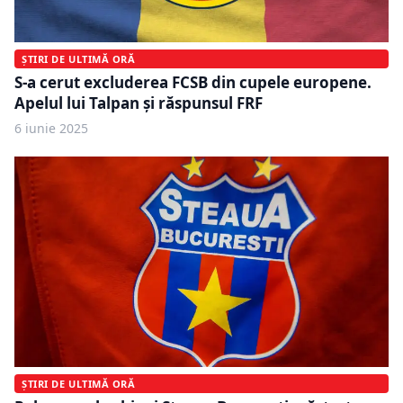
ȘTIRI DE ULTIMĂ ORĂ
S-a cerut excluderea FCSB din cupele europene.
Apelul lui Talpan și răspunsul FRF
6 iunie 2025
ȘTIRI DE ULTIMĂ ORĂ