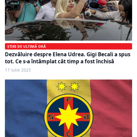
ȘTIRI DE ULTIMĂ ORĂ
Dezvăluire despre Elena Udrea. Gigi Becali a spus
tot. Ce s-a întâmplat cât timp a fost închisă
17 iulie 2025