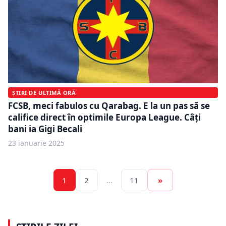
ȘTIRI DE ULTIMĂ ORĂ
FCSB, meci fabulos cu Qarabag. E la un pas să se
califice direct în optimile Europa League. Câți
bani ia Gigi Becali
23 ianuarie 2025
1
2
…
11
»