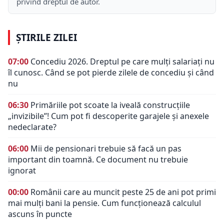
privind dreptul de autor.
ȘTIRILE ZILEI
07:00
Concediu 2026. Dreptul pe care mulți salariați nu
îl cunosc. Când se pot pierde zilele de concediu și când
nu
06:30
Primăriile pot scoate la iveală construcțiile
„invizibile”! Cum pot fi descoperite garajele și anexele
nedeclarate?
06:00
Mii de pensionari trebuie să facă un pas
important din toamnă. Ce document nu trebuie
ignorat
00:00
Românii care au muncit peste 25 de ani pot primi
mai mulți bani la pensie. Cum funcționează calculul
ascuns în puncte