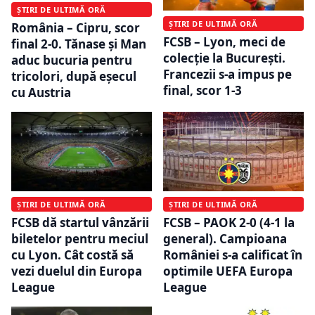
ȘTIRI DE ULTIMĂ ORĂ
ȘTIRI DE ULTIMĂ ORĂ
România – Cipru, scor
FCSB – Lyon, meci de
final 2-0. Tănase și Man
colecție la București.
aduc bucuria pentru
Francezii s-a impus pe
tricolori, după eșecul
final, scor 1-3
cu Austria
ȘTIRI DE ULTIMĂ ORĂ
ȘTIRI DE ULTIMĂ ORĂ
FCSB dă startul vânzării
FCSB – PAOK 2-0 (4-1 la
biletelor pentru meciul
general). Campioana
cu Lyon. Cât costă să
României s-a calificat în
vezi duelul din Europa
optimile UEFA Europa
League
League