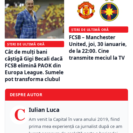
ȘTIRI DE ULTIMĂ ORĂ
FCSB – Manchester
United, joi, 30 ianuarie,
ȘTIRI DE ULTIMĂ ORĂ
de la 22:00. Cine
Cât de mulți bani
transmite meciul la TV
câștigă Gigi Becali dacă
FCSB elimină PAOK din
Europa League. Sumele
pot transforma clubul
DESPRE AUTOR
C
Iulian Luca
Am venit la Capital în vara anului 2019, fiind
prima mea experiență ca jurnalist după ce am