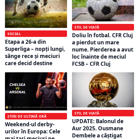
STIL DE VIAȚĂ
SOCIAL
Doliu în fotbal. CFR Cluj
Etapa a 26-a din
a pierdut un mare
Superliga – nopți lungi,
nume. Pierderea a avut
sânge rece și meciuri
loc înainte de meciul
care decid destine
FCSB – CFR Cluj
STIL DE VIAȚĂ
ȘTIRI DE ULTIMĂ ORĂ
UPDATE: Balonul de
Weekend-ul derby-
Aur 2025. Ousmane
urilor în Europa: Cele
Dembele a câştigat
mai tari meciuri pe