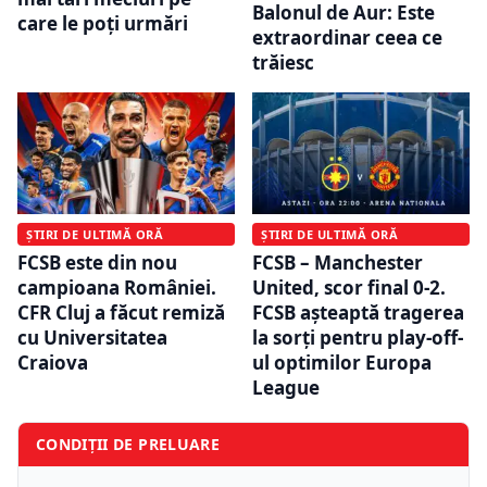
Balonul de Aur: Este
care le poți urmări
extraordinar ceea ce
trăiesc
ȘTIRI DE ULTIMĂ ORĂ
ȘTIRI DE ULTIMĂ ORĂ
FCSB este din nou
FCSB – Manchester
campioana României.
United, scor final 0-2.
CFR Cluj a făcut remiză
FCSB așteaptă tragerea
cu Universitatea
la sorți pentru play-off-
Craiova
ul optimilor Europa
League
CONDIȚII DE PRELUARE