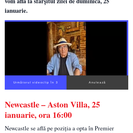
vom afla la sfârșitul zilei de duminică, 25
ianuarie.
Următorul videoclip în 2
Anulează
Newcastle – Aston Villa, 25
ianuarie, ora 16:00
Newcastle se află pe poziția a opta în Premier