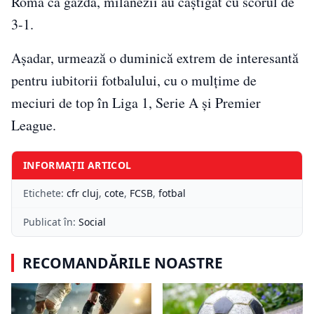
Roma ca gazdă, milanezii au câștigat cu scorul de
3-1.
Așadar, urmează o duminică extrem de interesantă
pentru iubitorii fotbalului, cu o mulțime de
meciuri de top în Liga 1, Serie A și Premier
League.
INFORMAȚII ARTICOL
Etichete:
cfr cluj
,
cote
,
FCSB
,
fotbal
Publicat în:
Social
RECOMANDĂRILE NOASTRE