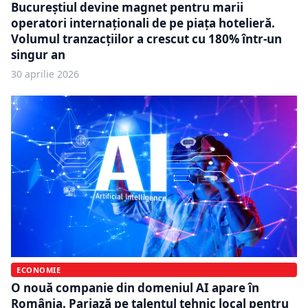
Bucureștiul devine magnet pentru marii
operatori internaționali de pe piața hotelieră.
Volumul tranzacțiilor a crescut cu 180% într-un
singur an
30 aprilie 2026
ECONOMIE
O nouă companie din domeniul AI apare în
România. Pariază pe talentul tehnic local pentru