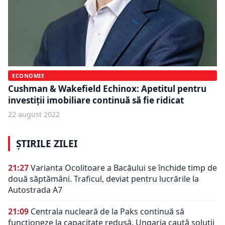
ECONOMIE
Cushman & Wakefield Echinox: Apetitul pentru
investiții imobiliare continuă să fie ridicat
22 august 2022
ȘTIRILE ZILEI
21:27
Varianta Ocolitoare a Bacăului se închide timp de
două săptămâni. Traficul, deviat pentru lucrările la
Autostrada A7
21:09
Centrala nucleară de la Paks continuă să
funcționeze la capacitate redusă. Ungaria caută soluții