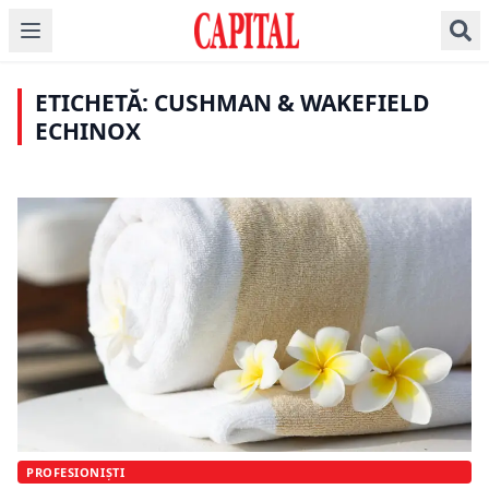
Cushman & Wakefield
Piața industrială și
Piața industrială și
ECONOMIE
Echinox: Piața de
logistică în T1 2026:
logistică din România
investiții imobiliare
Piața de birouri din
Cerere în scădere
accelerează: cererea
din România a revenit
București dă semne de
ușoară, stocul se
de spații a crescut cu
pe creștere, în ciuda
ETICHETĂ: CUSHMAN & WAKEFIELD
revenire, susținută de
îndreptă spre la 8,5
11% în primul
unui început de an
creșterea tranzacțiilor
milioane mp la final
ECHINOX
semestru din 2026
mai lent
pre-lease
de an
PROFESIONIȘTI