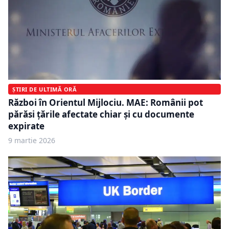
ȘTIRI DE ULTIMĂ ORĂ
Război în Orientul Mijlociu. MAE: Românii pot
părăsi țările afectate chiar și cu documente
expirate
9 martie 2026