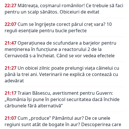
22:27
Mătreața, coșmarul românilor! Ce trebuie să faci
pentru un scalp sănătos. Obiceiuri de evitat
22:07
Cum se îngrijește corect părul creț vara? 10
reguli esențiale pentru bucle perfecte
21:47
Operațiunea de scufundare a barjelor pentru
menținerea în funcțiune a reactorului 2 de la
Cernavodă s-a încheiat. Când se vor vedea efectele
21:27
Un obicei zilnic poate prelungi viața câinelui cu
până la trei ani. Veterinarii ne explică ce contează cu
adevărat
21:17
Traian Băsescu, avertisment pentru Guvern:
„România își pune în pericol securitatea dacă închide
cărbunele fără alternativă”
21:07
Cum „produce” Pământul aur? De ce unele
regiuni sunt atât de bogate în aur? Descoperirea care