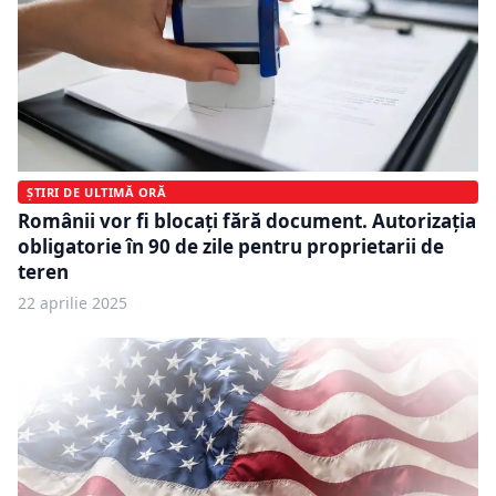
ȘTIRI DE ULTIMĂ ORĂ
Românii vor fi blocați fără document. Autorizația
obligatorie în 90 de zile pentru proprietarii de
teren
22 aprilie 2025