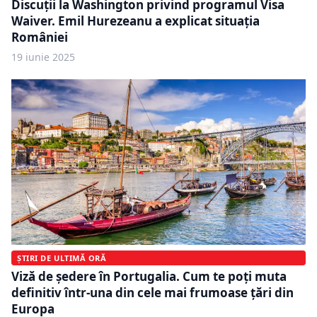
Discuții la Washington privind programul Visa
Waiver. Emil Hurezeanu a explicat situația
României
19 iunie 2025
ȘTIRI DE ULTIMĂ ORĂ
Viză de ședere în Portugalia. Cum te poți muta
definitiv într-una din cele mai frumoase țări din
Europa