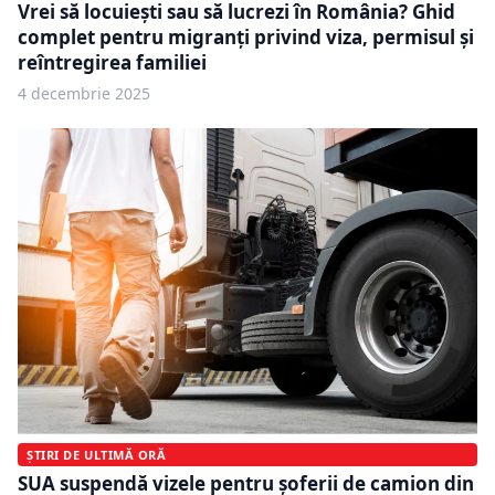
Vrei să locuiești sau să lucrezi în România? Ghid
complet pentru migranți privind viza, permisul și
reîntregirea familiei
4 decembrie 2025
ȘTIRI DE ULTIMĂ ORĂ
SUA suspendă vizele pentru șoferii de camion din