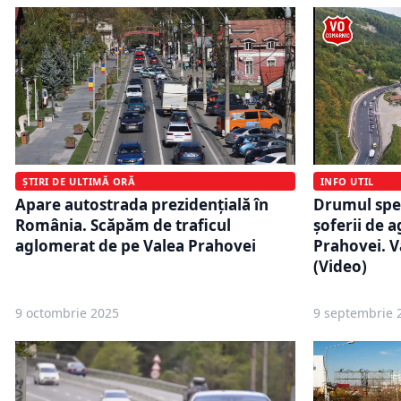
ȘTIRI DE ULTIMĂ ORĂ
INFO UTIL
Apare autostrada prezidențială în
Drumul spe
România. Scăpăm de traficul
șoferii de 
aglomerat de pe Valea Prahovei
Prahovei. Va
(Video)
9 octombrie 2025
9 septembrie 