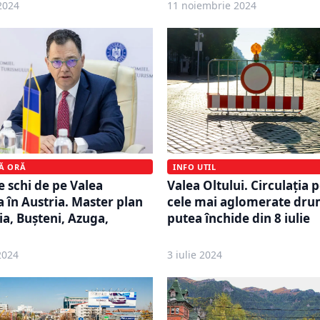
2024
11 noiembrie 2024
MĂ ORĂ
INFO UTIL
e schi de pe Valea
Valea Oltului. Circulația 
a în Austria. Master plan
cele mai aglomerate drum
ia, Buşteni, Azuga,
putea închide din 8 iulie
2024
3 iulie 2024