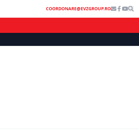
COORDONARE@EVZGROUP.RO
INFO UTIL
Bucurie pentru șoferi. Drumul care