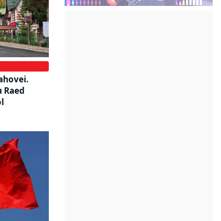
ahovei.
u Raed
l