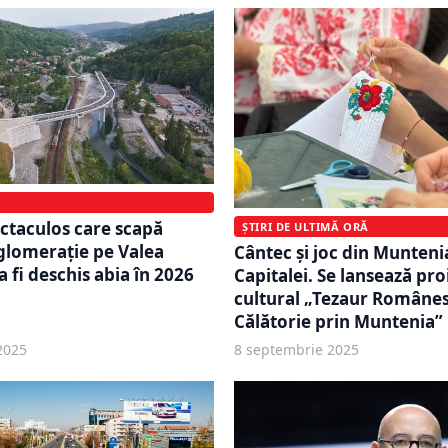
ctaculos care scapă
ȘTIRI DE ULTIMĂ ORĂ
aglomerație pe Valea
Cântec și joc din Munteni
 fi deschis abia în 2026
Capitalei. Se lansează pro
cultural „Tezaur Românes
Călătorie prin Muntenia”
2025
8 septembrie 2025