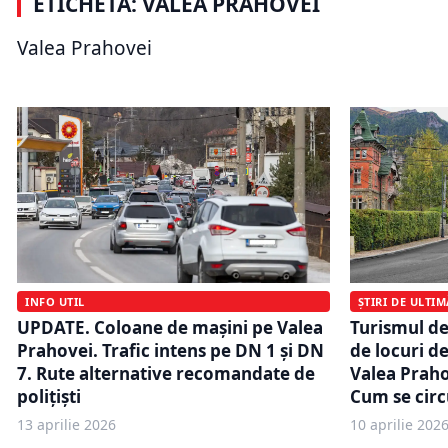
ETICHETĂ: VALEA PRAHOVEI
pe DN1. Circulația este
Veste bună
restricționată din cauza
spre Valea 
Valea Prahovei
inundațiilor din Prahova
pe DN1 au 
INFO UTIL
ȘTIRI DE ULTI
UPDATE. Coloane de mașini pe Valea
Turismul de 
Prahovei. Trafic intens pe DN 1 și DN
de locuri d
7. Rute alternative recomandate de
Valea Praho
polițiști
Cum se circ
13 aprilie 2026
10 aprilie 202