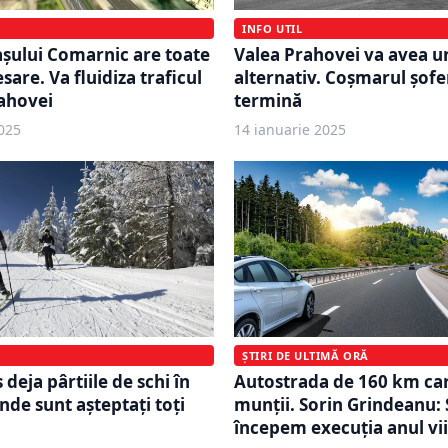
INFO UTIL
şului Comarnic are toate
Valea Prahovei va avea 
sare. Va fluidiza traficul
alternativ. Coșmarul șofer
ahovei
termină
025
14 ianuarie 2025
ȘTIRI DE ULTIMĂ ORĂ
Autostrada de 160 km car
 deja pârtiile de schi în
munții. Sorin Grindeanu: 
de sunt așteptați toți
începem execuția anul vi