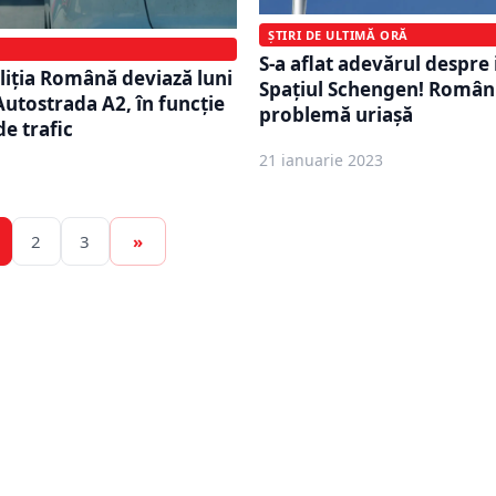
ȘTIRI DE ULTIMĂ ORĂ
S-a aflat adevărul despre 
liţia Română deviază luni
Spațiul Schengen! Români
Autostrada A2, în funcţie
problemă uriașă
de trafic
21 ianuarie 2023
2
3
»