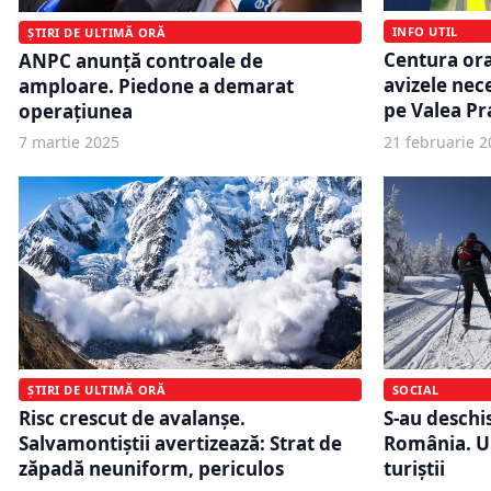
INFO UTIL
ȘTIRI DE ULTIMĂ ORĂ
Centura ora
ANPC anunță controale de
avizele nece
amploare. Piedone a demarat
pe Valea Pr
operațiunea
7 martie 2025
21 februarie 2
ȘTIRI DE ULTIMĂ ORĂ
SOCIAL
Risc crescut de avalanșe.
S-au deschis
Salvamontiștii avertizează: Strat de
România. Un
zăpadă neuniform, periculos
turiștii