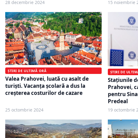
28 decembrie 2024
15 noiembrie 
ȘTIRI DE ULTIMĂ ORĂ
ȘTIRI DE ULTI
Valea Prahovei, luată cu asalt de
Staţiunile d
turiști. Vacanța școlară a dus la
Prahovei, c
creșterea costurilor de cazare
pentru Sina
Predeal
25 octombrie 2024
19 octombrie 