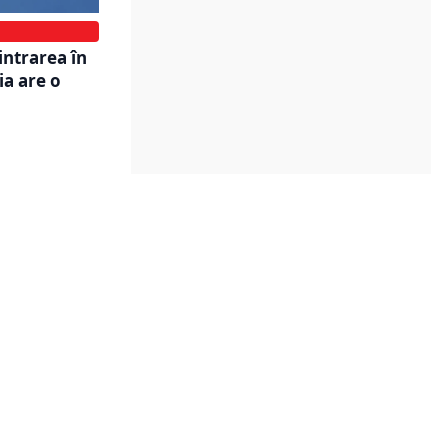
intrarea în
a are o