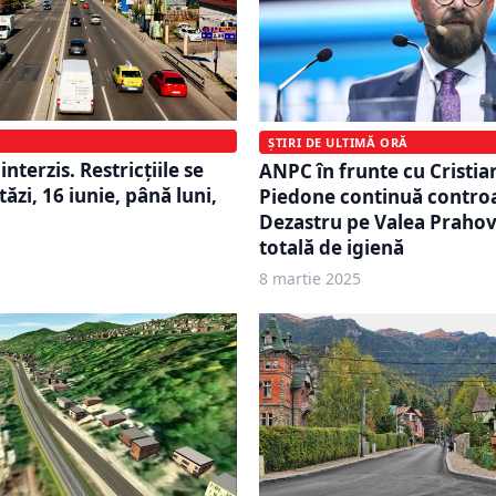
ȘTIRI DE ULTIMĂ ORĂ
interzis. Restricțiile se
ANPC în frunte cu Cristi
tăzi, 16 iunie, până luni,
Piedone continuă controa
Dezastru pe Valea Prahov
totală de igienă
8 martie 2025