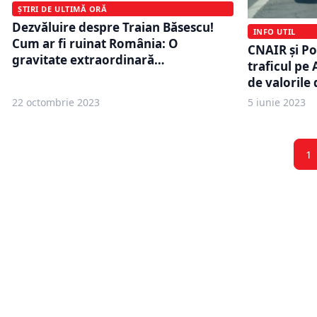
ȘTIRI DE ULTIMĂ ORĂ
Dezvăluire despre Traian Băsescu!
INFO UTIL
Cum ar fi ruinat România: O
CNAIR şi Po
gravitate extraordinară…
traficul pe 
de valorile 
22 octombrie 2023
5 iunie 2023
1