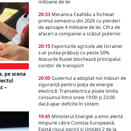
milioane de lei
20:33
Mecanica Ceahlău a încheiat
primul semestru din 2026 cu pierderi
de aproape 4 milioane de lei. Cifra de
afaceri a companiei a scăzut puternic
20:15
Exporturile agricole ale Ucrainei
s-ar putea prăbuși cu peste 50%.
Atacurile Rusiei blochează principalul
coridor de transport
a, pe scena
20:00
Guvernul a adoptat noi măsuri de
iectul
siguranță pentru piața de energie
c –
electrică. Transelectrica poate limita
consumul între orele 19:00 și 23:00
dacă apar deficite în sistem
19:45
Ministerul Energiei a emis alertă
timpurie către Comisia Europeană.
Există riscul opririi și Unității 2 de la