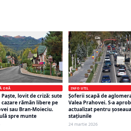
 pentru cei care merg
Trenul fabricat în China, 
Prahovei. Restricțiile de
introdus în circulație. Ce
fost ridicate
face vara aceasta
MĂ ORĂ
INFO UTIL
Paște, lovit de criză: sute
Șoferii scapă de aglomer
e cazare rămân libere pe
Valea Prahovei. S-a aprob
vei sau Bran-Moieciu.
actualizat pentru șoseaua
ulă spre munte
stațiunile
6
24 martie 2026