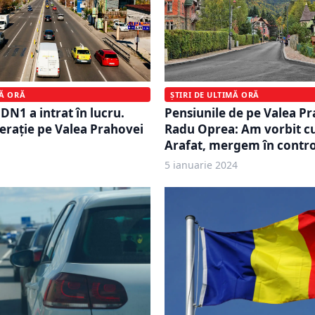
MĂ ORĂ
ȘTIRI DE ULTIMĂ ORĂ
DN1 a intrat în lucru.
Pensiunile de pe Valea Pr
rație pe Valea Prahovei
Radu Oprea: Am vorbit c
Arafat, mergem în contro
5 ianuarie 2024