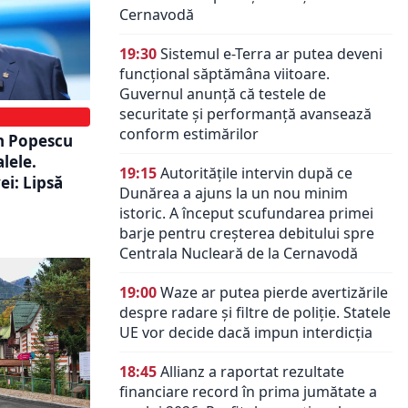
Cernavodă
19:30
Sistemul e-Terra ar putea deveni
funcțional săptămâna viitoare.
Guvernul anunță că testele de
securitate și performanță avansează
conform estimărilor
an Popescu
lele.
19:15
Autoritățile intervin după ce
ei: Lipsă
Dunărea a ajuns la un nou minim
istoric. A început scufundarea primei
barje pentru creșterea debitului spre
Centrala Nucleară de la Cernavodă
19:00
Waze ar putea pierde avertizările
despre radare și filtre de poliție. Statele
UE vor decide dacă impun interdicția
18:45
Allianz a raportat rezultate
financiare record în prima jumătate a