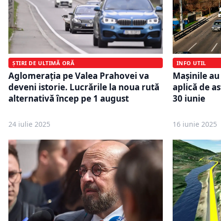
ȘTIRI DE ULTIMĂ ORĂ
INFO UTIL
Aglomerația pe Valea Prahovei va
Mașinile au 
deveni istorie. Lucrările la noua rută
aplică de as
alternativă încep pe 1 august
30 iunie
24 iulie 2025
16 iunie 2025