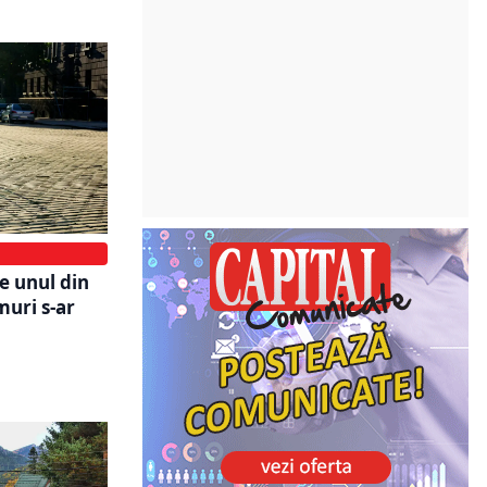
pe unul din
uri s-ar