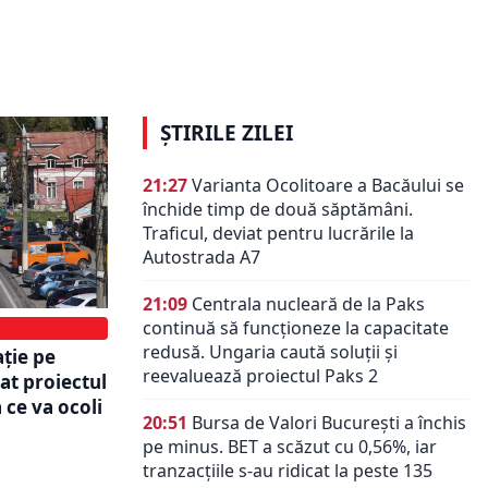
gata de a fi
va elimina din aglomerația de pe
 traseu va
Valea Prahovei e aproape gata
(video)
ȘTIRILE ZILEI
21:27
Varianta Ocolitoare a Bacăului se
închide timp de două săptămâni.
Traficul, deviat pentru lucrările la
Autostrada A7
21:09
Centrala nucleară de la Paks
continuă să funcționeze la capacitate
redusă. Ungaria caută soluții și
ație pe
reevaluează proiectul Paks 2
at proiectul
 ce va ocoli
20:51
Bursa de Valori București a închis
pe minus. BET a scăzut cu 0,56%, iar
tranzacțiile s-au ridicat la peste 135