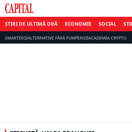
ȘTIRI DE ULTIMĂ ORĂ
ECONOMIE
SOCIAL
STI
SMARTDIGI
ALTERNATIVE FĂRĂ FUM
PENSII
ACADEMIA CRYPTO
ȘTIRI DE ULTIMĂ ORĂ
INFO UTIL
Ploile torențiale blochează traficul