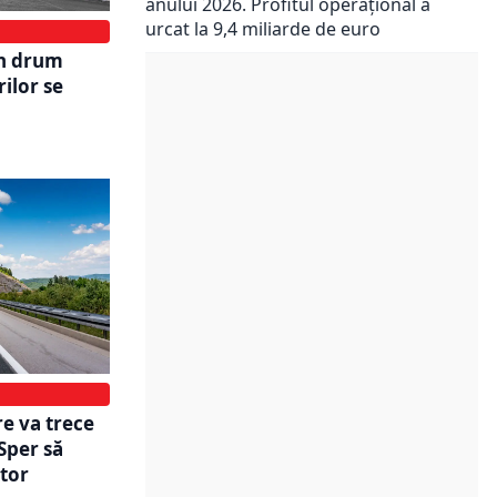
anului 2026. Profitul operațional a
urcat la 9,4 miliarde de euro
un drum
ilor se
e va trece
Sper să
itor