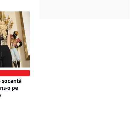
e şocantă
ins-o pe
s