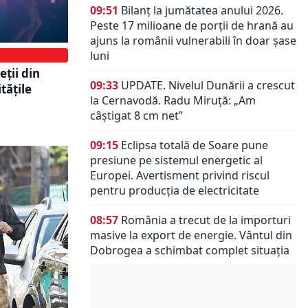
09:51
Bilanț la jumătatea anului 2026.
Peste 17 milioane de porții de hrană au
ajuns la românii vulnerabili în doar șase
luni
eții din
09:33
UPDATE. Nivelul Dunării a crescut
tățile
la Cernavodă. Radu Miruță: „Am
câștigat 8 cm net”
09:15
Eclipsa totală de Soare pune
presiune pe sistemul energetic al
Europei. Avertisment privind riscul
pentru producția de electricitate
08:57
România a trecut de la importuri
masive la export de energie. Vântul din
Dobrogea a schimbat complet situația