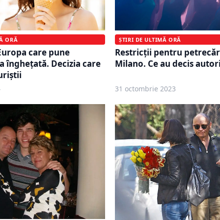
MĂ ORĂ
ȘTIRI DE ULTIMĂ ORĂ
Europa care pune
Restricții pentru petrecăr
la îngheţată. Decizia care
Milano. Ce au decis autori
riștii
4
31 octombrie 2023