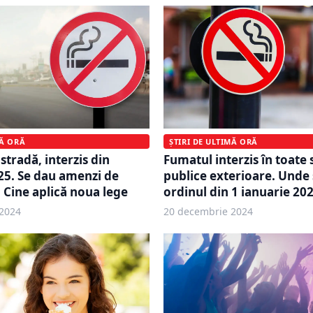
MĂ ORĂ
ȘTIRI DE ULTIMĂ ORĂ
stradă, interzis din
Fumatul interzis în toate 
25. Se dau amenzi de
publice exterioare. Unde 
. Cine aplică noua lege
ordinul din 1 ianuarie 20
2024
20 decembrie 2024