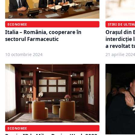
ȘTIRI DE ULTI
ECONOMIE
Orașul din 
Italia – România, cooperare în
interdicţie 
sectorul Farmaceutic
a revoltat tu
10 octombrie 2024
21 aprilie 202
ECONOMIE