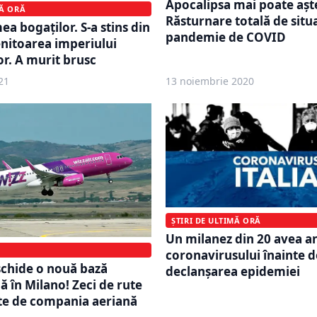
Apocalipsa mai poate așt
MĂ ORĂ
Răsturnare totală de situa
ea bogaților. S-a stins din
pandemie de COVID
nitoarea imperiului
r. A murit brusc
21
13 noiembrie 2020
ȘTIRI DE ULTIMĂ ORĂ
Un milanez din 20 avea an
coronavirusului înainte d
schide o nouă bază
declanșarea epidemiei
ă în Milano! Zeci de rute
te de compania aeriană