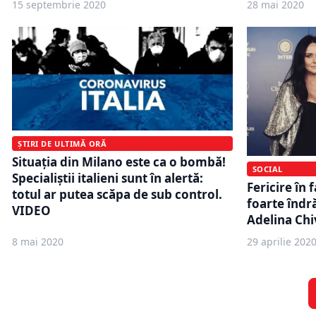
15 septembrie 2020
28 mai 2020
ȘTIRI DE ULTIMĂ ORĂ
Situaţia din Milano este ca o bombă!
SOCIAL
Specialiştii italieni sunt în alertă:
Fericire în 
totul ar putea scăpa de sub control.
foarte îndră
VIDEO
Adelina Chiv
8 mai 2020
29 aprilie 202