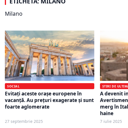
ETICHETĂ: MILANO
segment strategic. Striker mizează
Orașul car
pe trei motorizări și un preț sub
euro pentru
Milano
25.000 de euro
ani pot pri
SOCIAL
ȘTIRI DE ULTI
Evitați aceste orașe europene în
A devenit in
vacanță. Au prețuri exagerate și sunt
Avertismen
foarte aglomerate
merg în Ital
haine
27 septembrie 2025
7 iulie 2025