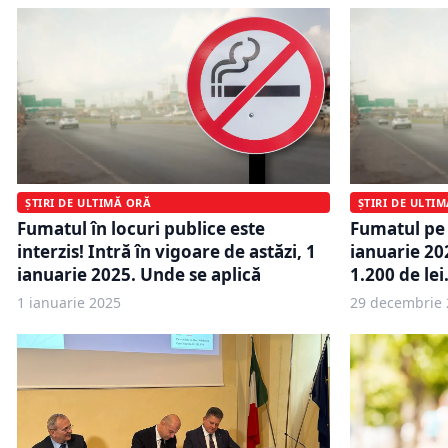
ȘTIRI DE ULTIMĂ ORĂ
ȘTIRI DE ULTI
Fumatul în locuri publice este
Fumatul pe 
interzis! Intră în vigoare de astăzi, 1
ianuarie 20
ianuarie 2025. Unde se aplică
1.200 de lei
1 ianuarie 2025
29 decembrie 