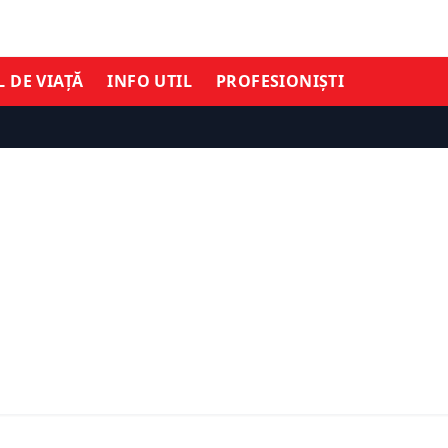
L DE VIAȚĂ
INFO UTIL
PROFESIONIȘTI
ȘTIRI DE ULTIMĂ ORĂ
Restricții în Italia. 4 aer