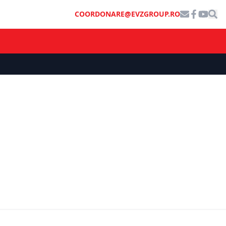
COORDONARE@EVZGROUP.RO
SOCIAL
oporturi din
Revelion cu restricții într-o