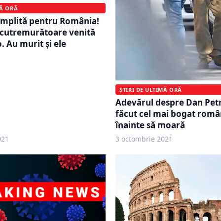
MĂ ORĂ
umplită pentru România!
 cutremurătoare venită
. Au murit și ele
ȘTIRI DE ULTIMĂ ORĂ
Adevărul despre Dan Petr
făcut cel mai bogat româ
înainte să moară
021
3 octombrie 2021