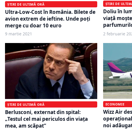
ȘTIRI DE ULTI
ȘTIRI DE ULTIMĂ ORĂ
Doliu în lum
Ultra-Low-Cost în România. Bilete de
viață moște
avion extrem de ieftine. Unde poți
parfumurilo
merge cu doar 10 euro
9 martie 2021
2 februarie 20
ECONOMIE
ȘTIRI DE ULTIMĂ ORĂ
Wizz Air de
Berlusconi, externat din spital:
operațional
„Testul cel mai periculos din viața
noi adăuga
mea, am scăpat”