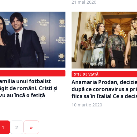
21 mai 2020
STIL DE VIAȚĂ
familia unui fotbalist
Anamaria Prodan, decizi
git de români. Cristi și
după ce coronavirus a pr
u au încă o fetiță
fiica sa în Italia! Ce a deci
0
10 martie 2020
1
2
»