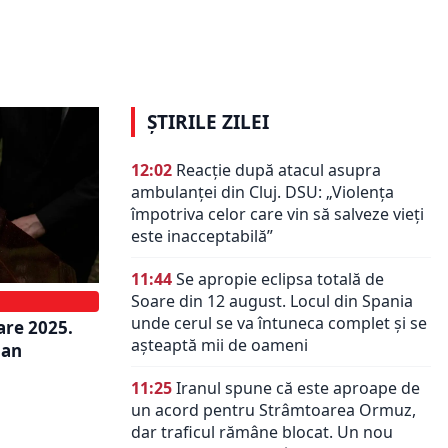
ficient
destinație celebră din Italia. Acces
ă la
limitat, plus interdicții totale la
alcool și artificii
ȘTIRILE ZILEI
12:02
Reacție după atacul asupra
ambulanței din Cluj. DSU: „Violența
împotriva celor care vin să salveze vieți
este inacceptabilă”
11:44
Se apropie eclipsa totală de
Soare din 12 august. Locul din Spania
unde cerul se va întuneca complet și se
are 2025.
așteaptă mii de oameni
 an
11:25
Iranul spune că este aproape de
un acord pentru Strâmtoarea Ormuz,
dar traficul rămâne blocat. Un nou