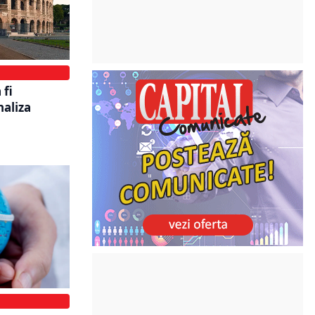
 fi
naliza