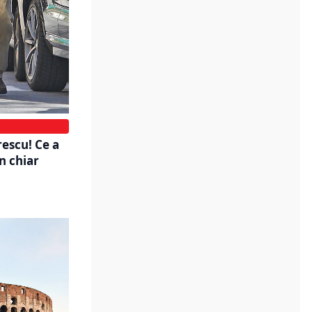
escu! Ce a
n chiar