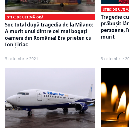
ȘTIRI DE ULTI
Tragedie cu
ȘTIRI DE ULTIMĂ ORĂ
prăbușit lâ
Șoc total după tragedia de la Milano:
persoane, în
A murit unul dintre cei mai bogați
murit
oameni din România! Era prieten cu
Ion Țiriac
3 octombrie 2021
3 octombrie 2