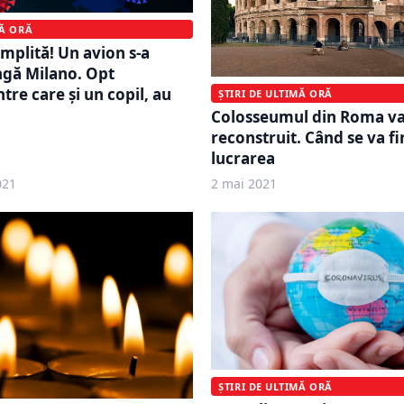
MĂ ORĂ
mplită! Un avion s-a
ngă Milano. Opt
tre care și un copil, au
ȘTIRI DE ULTIMĂ ORĂ
Colosseumul din Roma va
reconstruit. Când se va fi
lucrarea
021
2 mai 2021
ȘTIRI DE ULTIMĂ ORĂ