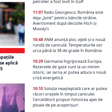
petrolier a fost lovit în Golf
11:07
Radu Georgescu: România este
deja „Junk” pentru băncile străine.
Avertisment după deciziile Fitch și
Moody’s
10:48
ANM anunță ploi, vijelii și o nouă
rundă de caniculă. Temperaturile vor
urca până la 38 de grade în România
spațiile
10:29
Germania îngrijorează Europa.
se aplică
Rezervele de gaze sunt la un minim
25
istoric, iar iarna ar putea aduce o nouă
criză energetică
10:10
Soluția neașteptată care ar putea
răcori orașele în timpul caniculei.
Cercetătorii propun folosirea apei de
ploaie de pe acoperișuri