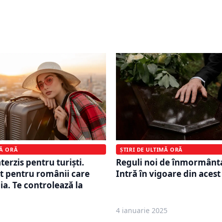
e dă până la 2.400 de
nordul țării nu mai au su
 chirie. Tinerii sub 35 de
combustibil. S-a pus limit
mi banii direct în cont
alimentarea avioanelor
MĂ ORĂ
ȘTIRI DE ULTIMĂ ORĂ
terzis pentru turiști.
Reguli noi de înmormânt
t pentru românii care
Intră în vigoare din acest
ia. Te controlează la
4 ianuarie 2025