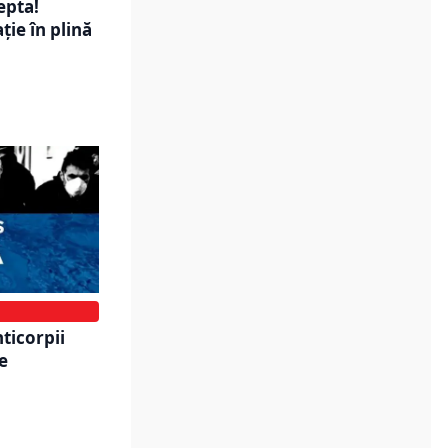
epta!
ție în plină
ticorpii
e