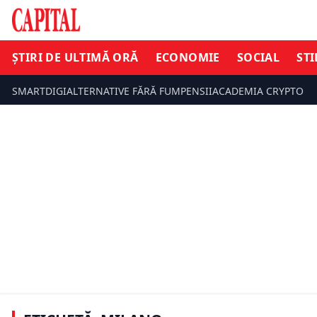
ȘTIRI DE ULTIMĂ ORĂ
ECONOMIE
SOCIAL
STI
SMARTDIGI
ALTERNATIVE FĂRĂ FUM
PENSII
ACADEMIA CRYPTO
ȘTIRI DE ULTIMĂ ORĂ
SOCIAL
Dacia intră cu un nou model într-un