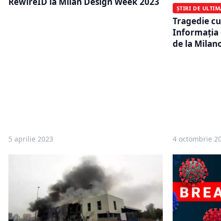
RewireID la Milan Design Week 2023
ȘTIRI DE ULTI
Tragedie c
Informația
de la Milano
5 aprilie 2023
4 octombrie 2