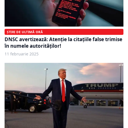
ȘTIRI DE ULTIMĂ ORĂ
DNSC avertizează: Atenție la citațiile false trimise
în numele autorităților!
11 februarie 2025