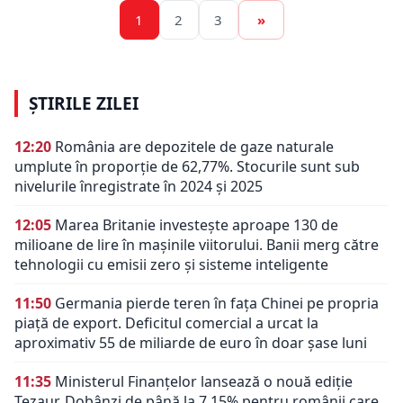
1
2
3
»
ȘTIRILE ZILEI
12:20
România are depozitele de gaze naturale
umplute în proporție de 62,77%. Stocurile sunt sub
nivelurile înregistrate în 2024 și 2025
12:05
Marea Britanie investește aproape 130 de
milioane de lire în mașinile viitorului. Banii merg către
tehnologii cu emisii zero și sisteme inteligente
11:50
Germania pierde teren în fața Chinei pe propria
piață de export. Deficitul comercial a urcat la
aproximativ 55 de miliarde de euro în doar șase luni
11:35
Ministerul Finanțelor lansează o nouă ediție
Tezaur. Dobânzi de până la 7,15% pentru românii care