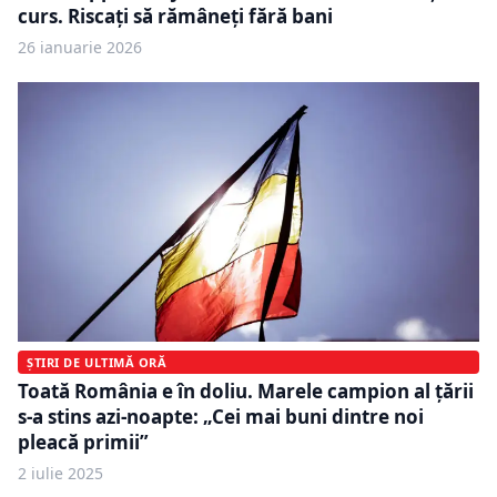
curs. Riscați să rămâneți fără bani
26 ianuarie 2026
ȘTIRI DE ULTIMĂ ORĂ
Toată România e în doliu. Marele campion al țării
s-a stins azi-noapte: „Cei mai buni dintre noi
pleacă primii”
2 iulie 2025