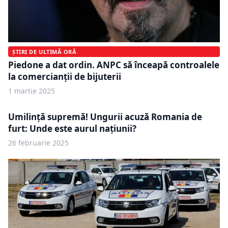
ȘTIRI DE ULTIMĂ ORĂ
Piedone a dat ordin. ANPC să înceapă controalele
la comercianţii de bijuterii
1 martie 2025
Umilință supremă! Ungurii acuză Romania de
furt: Unde este aurul națiunii?
26 februarie 2025