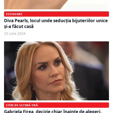
ECONOMIE
Diva Pearls, locul unde seducția bijuteriilor unice
și-a făcut casă
25 iulie 2024
ȘTIRI DE ULTIMĂ ORĂ
Gabriela Firea, decizie chiar înainte de alegeri.