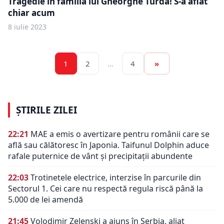
Tragedie în familia lui Gheorghe Turda! S-a aflat
chiar acum
8 iulie 2023
1
2
…
4
»
ȘTIRILE ZILEI
22:21
MAE a emis o avertizare pentru românii care se
află sau călătoresc în Japonia. Taifunul Dolphin aduce
rafale puternice de vânt și precipitații abundente
22:03
Trotinetele electrice, interzise în parcurile din
Sectorul 1. Cei care nu respectă regula riscă până la
5.000 de lei amendă
21:45
Volodimir Zelenski a ajuns în Serbia, aliat