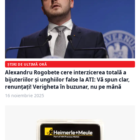
ȘTIRI DE ULTIMĂ ORĂ
Alexandru Rogobete cere interzicerea totală a
bijuteriilor și unghiilor false la ATI: Vă spun clar,
renunțați! Verigheta în buzunar, nu pe mână
16 noiembrie 2025