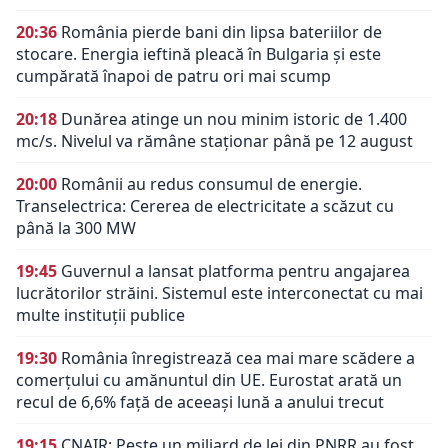
20:36
România pierde bani din lipsa bateriilor de
stocare. Energia ieftină pleacă în Bulgaria și este
cumpărată înapoi de patru ori mai scump
20:18
Dunărea atinge un nou minim istoric de 1.400
mc/s. Nivelul va rămâne staționar până pe 12 august
20:00
Românii au redus consumul de energie.
Transelectrica: Cererea de electricitate a scăzut cu
până la 300 MW
19:45
Guvernul a lansat platforma pentru angajarea
lucrătorilor străini. Sistemul este interconectat cu mai
multe instituții publice
19:30
România înregistrează cea mai mare scădere a
comerțului cu amănuntul din UE. Eurostat arată un
recul de 6,6% față de aceeași lună a anului trecut
19:15
CNAIR: Peste un miliard de lei din PNRR au fost