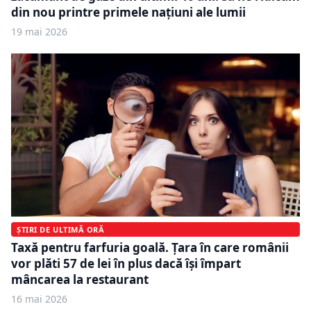
din nou printre primele națiuni ale lumii
19 mai 2026
ȘTIRI DE ULTIMĂ ORĂ
Taxă pentru farfuria goală. Țara în care românii
vor plăti 57 de lei în plus dacă își împart
mâncarea la restaurant
16 mai 2026