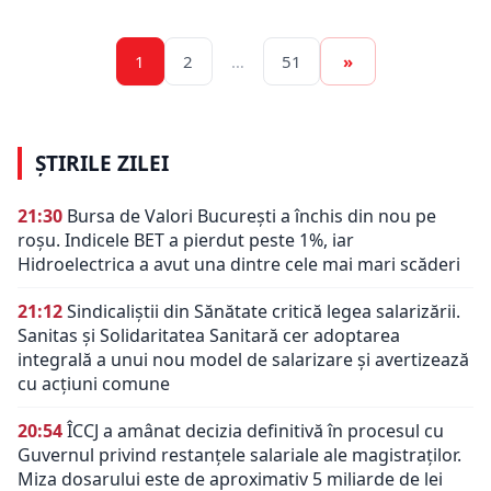
1
2
…
51
»
ȘTIRILE ZILEI
21:30
Bursa de Valori București a închis din nou pe
roșu. Indicele BET a pierdut peste 1%, iar
Hidroelectrica a avut una dintre cele mai mari scăderi
21:12
Sindicaliștii din Sănătate critică legea salarizării.
Sanitas și Solidaritatea Sanitară cer adoptarea
integrală a unui nou model de salarizare și avertizează
cu acțiuni comune
20:54
ÎCCJ a amânat decizia definitivă în procesul cu
Guvernul privind restanțele salariale ale magistraților.
Miza dosarului este de aproximativ 5 miliarde de lei