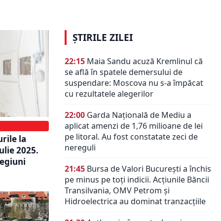
Guvernul Bolojan
ȘTIRILE ZILEI
22:15
Maia Sandu acuză Kremlinul că
se află în spatele demersului de
suspendare: Moscova nu s-a împăcat
cu rezultatele alegerilor
22:00
Garda Națională de Mediu a
aplicat amenzi de 1,76 milioane de lei
pe litoral. Au fost constatate zeci de
rile la
nereguli
ulie 2025.
regiuni
21:45
Bursa de Valori București a închis
pe minus pe toți indicii. Acțiunile Băncii
Transilvania, OMV Petrom și
Hidroelectrica au dominat tranzacțiile