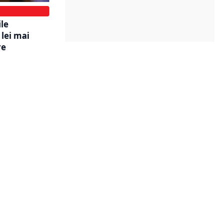
ile
 lei mai
re