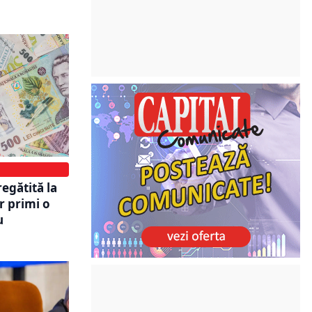
egătită la
r primi o
u