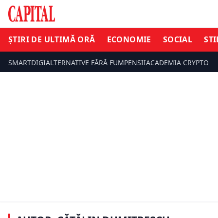
ȘTIRI DE ULTIMĂ ORĂ
ECONOMIE
SOCIAL
STI
SMARTDIGI
ALTERNATIVE FĂRĂ FUM
PENSII
ACADEMIA CRYPTO
ȘTIRI DE ULTIMĂ ORĂ
ECONOMIE
Dana Dobrescu, Mondelez: ”Gustă
Guvernul a
cu atenție” un program de educație
trebuie să 
alimentară pentru tineri. Succes,
stat. Se a