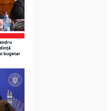
xandru
ndință
lui bugetar