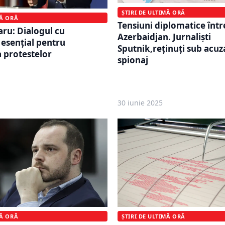
ȘTIRI DE ULTIMĂ ORĂ
MĂ ORĂ
Tensiuni diplomatice între
aru: Dialogul cu
Azerbaidjan. Jurnaliști
 esențial pentru
Sputnik,reținuți sub acuz
 protestelor
spionaj
30 iunie 2025
MĂ ORĂ
ȘTIRI DE ULTIMĂ ORĂ