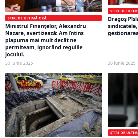
ȘTIRI DE ULTI
Dragoș Pîsl
ȘTIRI DE ULTIMĂ ORĂ
sindicatele,
Ministrul Finanțelor, Alexandru
gestionarea
Nazare, avertizează: Am întins
plapuma mai mult decât ne
permiteam, ignorând regulile
jocului.
30 iunie 2025
30 iunie 2025
ȘTIRI DE ULTI