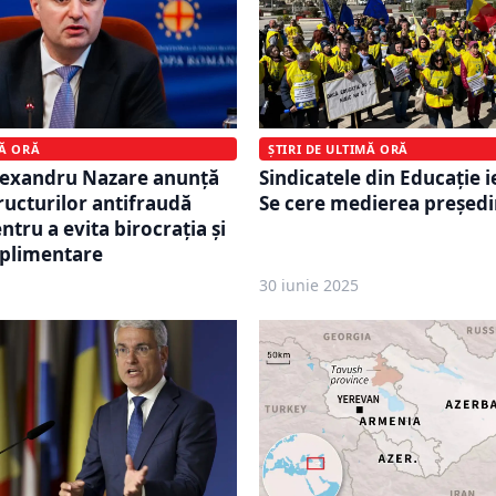
ȘTIRI DE ULTIMĂ ORĂ
MĂ ORĂ
Sindicatele din Educație i
Alexandru Nazare anunță
Se cere medierea președi
ructurilor antifraudă
tru a evita birocrația și
uplimentare
30 iunie 2025