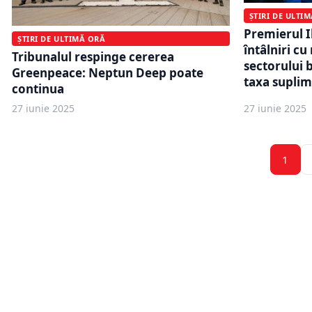
ȘTIRI DE ULTI
Premierul I
ȘTIRI DE ULTIMĂ ORĂ
întâlniri cu
Tribunalul respinge cererea
sectorului 
Greenpeace: Neptun Deep poate
taxa supli
continua
27 iunie 2025
27 iunie 2025
1