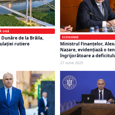
MĂ ORĂ
 Dunăre de la Brăila,
ECONOMIE
ulației rutiere
Ministrul Finanțelor, Ale
Nazare, evidențiază o te
îngrijorătoare a deficitu
27 iunie 2025