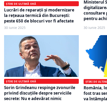
Ministerul 
ȘTIRI DE ULTIMĂ ORĂ
digitalizare
Lucrări de reparații și modernizare
consultare p
la rețeaua termică din București:
pentru achiz
peste 650 de blocuri vor fi afectate
30 iunie 2025
30 iunie 2025
ȘTIRI DE ULTIMĂ ORĂ
ȘTIRI DE ULTI
Sorin Grindeanu respinge zvonurile
România, lo
privind discuțiile despre serviciile
fost tras s
secrete: Nu e adevărat nimic
va întâmpla 