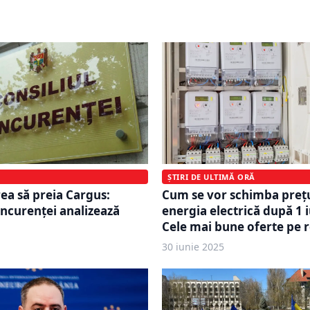
strategice
ȘTIRI DE ULTIMĂ ORĂ
Cum se vor schimba prețu
a să preia Cargus:
energia electrică după 1 i
oncurenței analizează
Cele mai bune oferte pe 
30 iunie 2025