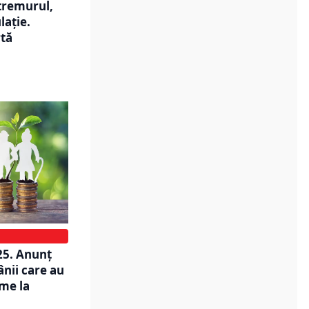
tremurul,
lație.
rtă
25. Anunț
ânii care au
eme la