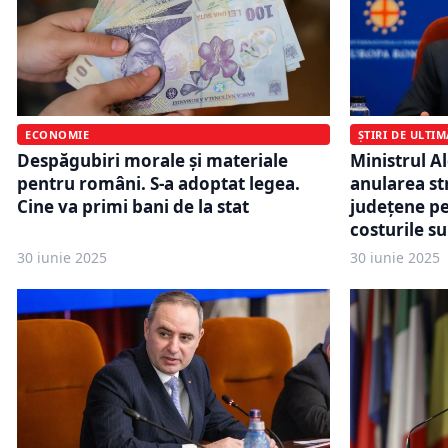
ECONOMIE
ȘTIRI DE ULTI
Despăgubiri morale și materiale
Ministrul 
pentru români. S-a adoptat legea.
anularea st
Cine va primi bani de la stat
județene pen
costurile s
30 iunie 2025
30 iunie 2025