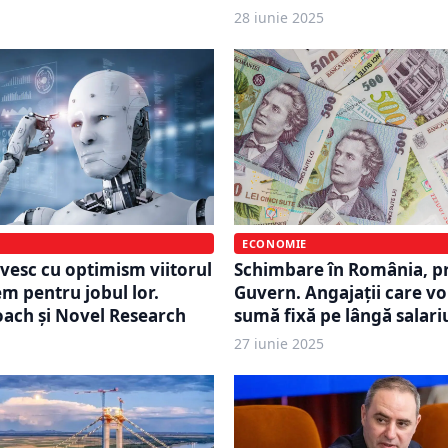
28 iunie 2025
ECONOMIE
vesc cu optimism viitorul
Schimbare în România, pr
em pentru jobul lor.
Guvern. Angajații care vo
ach și Novel Research
sumă fixă pe lângă salari
27 iunie 2025