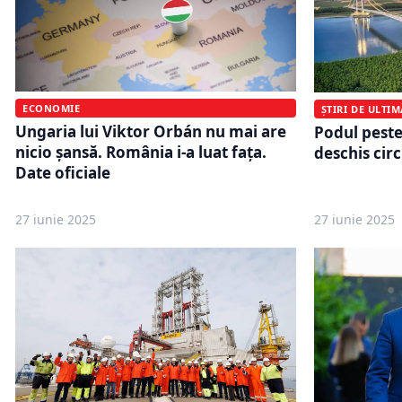
ECONOMIE
ȘTIRI DE ULTI
Ungaria lui Viktor Orbán nu mai are
Podul peste
nicio șansă. România i-a luat fața.
deschis circ
Date oficiale
27 iunie 2025
27 iunie 2025