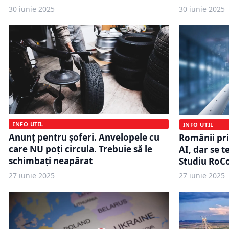
30 iunie 2025
30 iunie 2025
INFO UTIL
INFO UTIL
Anunț pentru șoferi. Anvelopele cu
Românii pri
care NU poți circula. Trebuie să le
AI, dar se t
schimbați neapărat
Studiu RoCo
27 iunie 2025
27 iunie 2025