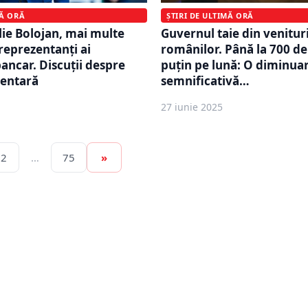
MĂ ORĂ
ȘTIRI DE ULTIMĂ ORĂ
lie Bolojan, mai multe
Guvernul taie din venitur
 reprezentanți ai
românilor. Până la 700 de
bancar. Discuții despre
puțin pe lună: O diminua
mentară
semnificativă…
27 iunie 2025
2
…
75
»