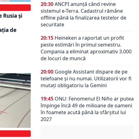
20:30
ANCPI anunță când revine
sistemul e-Terra. Cadastrul rămâne
 Rusia și
offline până la finalizarea testelor de
securitate
ația de
20:15
Heineken a raportat un profit
peste estimări în primul semestru.
Compania a eliminat aproximativ 3.000
de locuri de muncă
20:00
Google Assistant dispare de pe
telefoane și nu numai. Utilizatorii vor fi
mutați obligatoriu la Gemini
19:45
ONU: Fenomenul El Niño ar putea
împinge încă 49 de milioane de oameni
în foamete acută până la sfârșitul lui
2027