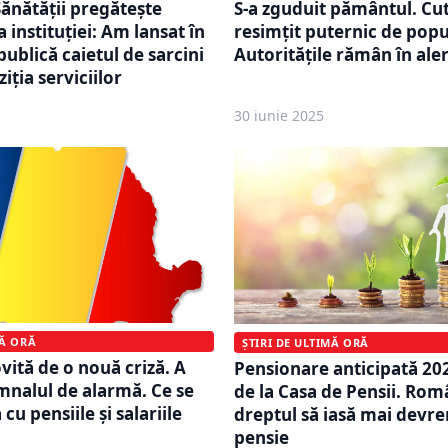
Sănătății pregătește
S-a zguduit pământul. Cu
a instituției: Am lansat în
resimțit puternic de popu
ublică caietul de sarcini
Autoritățile rămân în ale
iţia serviciilor
30 iunie 2025
MĂ ORĂ
ȘTIRI DE ULTIMĂ ORĂ
vită de o nouă criză. A
Pensionare anticipată 20
emnalul de alarmă. Ce se
de la Casa de Pensii. Rom
cu pensiile și salariile
dreptul să iasă mai devr
pensie