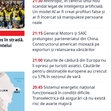
21:30
Anthropic, în centrul unui nou
scandal legat de inteligența artificială.
Un model AI ar fi creat profiluri false și
ar fi încercat să manipuleze persoane
reale
21:15
General Motors și SAIC
prelungesc parteneriatul din China.
es în stradă.
Constructorul american mizează pe
ntelui
exporturi și relansarea vânzărilor
21:00
Valurile de căldură din Europa nu
îi opresc pe turiștii asiatici. Căutările
pentru destinațiile europene au crescut
cu 57% în sezonul de vară
20:45
Sistemul energetic național
funcționează în condiții dificile.
Transelectrica dă asigurări că nu există
risc de avarie majoră