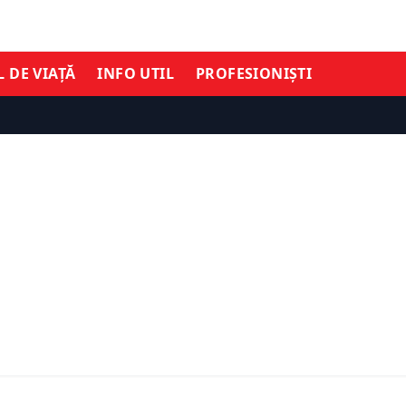
L DE VIAȚĂ
INFO UTIL
PROFESIONIȘTI
ȘTIRI DE ULTIMĂ ORĂ
 dat ordin. Românii
Uniunea Europeană ar p
declare și să achite către
accepta taxele SUA de 10
plică după 1 octombrie
cere excepții pentru indu