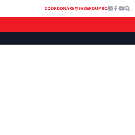
COORDONARE@EVZGROUP.RO
ȘTIRI DE ULTIMĂ ORĂ
utea
%, dar
Concediu de odihnă suplimentar de
strii
3-5 zile. Schimbarea pregătită de