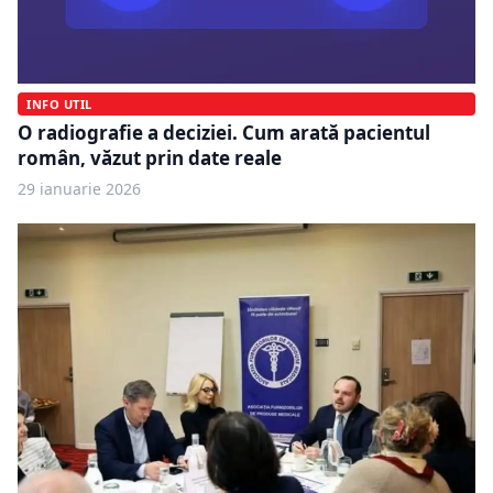
INFO UTIL
O radiografie a deciziei. Cum arată pacientul
român, văzut prin date reale
29 ianuarie 2026