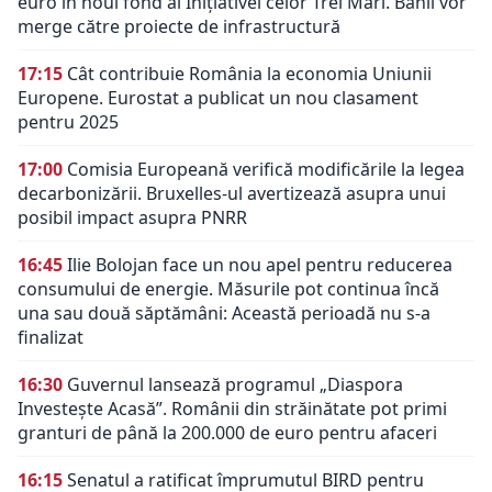
euro în noul fond al Inițiativei celor Trei Mări. Banii vor
merge către proiecte de infrastructură
17:15
Cât contribuie România la economia Uniunii
Europene. Eurostat a publicat un nou clasament
pentru 2025
17:00
Comisia Europeană verifică modificările la legea
decarbonizării. Bruxelles-ul avertizează asupra unui
posibil impact asupra PNRR
16:45
Ilie Bolojan face un nou apel pentru reducerea
consumului de energie. Măsurile pot continua încă
una sau două săptămâni: Această perioadă nu s-a
finalizat
16:30
Guvernul lansează programul „Diaspora
Investește Acasă”. Românii din străinătate pot primi
granturi de până la 200.000 de euro pentru afaceri
16:15
Senatul a ratificat împrumutul BIRD pentru