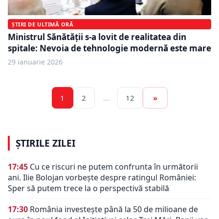
ȘTIRI DE ULTIMĂ ORĂ
Ministrul Sănătății s-a lovit de realitatea din
spitale: Nevoia de tehnologie modernă este mare
29 ianuarie 2026
1
2
…
12
»
ȘTIRILE ZILEI
17:45
Cu ce riscuri ne putem confrunta în următorii
ani. Ilie Bolojan vorbește despre ratingul României:
Sper să putem trece la o perspectivă stabilă
17:30
România investește până la 50 de milioane de