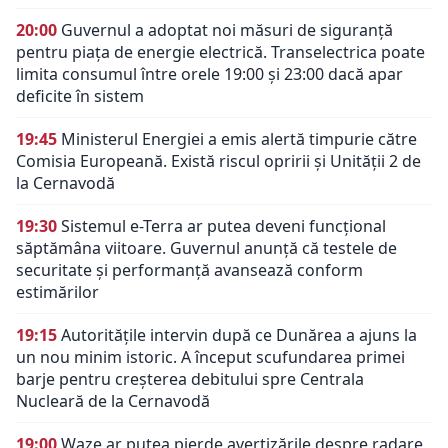
20:00
Guvernul a adoptat noi măsuri de siguranță
pentru piața de energie electrică. Transelectrica poate
limita consumul între orele 19:00 și 23:00 dacă apar
deficite în sistem
19:45
Ministerul Energiei a emis alertă timpurie către
Comisia Europeană. Există riscul opririi și Unității 2 de
la Cernavodă
19:30
Sistemul e-Terra ar putea deveni funcțional
săptămâna viitoare. Guvernul anunță că testele de
securitate și performanță avansează conform
estimărilor
19:15
Autoritățile intervin după ce Dunărea a ajuns la
un nou minim istoric. A început scufundarea primei
barje pentru creșterea debitului spre Centrala
Nucleară de la Cernavodă
19:00
Waze ar putea pierde avertizările despre radare