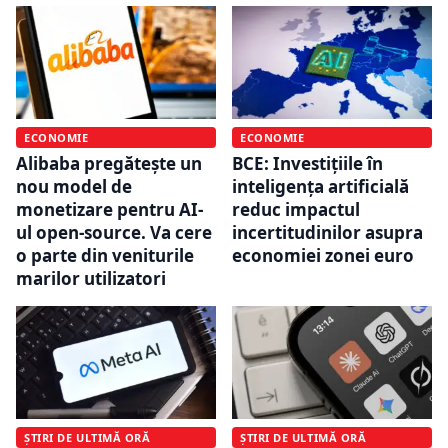
ECONOMIE
ECONOMIE
Alibaba pregătește un
BCE: Investițiile în
nou model de
inteligența artificială
monetizare pentru AI-
reduc impactul
ul open-source. Va cere
incertitudinilor asupra
o parte din veniturile
economiei zonei euro
marilor utilizatori
ȘTIRI DE ULTIMĂ ORĂ
ȘTIRI DE ULTIMĂ ORĂ