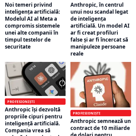
Noi temeri privind
Anthropic, în centrul
inteligența artificială:
unui nou scandal legat
Modelul AI al Meta a
de inteligența
compromis sistemele
artificială. Un model AI
unei alte companii în
ar fi creat profiluri
timpul testelor de
false și ar fi încercat să
securitate
manipuleze persoane
reale
PROFESIONIȘTI
Anthropic își dezvoltă
PROFESIONIȘTI
propriile cipuri pentru
Anthropic semnează un
inteligență artificială.
contract de 10 miliarde
Compania vrea să
de dolari pentru